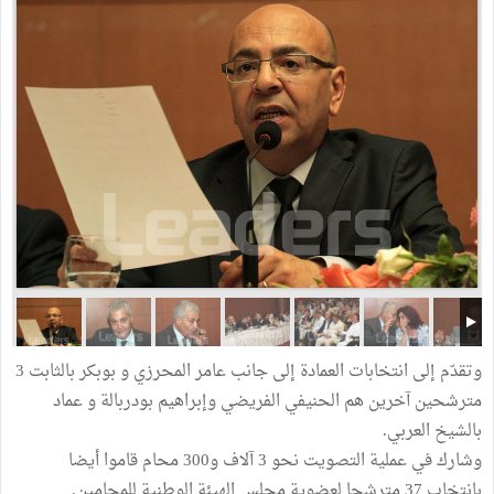
وتقدّم إلى انتخابات العمادة إلى جانب عامر المحرزي و بوبكر بالثابت 3
مترشحين آخرين هم الحنيفي الفريضي وإبراهيم بودربالة و عماد
بالشيخ العربي.
وشارك في عملية التصويت نحو 3 آلاف و300 محام قاموا أيضا
بانتخاب 37 مترشحا لعضوية مجلس الهيئة الوطنية للمحامين.