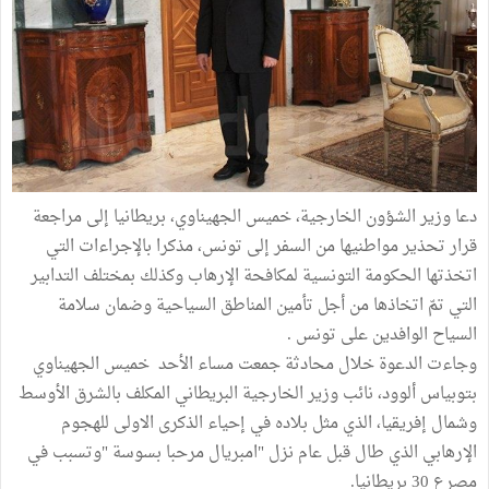
دعا وزير الشؤون الخارجية، خميس الجهيناوي، بريطانيا إلى مراجعة
قرار تحذير مواطنيها من السفر إلى تونس، مذكرا بالإجراءات التي
اتخذتها الحكومة التونسية لمكافحة الإرهاب وكذلك بمختلف التدابير
التي تمّ اتخاذها من أجل تأمين المناطق السياحية وضمان سلامة
السياح الوافدين على تونس .
وجاءت الدعوة خلال محادثة جمعت مساء الأحد خميس الجهيناوي
بتوبياس ألوود، نائب وزير الخارجية البريطاني المكلف بالشرق الأوسط
وشمال إفريقيا، الذي مثل بلاده في إحياء الذكرى الاولى للهجوم
الإرهابي الذي طال قبل عام نزل "امبريال مرحبا بسوسة "وتسبب في
مصرع 30 بريطانيا.