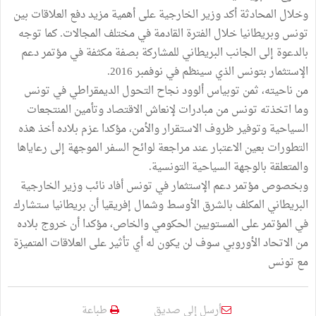
وخلال المحادثة أكد وزير الخارجية على أهمية مزيد دفع العلاقات بين
تونس وبريطانيا خلال الفترة القادمة في مختلف المجالات. كما توجه
بالدعوة إلى الجانب البريطاني للمشاركة بصفة مكثفة في مؤتمر دعم
الإستثمار بتونس الذي سينظم في نوفمبر 2016.
من ناحيته، ثمن توبياس ألوود نجاح التحول الديمقراطي في تونس
وما اتخذته تونس من مبادرات لإنعاش الاقتصاد وتأمين المنتجعات
السياحية وتوفير ظروف الاستقرار والأمن، مؤكدا عزم بلاده أخذ هذه
التطورات بعين الاعتبار عند مراجعة لوائح السفر الموجهة إلى رعاياها
والمتعلقة بالوجهة السياحية التونسية.
وبخصوص مؤتمر دعم الإستثمار في تونس أفاد نائب وزير الخارجية
البريطاني المكلف بالشرق الأوسط وشمال إفريقيا أن بريطانيا ستشارك
في المؤتمر على المستويين الحكومي والخاص، مؤكدا أن خروج بلاده
من الاتحاد الأوروبي سوف لن يكون له أي تأثير على العلاقات المتميزة
مع تونس
أرسل إلى صديق
طباعة