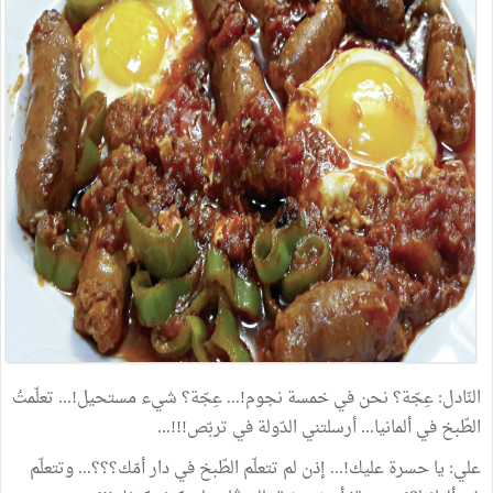
النّادل
:
عِجّة؟
نحن
في
خمسة
نجوم
!...
عِجّة؟
شيء
مستحيل
!...
تعلّمتُ
الطّبخ
في
ألمانيا
...
أرسلتني
الدّولة
في
تربّص
!!!...
علي
:
يا
حسرة
عليك
!...
إذن
لم
تتعلّم
الطّبخ
في
دار
أمّك؟؟؟
...
وتتعلّم