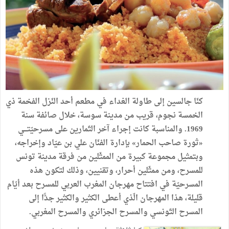
كنّا
جالسين
إلى
طاولة
الغداء
في
مطعم
أحد
النّزل
الفخمة
ذي
الخمسة
نجوم،
قريب
من
مدينة
سوسة،
خلال
صائفة
سنة
1969
.
والمناسبة
كانت
إجراء
آخر
التّمارين
على
مسرحيّتـــي
«
ثورة
صاحب
الحمار
»
بإدارة
الفنّان
علي
بن
عيّاد
وإخراجه،
وبتمثيل
مجموعة
كبيرة
من
الممثّلين
من
فرقة
مدينة
تونس
للمسرح،
ومن
ممثّلين
أحرار،
وتقنيين،
وذلك
لتكون
هذه
المسرحيّة
في
افتتاح
مهرجان
المغرب
العربي
للمسرح
بعد
أيّام
قليلة،
هذا
المهرجان
الّذي
أعطى
الكثير
والكثير
جدًّا
إلى
المسرح
التّونسي
والمسرح
الجزائري
والمسرح
المغربي
.