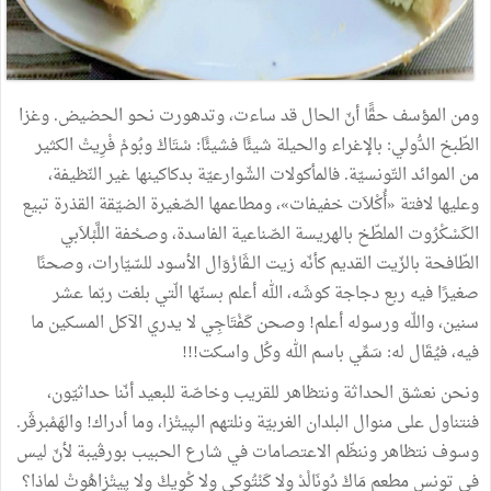
ومن
المؤسف
حقًّا
أنّ
الحال
قد
ساءت،
وتدهورت
نحو
الحضيض
.
وغزا
الطّبخ
الدُّولي
:
بالإغراء
والحيلة
شيئًا
فشيئًا
:
سْتَاكْ
وبُومْ
فْرِيتْ
الكثير
من
الموائد
التّونسيّة
.
فالمأكولات
الشّوارعيّة
بدكاكينها
غير
النّظيفة،
وعليها
لافتة
«
أُكْلاَت
خفيفات
»
،
ومطاعمها
الصّغيرة
الضيّقة
القذرة
تبيع
الكَسْكْرُوت
الملطّخ
بالهريسة
الصّناعية
الفاسدة،
وصحْفة
اللَّبْلاَبي
الطّافحة
بالزّيت
القديم
كأنّه
زيت
الـڤَازْوَال
الأسود
للسّيّارات،
وصحنًا
صغيرًا
فيه
ربع
دجاجة
كوشَه،
الله
أعلم
بسنّها
الّتي
بلغت
ربّما
عشر
سنين،
واللّه
ورسوله
أعلم
!
وصحن
كَفْتَاجِي
لا
يدري
الآكل
المسكين
ما
فيه،
فيُقَال
له
:
سَمِّي
باسم
الله
وكُل
واسكت
!!!
ونحن
نعشق
الحداثة
ونتظاهر
للقريب
وخاصّة
للبعيد
أنّنا
حداثيّون،
فنتناول
على
منوال
البلدان
الغربيّة
ونلتهم
الـپيتْزا،
وما
أدراك
!
والهَمْبرڤَر
.
وسوف
نتظاهر
وننظّم
الاعتصامات
في
شارع
الحبيب
بورڤيبة
لأنّ
ليس
في
تونس
مطعم
مَاكْ
دُونَالْدْ
ولا
كَنْتُوكي
ولا
كْوِيكْ
ولا
پيتْزاهُوتْ
لماذا؟