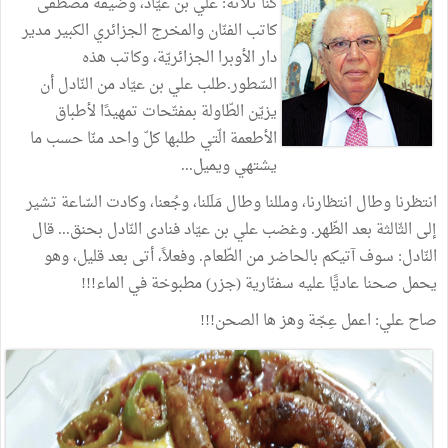
كنا
ثلاثة
:
علي
بن
عيّاد،
وضيفه
مصطفى
كاتب
الفنّان
والمخرج
الجزائري
الكبير
مدير
دار
الأوبرا
الجزائريّة،
وكاتب
هذه
السّطور
.
طلب
علي
بن
عيّاد
من
النّادل
أن
يزيّن
الطّاولة
بمفتّحات
تمهيدًا
لأطباق
الأطعمة
الّتي
طلبها
كلّ
واحد
منّا
حسب
ما
يشتهي
ويميل
...
انتظرنا
وطال
انتظارنا،
ومللنا
وطال
مَلَلنا،
وجُعنا،
وكادت
السّاعة
تشير
إلى
الثّالثة
بعد
الظّهر
.
وغضب
علي
بن
عيّاد
فنادى
النّادل
بحنق
...
قال
النّادل
:
سوف
آتيكم
بالحاضر
من
الطّعام
.
وفعلاً،
أتى
بعد
قليل،
وهو
يحمل
صحنا
عاديًّا
عليه
سفنّارية
(
جزر
)
مطبوخة
في
الماء
!!!
صاح
علي
:
اعمل
عِجّة
وهز
ها
الصحن
!!!