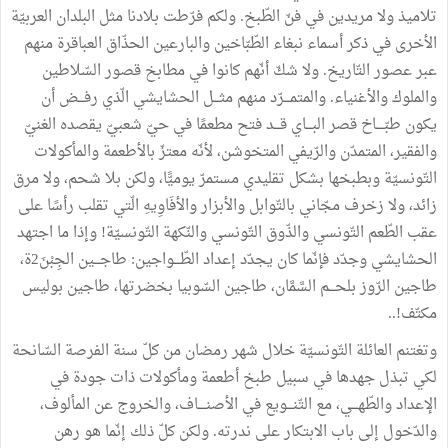
تلاميذ
ولا
مريدين
في
فنّ
الطّبخ
.
ولكم
فرّطت
بلادنا
مثل
البلدان
العربيّة
الأخرى
في
ذكر
أسماء
نبغاء
الطّبّاخين
والبارعين
الحذّاق
العباقرة
منهم
عبر
عصور
التّاريخ
.
ولا
شكّ
أنّهم
كانوا
في
مطابخ
قصور
السّلاطين
والملوك
والأغنياء
.
والمتمـــرّد
منهم
مثـــل
الحشايشي
الّذي
رفـــض
أن
يكون
طبّــــاخ
قصر
البـــاي
قـــد
فتح
مطعمًا
في
حيّ
شعبيّ
يقصده
الغنيّ
والفقير،
المتمدّن
والرّيفي
المتخوشن،
لأنّه
معتزّ
بالأطعمة
والمأكولات
التّونسيّة
وبطبخها
بشكل
تقليدي
مستمرّ
يوميًّا،
ولكن
بلا
شحم،
ولا
مرق
زائد،
ولا
زخرف
مجّاني
بالتّوابل
والأبزار
والأفَاوِيهِ
الّتي
تقلب
رأسًا
على
عقب
الطّعم
التّونسي
والذّوق
التّونسي
والنّكهة
التّونسيّة
!
وإذا
ما
اجتهد
الحشايشي
وجدّد
فإنّما
كان
يجدّد
إعداد
الطّـــواجين
:
طاجـــين
الجِبْنَ2ة،
طاجين
الرّوز
بلحـــم
السَّمَّان،
طاجين
السّوبيا
بخضرتها،
طاجين
بوليس
مكتّف
!
..
وتغتنم
العائلة
التّونسيّة
خلال
شهر
رمضان
من
كلّ
سنة
الفرصة
السّانحة
لكي
تبذل
جهدها
في
سبيل
طبخ
أطعمة
ومأكولات
ذات
جودة
في
الإعداد
والطّهـــي،
مع
التّنـــويع
في
الأصنــــاف،
والخروج
عن
المألوف،
والدّخول
إلى
باب
الابتكار
على
ندرته
.
ولكن
كلّ
ذلك
إنّما
هو
رهن