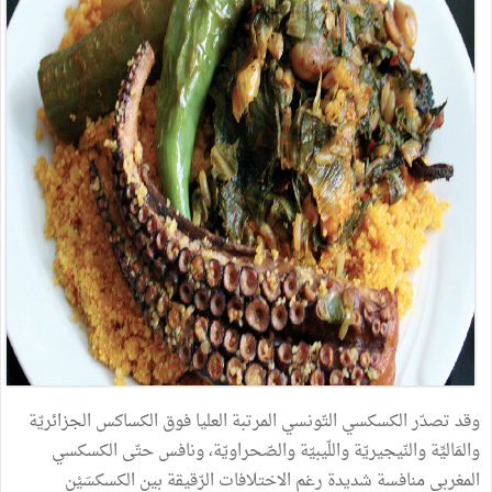
وقد
تصدّر
الكسكسي
التّونسي
المرتبة
العليا
فوق
الكساكس
الجزائريّة
والمَاليِّة
والنّيجيريّة
واللّيبيّة
والصّحراويّة،
ونافس
حتّى
الكسكسي
المغربي
منافسة
شديدة
رغم
الاختلافات
الرّقيقة
بين
الكسكسَيْن