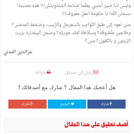
وليس
لنــا
خبير
أجنبي
يعلّمنا
صناعة
السَّنْدْوِيتْشْ
!!!
هذه
مصيبة
!
سبحان
الله
!
يا
حكومة
اعمل
معروف
!!!
متى
نعود
إلى
طبق
النَّوَاصِر
بالسّفرجل
والزّبيب،
وصَحْفة
المدمّس؟
وطاجين
مَلْصُوقَهْ؟
وسلاطة
أمّك
حوريّه؟
وصحن
البِيصارة
بزيت
الزّيتون
و
بالكَمّون؟
متى
؟
عزالدين
المدني
أرسل إلى صديق
طباعة
هل أعجبك هذا المقال ؟ شارك مع أصدقائك !
شارك
التويتر
شارك
أضف تعليق على هذا المقال