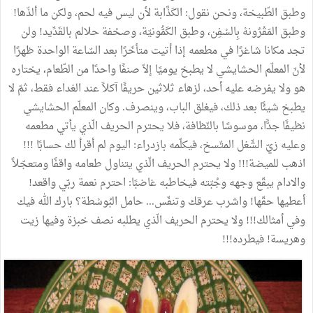
وطبق
الطّبيخة،
ونحن
نقول
:
الكَذَّابة
لأن
ليس
فيه
لحم،
ولكن
ما
ألذّها
!
وطبق
المَقْرُونهْ
بِالسْفِن،
وطبق
الكَمُّونيّة،
وصحْفة
حلالم
بالقَدِّيد
!
ولن
تجد
مكانا
شاغرًا
في
مطعمه
إذا
أتيت
متأخّرًا
بعد
السّاعة
الواحدة
ظهرًا
لأنّ
المعلّم
الحشايشي
لا
يطبخ
يوميًا
إلاّ
صنفًا
واحدًا
من
الطّعام،
يختاره
هو
ولا
يفرضه
عليه
أحد،
لزهاء
ثلاثين
حريفًا
آكلاً
عند
الغداء
فقط،
ثمّ
لا
يطبخ
شيئًا
بعد
ذلك،
فيغلق
الباب،
وينصرف
.
وكان
المعلّم
الحشايشي
نظيفًا
جدًّا،
موسوسًا
بالنّظافة،
فلا
يحترم
الحريف
الّذي
يأتي
مطعمه
وعليه
زيّ
الشّغل
المتّسخ،
فيكلّمه
بازدراء
:
اليوم
لم
أقرأ
لك
حسابًا
!!!
اذهب
للميضة
!!!
ولا
يحترم
الحريف
الّذي
يتناول
طعامه
واقفًا
ومتعجّلاً
والادام
يبقّع
وجهه
وجُبّته
فيخاطبه
غاضبًا
:
احترم
نعمة
ربّي
واقعد
!
أعطيها
حقّها
!
واشرب
عرقك
وتنفّس
...
حامل
البُوسْطة؟
بارك
الله
فيك
وفي
أمثالك
!!!
ولا
يحترم
الحريف
الّذي
يطلبه
نصف
خبزة
وفيها
زيت
وهريسة
!
فيطرده
!!!