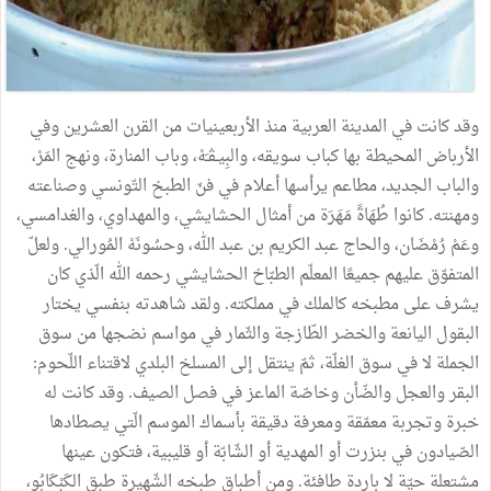
وقد
كانت
في
المدينة
العربية
منذ
الأربعينيات
من
القرن
العشرين
وفي
الأرباض
المحيطة
بها
كباب
سويقه،
والبِيـڤـَهْ،
وباب
المنارة،
ونهج
المَرْ،
والباب
الجديد،
مطاعم
يرأسها
أعلام
في
فنّ
الطبخ
التّونسي
وصناعته
ومهنته
.
كانوا
طُهَاةً
مَهَرَة
من
أمثال
الحشايشي،
والمهداوي،
والغدامسي،
وعَمْ
رُمْضَان،
والحاج
عبد
الكريم
بن
عبد
الله،
وحسُونَهْ
المُورالي
.
ولعلّ
المتفوّق
عليهم
جميعًا
المعلّم
الطبّاخ
الحشايشي
رحمه
الله
الّذي
كان
يشرف
على
مطبخه
كالملك
في
مملكته
.
ولقد
شاهدته
بنفسي
يختار
البقول
اليانعة
والخضر
الطّازجة
والثّمار
في
مواسم
نضجها
من
سوق
الجملة
لا
في
سوق
الغلّة،
ثمّ
ينتقل
إلى
المسلخ
البلدي
لاقتناء
اللّحوم
:
البقر
والعجل
والضّأن
وخاصّة
الماعز
في
فصل
الصيف
.
وقد
كانت
له
خبرة
وتجربة
معمّقة
ومعرفة
دقيقة
بأسماك
الموسم
الّتي
يصطادها
الصّيادون
في
بنزرت
أو
المهدية
أو
الشّابّة
أو
قليبية،
فتكون
عينها
مشتعلة
حيّة
لا
باردة
طافئة
.
ومن
أطباق
طبخه
الشّهيرة
طبق
الكَبْكَابُو،