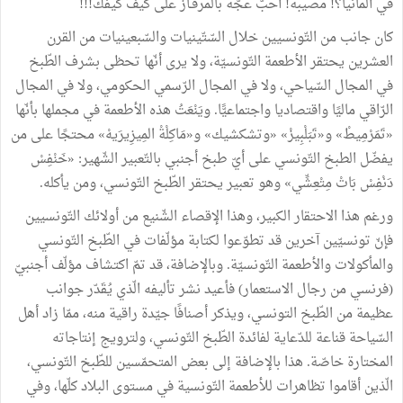
في
ألمانيا؟
!
مصيبة
!
أحبّ
عجّة
بالمرڤـاز
على
كيف
كيفك
!!!
كان
جانب
من
التّونسيين
خلال
السّتّينيات
والسّبعينيات
من
القرن
العشرين
يحتقر
الأطعمة
التّونسيّة،
ولا
يرى
أنّها
تحظى
بشرف
الطّبخ
في
المجال
السّياحي،
ولا
في
المجال
الرّسمي
الحكومي،
ولا
في
المجال
الرّاقي
ماليًا
واقتصاديا
واجتماعيًّا
.
ويَنْعَتُ
هذه
الأطعمة
في
مجملها
بأنّها
«
تَمَرْمِيطْ
»
و«تَبَلْبِيزْ
»
«
وتشكشيك
»
و«مَاكِلْةْ
المِيزِيرَيهْ
»
محتجًا
على
من
يفضّل
الطبخ
التّونسي
على
أيّ
طبخ
أجنبي
بالتّعبير
الشّهير
:
«
خَنْفِسْ
دَنْفِسْ
بَاتْ
مِتْعِشِّي
»
وهو
تعبير
يحتقر
الطّبخ
التّونسي،
ومن
يأكله
.
ورغم
هذا
الاحتقار
الكبير،
وهذا
الإقصاء
الشّنيع
من
أولائك
التّونسيين
فإنّ
تونسيّين
آخرين
قد
تطوّعوا
لكتابة
مؤلّفات
في
الطّبخ
التّونسي
والمأكولات
والأطعمة
التّونسيّة
.
وبالإضافة،
قد
تمّ
اكتشاف
مؤلّف
أجنبيّ
(
فرنسي
من
رجال
الاستعمار
)
فأعيد
نشر
تأليفه
الّذي
يُقَدّر
جوانب
عظيمة
من
الطّبخ
التونسي،
ويذكر
أصنافًا
جيّدة
راقية
منه،
ممّا
زاد
أهل
السّياحة
قناعة
للدّعاية
لفائدة
الطّبخ
التّونسي،
ولترويج
إنتاجاته
المختارة
خاصّة
.
هذا
بالإضافة
إلى
بعض
المتحمّسين
للطّبخ
التّونسي،
الّذين
أقاموا
تظاهرات
للأطعمة
التّونسية
في
مستوى
البلاد
كلّها،
وفي