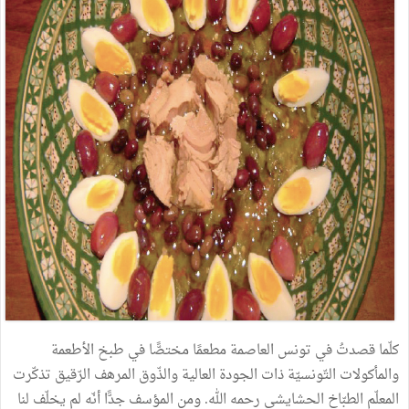
كلّما
قصدتُ
في
تونس
العاصمة
مطعمًا
مختصًّا
في
طبخ
الأطعمة
والمأكولات
التّونسيّة
ذات
الجودة
العالية
والذّوق
المرهف
الرّقيق
تذكّرت
المعلّم
الطبّاخ
الحشايشي
رحمه
الله
.
ومن
المؤسف
جدًّا
أنّه
لم
يخلّف
لنا