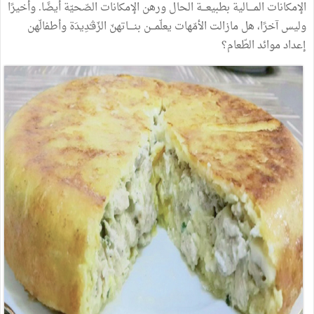
الإمكانات
المــــالية
بطبيعـــة
الحال
ورهن
الإمكانات
الصّحيّة
أيضًا
.
وأخيرًا
وليس
آخرًا،
هل
مازالت
الأمّهات
يعلّمـــن
بنــــاتهنّ
الزّڤـْدِيدَة
وأطفالّهن
إعداد
موائد
الطّعام؟