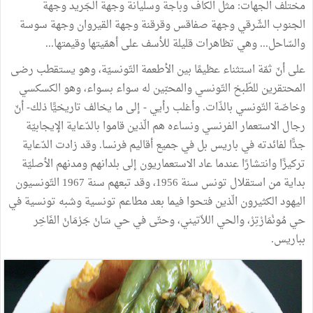
مختلف
الجهات
:
مثل
الكاف
وباجة
وسليانة
وجهة
الجَريد
وجهة
الجنوب
الشّرقي
وجهة
صفاقس
وقرقنة
وجهة
القيروان
وجهة
سوسة
والسّاحل
...
وهي
تظاهرات
قليلة
للأسف
على
أهمّيتها
وقيمتها
...
على
أنّ
ثمّة
استثناء
عظيمًا
بين
الأطعمة
التّونسيّة،
وهو
يستقطب
رضى
المحتقرين
للطّبخ
التّونسي
والمحبّين
له
سواء
بسواء،
وهو
الكسكسي
وخاصّة
التّونسي
بالذّات
.
وأغلب
رأيي
-
إلى
ما
يخالف
تاريخيًّا
ذلك
-
أنّ
رجال
الاستعمار
الفرنسي
ونساءه
هم
الّذين
قاموا
بالدّعاية
الإيجابيّة
جدًّا
لفائدته
في
باريس
بل
في
جميع
أقاليم
فرنسا
.
وقد
زادت
الدّعاية
تركيزًا
وانتشارًا
عندما
عاد
الاستعماريون
إلى
بلدانهم
ومدنهم
الأصليّة
بداية
من
استقلال
تونس
سنة
1956،
وقد
تبعهم
سنة
1967
التّونسيون
اليهود
الكثيرون
الّذين
فتحوا
فيما
بعد
مطاعم
تونسية
وشبه
تونسية
في
حي
مُونْمَارْتِرْ،
والحي
اللاّتيني،
وحتّى
في
حي
سَانْ
جَرْمَانْ
الفَاخِر
بباريس
.