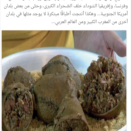
وفرنسا،
وإفريقيا
السّوداء
خلف
الصّحراء
الكبرى،
وحتّى
من
بعض
بلدان
أمريكا
الجنوبية
...
وهكذا
أنتجت
أطباقًا
مبتكرة
لا
يوجد
مثلها
في
بلدان
أخرى
من
المغرب
الكبير
ومن
العالم
العربي
...