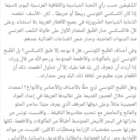
الشّقيقين
حسب
رأي
النّخبة
السّياسيّة
والثّقافيّة
الفرنسيّة
اليوم،
لاسيّما
إذا
كان
الكسكسي
التّونسي
ربيعيًّا
أو
خريفيًّا
...
لكن
–للأسف
-
تنقصه
الدّعاية
السّياحيّة
الضّروريّة
في
جميع
الأقطار
الغربيّة
بلا
استثناء
.
وعلى
كلّ،
فالكسكسي
صار
الطّبق
المختار
الأوّل
على
طاولة
الشّعب
الفرنسي
منذ
السّنوات
الماضيّة،
وصار
ضمن
الصّناعات
الغذائية
عندهم
.
وفي
أصناف
الطّبخ
التّونسي،
هل
لا
يوجد
إلاّ
طبق
الكسكسي؟
بل
الطّبخ
التّونسي
ثريّ
بالمأكولات
والأطعمة
المتنوّعة
.
ورحم
الله
من
قال
وردّد
:
إذا
أردت
أن
تتعرّفَ
إلى
بلد
فما
عليك
إلاّ
أن
تتناول
أطعمته
.
ذلك
أنّ
الطّعام
جزء
عظيم
من
ثقافة
ذلك
البلد
ومن
حضارته
...
وهل
الطّبخ
التّونسي
ثريّ
حقًّا
بالأصناف
والأجناس
والأنواع؟
اعتمدت
تونس
خلال
العصور
القديمة
على
تقاليدها
العريقة
في
إعداد
المواد
العجينية
مثلاً،
وعلى
ذوقها
المرهف
الّذي
يعرف
جيّدًا
عناصر
الحلو
والمالح
والحامض
مع
تحديد
مقاديرها
الدّقيقة
...
واقتبست
تونس
من
جاراتها
في
البحر
الأبيض
المتوسّط
أطباقًا
من
المأكولات
والأطعمة،
لكنّها
حوّرتها
حسب
مقتضيات
الزّراعة
ومتطلّبات
الآكلين
:
اقتبست
من
موائد
الأمازيغ،
ومن
تركيا
العثمانيّة،
وإيطاليا،
والإغريق،
وإسبانيا،
والأندلس،