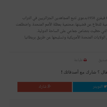
إثر اعتداء القوات الفرنسية على ساقية سيدي يوسف في 8 فيفري 1958بدعوى تتبع المجاهدين الجزائريين في التراب
 للدفاع عن قضيتها، محتمية بمظلة الأمم المتحدة. واضطلعت
التي حظيت بتضامن جماعي على الساحة الدولية.
لولايات المتحدة الأمريكية وتسليحها عن طريق بريطانيا
صديق
طباعة
قال ؟ شارك مع أصدقائك !
التويتر
شارك