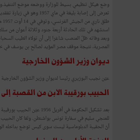
وضع هيكل تنظيمي بسيط للوزارة ووضعه موضع التنفيذ.وحر
تعرض إلى إصابة بليغة في ماي
طلق
استشهد في تلك الحادثة أربعة جنود وثلاثة أعوان من سل
وبعد وفاته ظلّ المنصب شاغرا إلى أن تولاه الطيب السحباني
المصرية، نتيجة موقف مصر المؤيد لصالح بن يوسف في خلا
ديوان وزير الشؤون الخارجية
عيّن نجيب البوزيري رئيسا لديوان وزير الشؤون الخارجية
الحبيب بورقيبة الابن من القصبة إل
بعد تشكيل الحكومة في أفريل 56
للمنجي سليم في سفارة تونس بواشنطن. ولمّا كان الحبيب بو
أنّ الحقيبة الدبلوماسية ليست سوى كيس توضع بداخله الوث