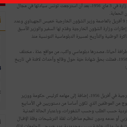
بالذكرى الستين لصدور الأمر العلي المتعلّق بإعادة تنظيم الوزارة في 3 ماي 1956، بعد أن استرجعت تونس سيادتها في مجال
 الحماية.
أ
وتابع المحاضرة التي انتظمت بمقرّ الأرشيف الوطني بشارع 9 أفريل بالعاصمة وزير الشؤون الخارجية خميس الجهيناوي وعدد
طارات وزارة الشؤون الخارجيّة وقدّم لها السفير والوزير الأسبق
كرة الوطنية والتأريخ لمسيرة الدبلوماسية التونسية منذ
 طرافة أحيانا، مصدرها دبلوماسي واكب، من مواقع عدّة ، مختلف
مراحل عمل وزارة الشؤون الخارجية منذ التحاقه بها سنة 1958، فمثلت بحقّ شهادة حيّة حول وقائع وأحداث لافتة في تاريخ
:
إثر تولي الزعيم الحبيب بورقيبة مقاليد وزارة الشؤون الخارجية في أفريل 1956، إضافة إلى مهامه كرئيس حكومة ووزير
وج من الموظفين الذي تكوّن أساسا من دستوريين في الأسابيع
 فردية حسب الطلب وحسب الشغورات، وباعتبار الحالة المدنية
زبي أو عدمه ودون تنظيم مناظرات لقلة الترشيحات وقلة الإقبال
ا
ات فيها، وذلك خاصّة بسبب محدودية عدد خريجي الجامعات إذاك.