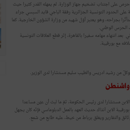
ص على اجتناب تضخيم جهاز الوزارة. لم يمهله القدر كثيرا حيث
 1957 وهو في زيارة تفقدية على الحدود التونسية الجزائرية رفقة الباجي قايد السبسي جراء
 ناري من الجيش الفرنسي، وتوفي في 14 أوت 1957 متأثّرا بجراحه، وهو يعتبر أوّل شهيد من وزارة الشؤون الخارجية. كما
ك الحرس الوطني.
 بعد انتهاء مهامه سفيرا بالقاهرة، إثر قطع العلاقات التونسية
فه مع بورقيبة.
 وكلّ من رشيد ادريس والطيب سليم مستشارا لدى الوزير.
ى واشنطن
19 عيّن الحبيب بورقيبة الابن مستشارا لدى رئيس الحكومة، ثمّ ما لبث أن عيّن مساعدا
رقيبة الابن آنذاك حديث العهد بالعمل الدبلوماسي فإنّه كان يجهل
ائق والتقارير ويغلق برباط من خيط، عليه طابع من شمع.