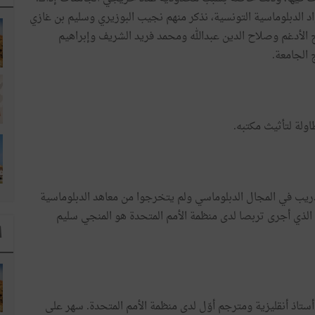
اد الدبلوماسية التونسية، نذكر منهم نجيب البوزيري وسليم بن غازي
لأدغم وصلاح الدين عبدالله ومحمد فريد الشريف وإبراهيم
اولة لتأثيث مكتبه.
تدريب في المجال الدبلوماسي ولم يتخرجوا من معاهد الدبلوماسية
الذي أجرى تربصا لدى منظمة الأمم المتحدة هو المنجي سليم
ا
تاذ أنقليزية ومترجم أوّل لدى منظمة الأمم المتحدة. سهر على