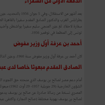
الدفعة الأولى من السفراء
بعد أشهر من الاستقلال،
بطرابلس الغرب والدكتور الصادق المقدم سفيرا بالقاهرة الط
سفارة لاحقا). ثمّ عيّن المنجي سليم سفيرا بواشنطن وأضيف
تونس إلى المنظمة في نوفمبر 1956.
أحمد بن عرفة أوّل وزير مفوض
كان أحمد بن عرفة أول وزير مفوض سنة 1960، وعيّن آنذاك مساعدا لأحمد المستيري سفير تونس بموسكو.
الصادق المقدم مبعوثا خاصا لدى عبد
أمام دعم مصر لصالح بن يوسف الذي منحته حق اللجوء السي
الشؤون الخار
المصري نسخة من رسالة صادرة عن صالح بن يوسف يدعو ف
لصالح بن يوسف بهوية مختلفة (صالح النجار). واكتفى عبدا