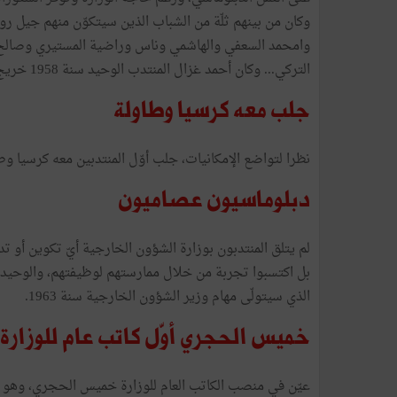
وكان من بينهم ثلّة من الشباب الذين سيتكوّن منهم جيل رو
وامحمد السعفي والهاشمي وناس وراضية المستيري وصالح ا
التركي... وكان أحمد غزال المنتدب الوحيد سنة 1958 خريج الجامعة.
جلب معه كرسيا وطاولة
نظرا لتواضع الإمكانيات، جلب أوّل المنتدبين معه كرسيا وط
دبلوماسيون عصاميون
لم يتلق المنتدبون بوزارة الشؤون الخارجية أيّ تكوين أو 
بل اكتسبوا تجربة من خلال ممارستهم لوظيفتهم، والوحيد 
الذي سيتولّى مهام وزير الشؤون الخارجية سنة 1963.
خميس الحجري أوّل كاتب عام للوزارة
عيّن في منصب الكاتب العام للوزارة خميس الحجري، وهو أس