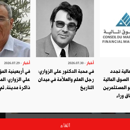
أخبار
أخبار
- 2026.07.29
- 2026.07.30
الية تجدد
في محبة الدكتور علي الزواري:
في أربعينية المؤ
السوق المالية
رجل العلم والعلاّمة في ميدان
علي الزواري: الم
و المستثمرين
التاريخ
ذاكرة مدينة، ثم
ق وراء
ر والكاتب العام لوزارة الخارجية والمستشار الدبلوماسي برئاسة
الغاء
الجمهورية الأسبق أحمد غزال مساء يوم الثلاثاء 21 جوان 2016 عن بدايات وزارة الشؤون الخارجيّة، وذلك بمناسبة الاحتفال