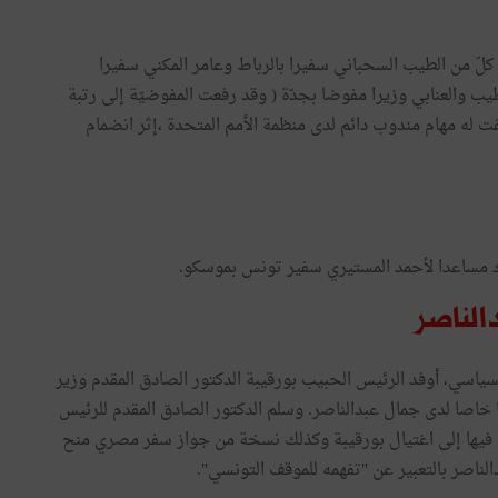
 وفي 5 جوان 1956 بالتحديد، عيّن كلّ من الطيب السحباني سفيرا بالرباط وعامر المكني سفيرا
يب والعنابي وزيرا مفوضا بجدّة ( وقد رفعت المفوضيّة إلى رتبة
ت له مهام مندوب دائم لدى منظمة الأمم المتحدة ،إثر انضمام
الناصر
اسي، أوفد الرئيس الحبيب بورقيبة الدكتور الصادق المقدم وزير
جية (29 جويلية 1957- 29 أوت 1962) مبعوثا خاصا لدى جمال عبدالناصر. وسلم الدكتور الصادق المقدم للرئيس
يها إلى اغتيال بورقيبة وكذلك نسخة من جواز سفر مصري منح
لناصر بالتعبير عن "تفهمه للموقف التونسي".