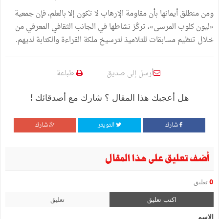
ومن
منطلق
أيمانها
بأن
مقاومة
الإرهاب
لا
تكون
إلا
بالعلم،
فإن
جمعية
«
ليون
كلوب
المرسى
»
،
تركّز
نشاطها
في
الجانب
الثقافي
المعرفي
من
خلال
تنظيم
مسابقات
للتلاميذ
لترسيخ
ملكة
القراءة
والكتابة
لديهم
.
أرسل إلى صديق
طباعة
هل أعجبك هذا المقال ؟ شارك مع أصدقائك !
شارك
التويتر
شارك
أضف تعليق على هذا المقال
0
تعليق
اكتب تعليق
تعليق
الإسم