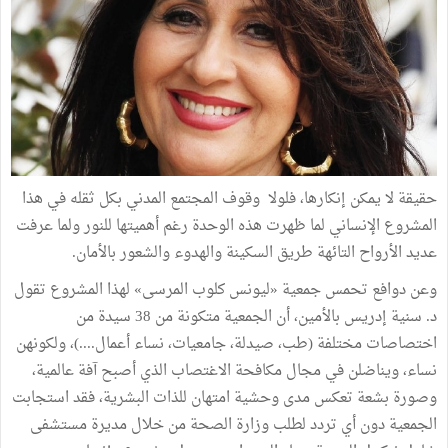
حقيقة
لا
يمكن
إنكارها،
فلولا
وقوف
المجتمع
المدني
بكل
ثقله
في
هذا
المشروع
الإنساني
لما
ظهرت
هذه
الوحدة
رغم
أهميتها
للنور
ولما
عرفت
عديد
الأرواح
التائهة
طريق
السكينة
والهدوء
والشعور
بالأمان
.
وعن
دوافع
تحمس
جمعية
«
ليونس
كلوب
المرسى
»
لهذا
المشروع
تقول
د
.
سنية
إدريس
بالأمين،
أن
الجمعية
متكونة
من
38
سيدة
من
اختصاصات
مختلفة
(
طب،
صيدلة،
جامعيات،
نساء
أعمال
....)
،
ولكونهن
نساء،
ويناضلن
في
مجال
مكافحة
الاغتصاب
الذي
أصبح
آفة
عالمية،
وصورة
بشعة
تعكس
مدى
وحشية
امتهان
للذات
البشرية،
فقد
استجابت
الجمعية
دون
أي
تردد
لطلب
وزارة
الصحة
من
خلال
مديرة
مستشفى