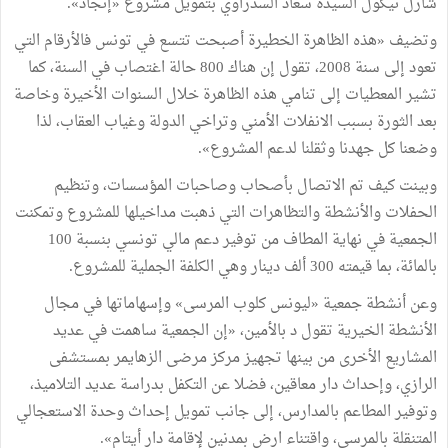
شارل
نيكول
السيدة
سعاد
السدراوي
بتمويل
مشروع
«
إنجاد
»
.
وتضيف
«
هذه
الظاهرة
الخطيرة
أصبحت
تتسع
في
تونس
فالأرقام
التي
تعود
إلى
سنة
2008،
تقول
إن
هناك
800
حالة
اغتصاب
في
السنة،
كما
تشير
المعطيات
إلى
تنامي
هذه
الظاهرة
خلال
السنوات
الأخيرة
وخاصة
بعد
الثورة
بسبب
الانفلات
الأمني
وتراخي
الدولة
وغياب
العقاب،
لذا
وضعنا
كل
جهدنا
وثقلنا
لدعم
المشروع
»
.
وبينت
كيف
تم
الاتصال
بأصحاب
وصاحبات
المؤسسات،
وتنظيم
الحفلات
والأنشطة
والتظاهرات
التي
ذهبت
مداخيلها
للمشروع
وتمكنت
الجمعية
في
نهاية
المطاف
من
توفير
دعم
مالي
تونسي
بنسبة
100
بالمائة،
بما
قيمته
300
ألف
دينار
وهي
الكلفة
الجملية
للمشروع
.
وعن
أنشطة
جمعية
«
ليونس
كلوب
المرسى
»
وإسهاماتها
في
مجال
الأنشطة
الخيرية
تقول
د
بالأمين،
«
إن
الجمعية
ساهمت
في
عديد
المشاريع
الأخرى
من
بينها
تجهيز
مركز
مرضى
الزهايمر
بمستشفى
الرازي،
وإحداث
دار
معاقين
،
فضلا
عن
التكفل
بدراسة
عديد
التلاميذ،
وتوفير
المطاعم
بالمدارس،
إلى
جانب
تمويل
إحداث
وحدة
الاستعجالي
المتنقلة
بالمرسى،
واقتناء
ارض
بمدنين
لإقامة
دار
أيتام
»
.