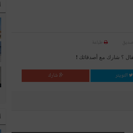
ا
صديق
طباعة
قال ؟ شارك مع أصدقائك !
التويتر
شارك
ا