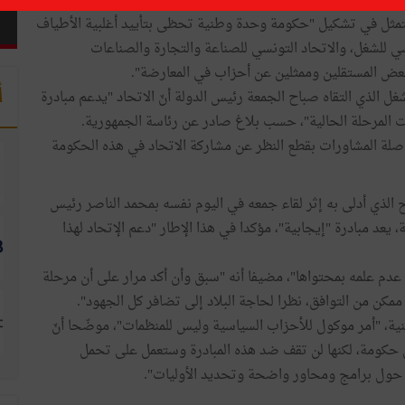
قفه من المقترح الذي تقدّم به رئيس الجمهورية الباجي قايد
تمثل في تشكيل "حكومة وحدة وطنية تحظى بتأييد أغلبية الأطياف
سي للشغل، والاتحاد التونسي للصناعة والتجارة والصناعات
ك بعض المستقلين وممثلين عن أحزاب في المعارضة".
أ
شغل الذي التقاه صباح الجمعة رئيس الدولة أنّ الاتحاد "يدعم مبادرة
 المرحلة الحالية"، حسب بلاغ صادر عن رئاسة الجمهورية.
اصلة المشاورات بقطع النظر عن مشاركة الاتحاد في هذه الحكومة
الذي أدلى به إثر لقاء جمعه في اليوم نفسه بمحمد الناصر رئيس
د مبادرة "إيجابية"، مؤكدا في هذا الإطار "دعم الإتحاد لهذا
 عدم علمه بمحتواها"، مضيفا أنه "سبق وأن أكد مرار على أن مرحلة
كن من التوافق، نظرا لحاجة البلاد إلى تضافر كل الجهود".
 "أمر موكول للأحزاب السياسية وليس للمنظمات"، موضّحا أنّ
ي حكومة، لكنها لن تقف ضد هذه المبادرة وستعمل على تحمل
ر حول برامج ومحاور واضحة وتحديد الأوليات".