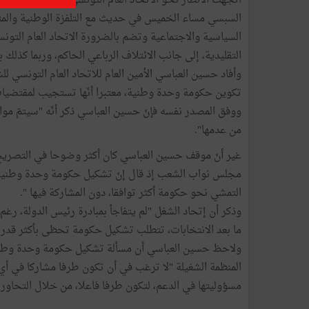
اتجهت الأنظار نحو الاتحاد العام التونسي للشغل لمعرفة مو
السبسي مساء الخميس في حديث مع التلفزة الوطنية والم
السياسية والاجتماعية وتضم بالضرورة الاتحاد العام التون
التقليدية، إلى جانب الائتلاف الرباعي الحاكم، وربما كذل
وأفاد حسين العباسي الأمين العام للاتحاد العام التونسي لل
تكوين حكومة وحدة وطنية، معتبرا أنّها تستجيب لمقتضيات
ووفق المصدر نفسه فإنّ حسين العباسي ذكر أنّه "سيتمّ مو
من عدمها".
غير أنّ موقف حسين العباسي كان أكثر وضوحا في التصريح 
مجلس نواب الشعب إذ قال إنّ تشكيل حكومة وحدة وطنية، يع
التمشي نحو حكومة أكثر توافقا، دون المشاركة فيها ".
وذكر أن إتحاد الشغل "لم يتفاجأ بمبادرة رئيس الدولة، رغم
ما بعد الانتخابات، تتطلب تشكيل حكومة تحظى بأكثر قدر مم
ولاحظ حسين العباسي أن مسألة تشكيل حكومة وحدة وطنية،
المنظمة الشغيلة "لا ترغب في أن تكون طرفا مشاركا في أ
مسؤوليتها في الدعم، لتكون طرفا فاعلا، من خلال التحاو