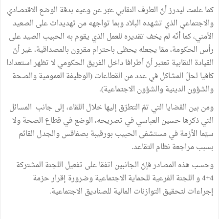
كما علمت ليدرز أنّ الطرف النقابي عبّر عن وعيه بدقة الوضع الاقتصادي
والاجتماعي الذي تشهده البلاد وبما تواجهه من تهديدات على الصعيد
الأمني، كما أنّه لم يخف تقديره للعمل الذي يقوم به الحبيب الصيد على
رأس الحكومة، ممّا يجعله يحظى باحترام مقرون بالمصداقية، غير أنّ
القيادة النقابية تعتبر أنّ أطرافا داخل الفريق الحكومي لا تظهر استعدادا
كافيا لحلّ المشاكل في عدد من القطاعات (الوظيفة العمومية والصحة
والشؤون الدينية والشؤون الاجتماعية).
ومن بين القضايا التي تمّ التطرّق إليها خلال اللقاء، إلى جانب المسائل
التي ذكرها حسين العباسي في تصريحه، الوضع في قطاع الصحة ولا
سيّما الأزمة في مستشفى الحبيب بورقيبة بصفاقس والجدل القائم
بسبب مراجعة نظام التقاعد.
وحسب هذه المصادر فإنّ الجانبين اتفقا على تفعيل اللجنة المشتركة
4+4 و اللجنة الفرعية للحماية الاجتماعية وضرورة إقرار حزمة
إجراءات لتحقيق التوازنات المالية للصناديق الاجتماعية.