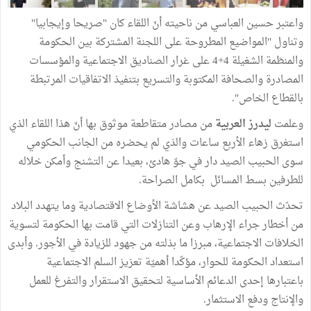
واعتبر حسين العباسي من ناحيته أنّ اللقاء كان "صريحا وإيجابيا"
وتناول "المواضيع المطروحة على اللجنة المشتركة بين الحكومة
والمنظمة الشغيلة 4+4 على غرار الصناديق الاجتماعية والمؤسسات
المصادرة والصحافة المكتوبة والتسريع بتنفيذ الاتفاقيات المرتبطة
بالقطاع الخاص".
وعلمت
ليدرز العربية
من مصادر متقاطعة موثوق بها أنّ هذا اللقاء الذي
استغرق زهاء الأربع ساعات والذي لم يحضره من الجانب الحكومي
سوى الحبيب الصيد دار في جوّ هادئ، بعيدا عن التشنج وأمكن خلاله
للطرفين بسط المسائل بكامل الصراحة.
تحدّث الحبيب الصيد عن هشاشة الأوضاع الاقتصادية وما يتهدد البلاد
من أخطار جراء الإرهاب وعن التنازلات التي قامت بها الحكومة لتسوية
الخلافات الاجتماعية، مبرزا ما بذلته من جهود للزيادة في الأجور. وأبدى
استعداد الحكومة للحوار، مؤكّدا أهميّة تعزيز السلم الاجتماعية
باعتبارها إحدى الدعائم الأساسية لتحقيق الاستقرار والتفرغ للعمل
والإنتاج ودفع الاستثمار.