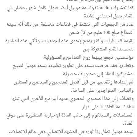
كما تتشارك Ooredoo ونسمة موبيل أيضا طوال كامل شهر رمضان في
القيام بعمل اجتماعي لفائدة
عدد من الجمعيات التي تنشط في قطاعات مختلفة. من ذلك أنّه سيتمّ
اقتطاع مبلغ 100 مليم من كلّ شحن
بقيمة 5 دينارات وأكثر يمنح لإحدى هذه الجمعيات. وتأتي هذه المبادرة
لتجسيد القيم المشتركة بين
مؤسستين تجمع بينهما روح التضامن والمسؤولية.
وكعادتها فقد حرصت نسمة على تطوير تطبيقة نسمة موبيل لتتيح
لمشتركيها النفاذ إلى محتويات حصريّة
تمّ إعدادها وتقديمها من قبل أفضل المنتجين والمبدعين والممثلين
والفنانين المتواجدين على الساحة.
وتضاف إلى هذا المحتوى الحصري عديد البرامج الأخرى التي تبثّها
قناة نسمة التلفزية على غرار
المسلسلات والسيتكوم إلى جانب المادّة الإخبارية المنشورة على موقع
القناة.
نسمة موبيل تمثّل إذا ثورة في المشهد الاتصالي وفي عالم الاتصالات