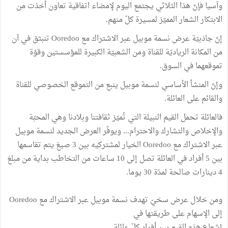
وآسيا فإنّ هذا الثلاثي يجتمع اليوم لإمضاء اتفاقية تعاون أخذت من
الابتكار الشعار المميّز لمسيرة كلّ منهم.
إنّ جاذبيّة عرض نسمة موبيل عبر الاشتراك مع Ooredoo تنبثق في آن
من المكانة الرياديّة للقناة ومن الشعبيّة الكبيرة للمؤسستين وقوّة
تموقعهما في السوق.
وإنّ المنشأ الأساسي لنسمة موبيل ينبع من التموقع الخصوصي للقناة
والقائم على العائلة.
فالعائلة تحمل القيم النبيلة التي تُميّز ثقافتنا وبلادنا وهي المحبّة
والإخلاص والتشارك والاحترام... ويوفّر العرض الجديد لنسمة موبيل
عبر الاشتراك مع Ooredoo الخيار لمشتركيه بين 3 صيغ يتم تقاسمها
بين 5 أفراد في العائلة تصل إلى 10 ساعات من التخاطب بداية من مبلغ
4 دينارات صالحة لمدّة 30 يوما.
ومن خلال عرض سخيّ تهدف نسمة موبيل عبر الاشتراك مع Ooredoo
إلى الإسهام على طريقتها في
إشعاع هذه القيم بين أفراد كلّ عائلة.