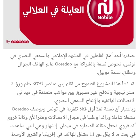
بصفتها أحد أهمّ الفاعلين في المشهد الإعلامي والسمعي البصري في
تونس، تخوض نسمة بالشراكة مع Ooredoo عالم الهاتف الجوال
وتطلق: نسمة موبيل.
لقد نشأ هذا المشروع الطموح من لقاء بين عناصر ثلاثة: حلم ورؤية
استراتيجية وتلاقح غير مسبوق بين مواهب متعددة في ميداني
الاتصالات الهاتفية والإنتاج السمعي البصري.
وباعتبار أنّ نسمة تعدّ أوّل قناة تلفزية في تونس وبوصف Ooredoo
مشغلا شاملا ورائدا وطنيا في مجال الاتصالات ونظرا لأنّ وكالة قروي
أند قروي تحتل مكانة الصدارة في ميدان الإشهار وهي التي ساهمت
في بعث ما لا يقل عن 11 مشغل للهاتف في إفريقيا والشرق الأوسط