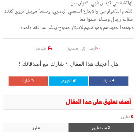
الهاتفية في تونس فهي اقتران بين
التقدم التكنولوجي والابداع السمعي البصري. ونسمة موبيل تروي كذلك
حكاية رجال ونساء حلموا معا
وجمّعوا جهودهم ومواهبهم لابتكار منتوج يبشّر بمرافقة واعدة.
أرسل إلى صديق
طباعة
هل أعجبك هذا المقال ؟ شارك مع أصدقائك !
شارك
التويتر
شارك
أضف تعليق على هذا المقال
0
تعليق
اكتب تعليق
تعليق