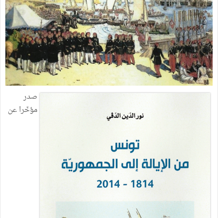
صدر
مؤخّرا عن