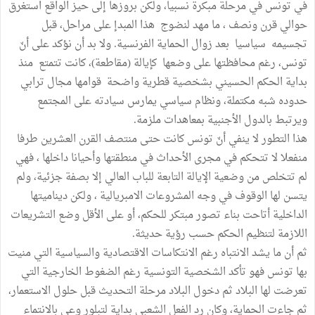
في تونس في مرحلة مبكرة نسبيا، ولكن بروزها إلى حيز الواقع استغرق
حوالي قرن ونصف ، ما مهد لنضوج هذا المبدإ على مراحل، قبل
تجسيمه سياسيا بعد زوال الحماية الفرنسية. ولا بد أن نؤكد على أنّ
تونس، رغم محافظتها على وضعها كإيالة (مقاطعة)، كانت تتمتع منذ
بداية الحكم الحسيني بشخصية قطرية واضحة قوامها مجال ترابي
حدوده شبه مكتملة، ونظام سياسي يمارس سيادته على المجتمع
ويرتبط بالدول الأجنبية بمعاهدات ملزمة.
هذا التطور لا ينفي أنّ تونس كانت حتى منتصف القرن العشرين طرفا
منفعلا لا تتحكم في مجرى الأحداث في منطقتها وأحيانا داخلها ، فهي
لم تتخلص من وضعية الإيالة التابعة للباب العالي إلا بصفة جزئية، ولم
يتسن لها الوقوف في وجه المشروعات الامبريالية ، ولكن ديناميتها
الداخلية أتاحت بناء تصور مبتكر للحكم، أو على الأقل وضع التشريعات
اللازمة لتنظيم الحكم حسب رؤية حديثة.
ثم أن ما يشد الانتباه رغم الانتكاسات الاقتصادية والسياسية التي منيت
بها تونس فهو تأكد الشخصية التونسية رغم الضغوط الخارجية التي
تعرضت لها البلاد ثم دخول البلاد مرحلة التحديث قبل حلول الاستعمار،
ثم جاءت الحماية، وكان رد الفعل الشعبي بداية لتبلور وعي بالانتماء