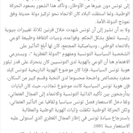
إلى تونس دون غيرها من الأوطان، وتأكد هذا الشعور بصعود الحركة
الوطنية، ولما استقلت البلاد كان الاتجاه نحو تركيز دولة حديثة وفق
نموذج الدولة-الأمة.
ولا بد أن نشير إلى أن تونس شهدت خلال قرنين ثلاثة تغييرات بنيوية
رئيسية تتعلق بشكل الحكم وقواعده، وبنيات الثقافة وطبيعة الوعي
بالانتماء الوطني ، وديناميكية المجتمع، كان لها أبلغ التأثير على
الشخصية السياسية التونسية ومفهوم "الدولة القطرية "، ويسترعي
الاهتمام هنا أن الوعي بالهوية لدى التونسيين كان يتحرك على قدر تبلور
هوية تونس السياسية، فإذا كان موضوع الهوية التاريخية لتونس كبلد
متفرد بخصائص واضحة محسوما لدى النخبة وقسم كبير من السكان،
فإن هوية تونس السياسية كانت موضوع تجاذب، حيث كان البايات
يتأرجحون بين تأكيد الذاتية التونسية والانتماء إلى المجال العثماني،
ولمّا دخل الاستعمار فصل تونس سياسيا وثقافيا عن التأثير العثماني،
ولكن الحركة الوطنية تكفلت بإثبات الهوية الوطنية والمطالبة
باسترجاع سيادة تونس في إطار المجال القطري الذي استولى عليه
الاستعمار سنة 1881.