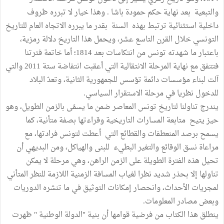
والتبعية بعد نهاية حكم حمودة باشا . وهذا خيار لا تبرره ظروف
داخلية استثنائية ترتبط بهذه السنة بقدر ما يبرره الاتجاه العام للتاريخ
التونسي خلال القرن التاسع عشر، ويحمل هذا التاريخ دلالة رمزية،
باعتبار ما شهدته تونس من انتكاسات بعد 1814؛ أما خاتمة فترتنا
فتتفق مع نهاية المرحلة الانتقالية التي أعقبت انتفاضة ستة 2011 والتي
آلت لبناء مؤسسات دائمة تؤسس للجمهورية الثانية، وتعدّ البلاد
للدخول نظريا في مرحلة الاستقرار السياسي.
يندرج تناولنا لتاريخ تونس المعاصر ضمن ما يسمّى بالزمن الطويل، وهو
حيز يتيح متابعة المسارات التاريخية وقراءتها بصفة متأنية، كما
يسمح برصد المنعطفات والقطائع التي أعطت لتونس فرادتها، مع
مراعاة نسق الوقائع والتغير البطيء للبنى والهياكل، ومن البديهي أن
تحيل هذه الفترة الطويلة على الزمن الراهن، وهي مرحلة لا يمكن
تناولها إلا بحذر شديد نظرا لغياب المسافة الزمنية اللازمة للنظر المتأني
لمجريات الأحداث، وانحصار إمكانات التوثيق في ما تنشره الدوريات
وبعض مصادر المعلومات.
ينطلق هذا الكتاب من فرضية قوامها أن بنية "الدولة الوطنية " ظهرت