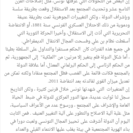
إن البعض من التحولات التي عرفتها تونس، مثل إصلاحات القرن
التاسع عشر وتحديث المجتمع بعد الاستقلال وقعت بطريقة سلسة
وبإشراف الدولة ، ولكن التغييرات الجوهرية تمت بطريقة عنيفة
ودموية من ذلك الاحتلال العسكري الفرنسي سنة 1881، أو الانتفاضة
التحريرية التي أدّت إلى الاستقلال، وأخيرا الحركة الثورية التي
أسقطت نظام بن علي وفسحت المجال الانتقال الديمقراطي.
في جميع هذه الفترات كان الحكم مستقرا والتداول على السلطة بطيئا
، أما شكل الدولة فلم يتغير إلا مرتين: من "الملكية" إلى الجمهورية، ثم
من الحكم الرئاسي إلى الحكم البرلماني المعدّل، أما علاقة الدولة
بالمجتمع فكانت قائمة على الغصب فظل المجتمع منقادا ولكنه تمكن من
تعديل ميزان القوى لفائدته بعد انتفاضة 2011.
إن المتغيرات التي شهدتها تونس خلال قرنين كثيرة ، ولكن التاريخ
سجل لنا ثوابت عديدة، منها الدور المركزي للدولة في ضبط الحياة
العامة والإشراف على المجتمع ، ورسوخ عدد من الأعراف السياسية،
مثل غلبة آلية الاصلاح والتطور على آلية التغيير العنيف . فمن الثابت
اليوم أن الدولة أشرفت على تحييز المجال التونسي ولعبت دورا في
بناء الهوية المجتمعية في بيئة يغلب عليها الانتماء القبلي والعداء