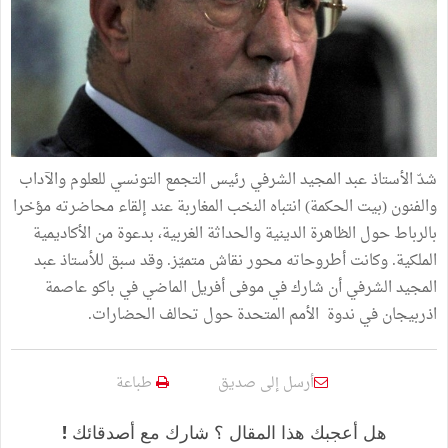
شدّ
الأستاذ
عبد
المجيد
الشرفي
رئيس
التجمع
التونسي
للعلوم
والآداب
والفنون
(
بيت
الحكمة
)
انتباه
النخب
المغاربة
عند
إلقاء
محاضرته
مؤخرا
بالرباط
حول
الظاهرة
الدينية
والحداثة
الغربية،
بدعوة
من
الأكاديمية
الملكية
.
وكانت
أطروحاته
محور
نقاش
متميّز
.
وقد
سبق
للأستاذ
عبد
المجيد
الشرفي
أن
شارك
في
موفى
أفريل
الماضي
في
باكو
عاصمة
اذربيجان
في
ندوة
الأمم
المتحدة
حول
تحالف
الحضارات
.
أرسل إلى صديق
طباعة
هل أعجبك هذا المقال ؟ شارك مع أصدقائك !