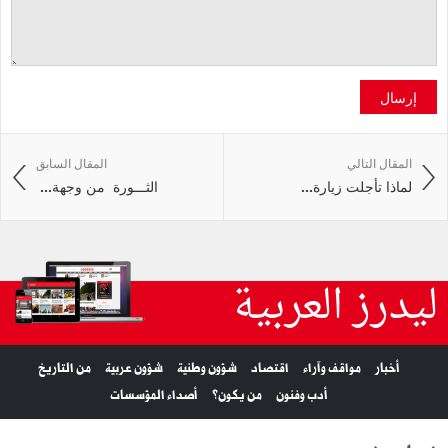
إرسال
المقال التالي
المقال السابق
لماذا‭ ‬تأجلت‭ ‬زيارة‭ ...
الثـــورة‭ ‬ من‭ ‬وجهة‭ ...
ليدرز العربية
أخبار
مواقف وآراء
اقتصاد
شؤون وطنية
شؤون عربية
من التاريخ
أدب وفنون
من يكون؟
أصداء المؤسسات