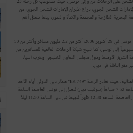
ويتيح استخدام طائرات البوينغ 777-300 مزيداً من طاقة الشحن على الرحلات من وإلى تونس، حيث تستوعب كل رحلة 23
ا الإمارات للشحن الجوي، ذراع طيران الإمارات للشحن الجوي، من
البحرية الطازجة والمجمدة والكمأة والتمور، بينما تتمثل أهم
يذكر أن طيران الإمارات نقلت منذ أطلاق أولى رحلاتها إلى تونس في 29 أكتوبر 2006، أكثر من 2.2 مليون مسافر وأكثر من 50
وعياً إلى تونس، كما تتيح شبكة الرحلات العالمية للمسافرين من
ة الشرق الأوسط ودول مجلس التعاون الخليجي وغرب آسيا،
 مقر الناقلة في دبي.
وتمتاز رحلات طيران الإمارات من وإلى تونس بمواعيدها المثالية، حيث تغادر الرحلة "EK 749" مطار دبي الدولي أيام الأحد
والثلاثاء والخميس والجمعة والسبت من كل أسبوع في الساعة 7:52 صباحاً (بتوقيت دبي) لتصل إلى تونس العاصمة الساعة
10:50 صباحاً، فيما تغادر رحلة العودة رقم "EK 749 " تونس العاصمة الساعة 12:30 ظهراً لتهبط في دبي الساعة 11:50 ليلاً
ا