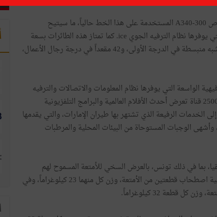
وسوف تحل طائرات البوينغ 777-300 محل طائرات الإيرباص A340-300 المستخدمة على هذا الخط حالياً، ما سيتيح
أ
للمسافرين التمتع بالمزيد من الراحة والخيارات الترفيهية التي يوفرها نظام الترفيه الجوي ice. كما تمتاز هذه الطائرات بسعة
مقعدية أكبر، حيث تضم 12 مقعداً قابلة للتحول إلى أسرّة شبه منبسطة في الدرجة الأولى، و42 مقعداً في درجة رجال الأعمال،
ة الواسعة التي يوفرها نظام المعلومات والاتصالات والترفيه
الجوي ice الحائز على عدّة جوائز عالمية، عبر ما يصل إلى 2500 قناة تعرض أحدث الأفلام العالمية والبرامج التلفزيونية
لى الخدمات الرفيعة الذي تشتهر بها طيران الإمارات، والتي يقدمها
وأشهى الوجبات المستوحاة من البيئات المحلية والمرطبات
ا، بما في ذلك تونس، بالعرض السخي للأمتعة المسموح لهم
اصطحابها مجاناً، حيث يمكن للمسافرين في الدرجة السياحية اصطحاب قطعتين من الأمتعة، وزن كل منهما 23 كيلوغراماً، وفي
 قطعة 32 كيلوغراماً.
ا