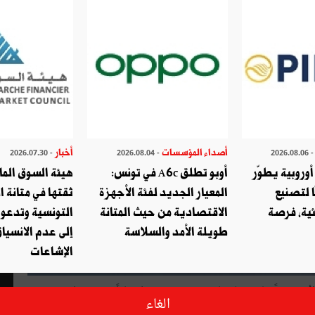
أصداء المؤسسات
أخبار
- 2026.07.30
- 2026.08.04
- 2026.08.
وروبية يطوّر
أوبو تطلق A6c في تونس:
هيئة السوق الما
ا لتصنيع
المعيار الجديد لفئة الأجهزة
ثقتها في متانة ا
ئية، فرصة
الاقتصادية من حيث المتانة
التونسية وتدعو
طويلة الأمد والسلاسة
إلى عدم الانسياق
الإشاعات
تعتزم طيران الإمارات استخدام طائرات البوينغ 777-300 الأكبر سعةً على رحلاتها بين دبي وتونس اعتباراً من 2 جوان 2016،
الغاء
 على الرحلات إلى هذه الوجهة.