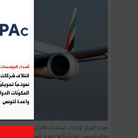
أصداء المؤسسات
06
ائتلاف شركات أ
نموذجًا تحويليً
المكوّنات الدوا
واعدة لتونس
وذلك لتحسين تجربة ركابها وتعزيز السعة المقعدية المتاحة