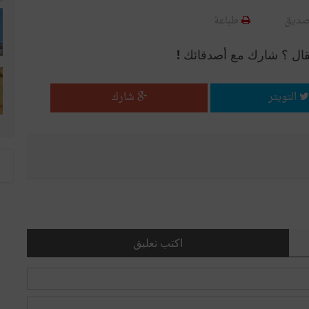
صديق
طباعة
قال ؟ شارك مع أصدقائك !
التويتر
شارك
اكتب تعليق