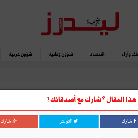
ف وآراء
اقتصاد
شؤون وطنية
شؤون عربية
ذا المقال ؟ شارك مع أصدقائك !
شارك
التويتر
شارك