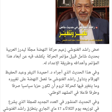
خصّ راشد الغنوشي زعيم حركة النهضة مجلّة ليدرز العربية
بحديث شامل قبيل مؤتمر الحركة يكشف فيه عن أبعاد هذا
المؤتمر وأهدافه وطريقة الإعداد له.
وفي هذا الحديث الذي أجراه د. احميدة النيفر وعبد الحفيظ
الهرقام يتناول راشد الغنوشي ما تعمل النهضة على تغييره
وما يتغيّر فيها كحركة تروم أن تكون حزبا سياسيا صرفا
وطرفا فاعلا في المشهد الوطني.
وفي الحديث المنشور في العدد الجديد للمجلة الذي يشرع
في توزيعه يوم الثلاثاء 17 ماي الجاري يتطرّق راشد الغنوشي