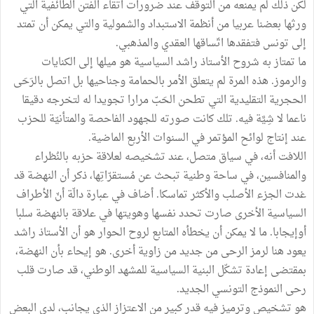
لكن ذلك لم يمنعه من التوقف عند ضرورات اتقاء الفتن الطائفية التي
ورثها بعضنا عربيا من أنظمة الاستبداد والشمولية والتي يمكن أن تمتد
إلى تونس فتفقدها اتّساقها العقدي والمذهبي.
ما تمتاز به شروح الأستاذ راشد السياسية هو ميلها إلى الكنايات
والرموز. هذه المرة لم يتعلق الأمر بالحمامة وجناحيها بل اتصل بالرَحَى
الحجرية التقليدية التي تطحن الحَبّ مرارا تجويدا له لتخرجه دقيقا
ناعما لا شِيَّة فيه. تلك كانت صورته للجهود الفاحصة والمتأنيّة للحزب
عند إنتاج لوائح المؤتمر في السنوات الأربع الماضية.
اللافت أنه، في سياق متصل، عند تشخيصه لعلاقة حزبه بالنُظراء
والمنافسين، في ساحة وطنية تبحث عن مُستقرّاتِها، ذكر أن النهضة قد
غدت الجزء الأصلب والأكثر تماسكا. أضاف في عبارة دالّة أنّ الأطراف
السياسية الأخرى صارت تحدد نفسها وهويتها في علاقة بالنهضة سلبا
أوإيجابا. ما لا يمكن أن يخطأه المتابع لروح الحوار هو أن الأستاذ راشد
يعود هنا لرمز الرحى من جديد من زاوية أخرى. هو إيحاء بأن النهضة،
بمقتضى إعادة تشكّل البنية السياسية للمشهد الوطني، قد صارت قلب
رحى النموذج التونسي الجديد.
هو تشخيص وترميز فيه قدر كبير من الاعتزاز الذي يجانب، لدى البعض