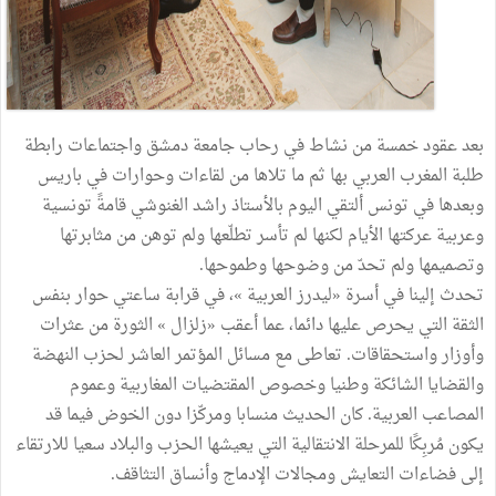
بعد عقود خمسة من نشاط في رحاب جامعة دمشق واجتماعات رابطة
طلبة المغرب العربي بها ثم ما تلاها من لقاءات وحوارات في باريس
وبعدها في تونس ألتقي اليوم بالأستاذ راشد الغنوشي قامةً تونسية
وعربية عركتها الأيام لكنها لم تأسر تطلّعها ولم توهن من مثابرتها
وتصميمها ولم تحدّ من وضوحها وطموحها.
تحدث إلينا في أسرة «ليدرز العربية »، في قرابة ساعتي حوار بنفس
الثقة التي يحرص عليها دائما، عما أعقب «زلزال » الثورة من عثرات
وأوزار واستحقاقات. تعاطى مع مسائل المؤتمر العاشر لحزب النهضة
والقضايا الشائكة وطنيا وخصوص المقتضيات المغاربية وعموم
المصاعب العربية. كان الحديث منسابا ومركّزا دون الخوض فيما قد
يكون مُربِكًا للمرحلة الانتقالية التي يعيشها الحزب والبلاد سعيا للارتقاء
إلى فضاءات التعايش ومجالات الإدماج وأنساق التثاقف.