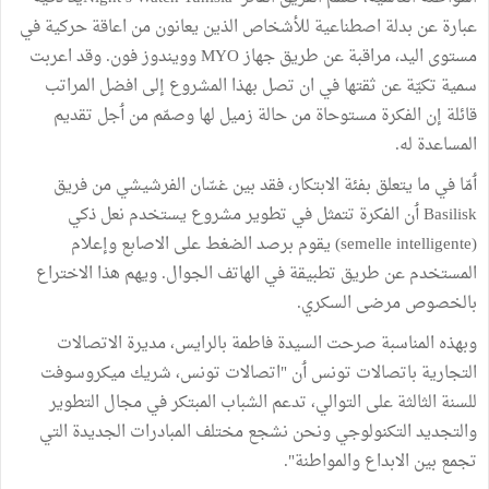
عبارة عن بدلة اصطناعية للأشخاص الذين يعانون من اعاقة حركية في
مستوى اليد، مراقبة عن طريق جهاز MYO وويندوز فون. وقد اعربت
سمية تكيّة عن ثقتها في ان تصل بهذا المشروع إلى افضل المراتب
قائلة إن الفكرة مستوحاة من حالة زميل لها وصمّم من ٲجل تقديم
المساعدة له.
ٲمّا في ما يتعلق بفئة الابتكار، فقد بين غسّان الفرشيشي من فريق
Basilisk ٲن الفكرة تتمثل في تطوير مشروع يستخدم نعل ذكي
(semelle intelligente) يقوم برصد الضغط على الاصابع وإعلام
المستخدم عن طريق تطبيقة في الهاتف الجوال. ويهم هذا الاختراع
بالخصوص مرضى السكري.
وبهذه المناسبة صرحت السيدة فاطمة بالرايس، مديرة الاتصالات
التجارية باتصالات تونس ٲن "اتصالات تونس، شريك ميكروسوفت
للسنة الثالثة على التوالي، تدعم الشباب المبتكر في مجال التطوير
والتجديد التكنولوجي ونحن نشجع مختلف المبادرات الجديدة التي
تجمع بين الابداع والمواطنة".