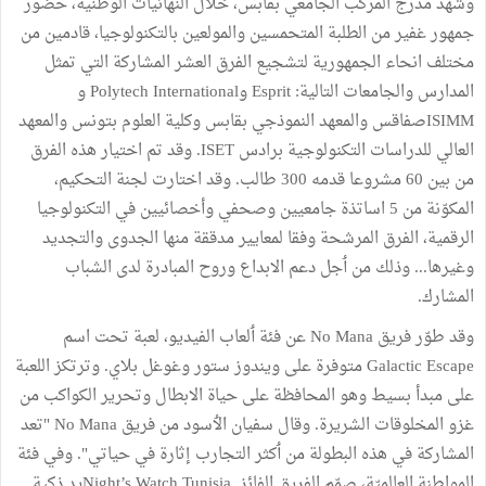
وشهد مدرج المركب الجامعي بقابس، خلال النهائيات الوطنية، حضور
جمهور غفير من الطلبة المتحمسين والمولعين بالتكنولوجيا، قادمين من
مختلف انحاء الجمهورية لتشجيع الفرق العشر المشاركة التي تمثل
المدارس والجامعات التالية: Esprit وPolytech International و
ISIMMصفاقس والمعهد النموذجي بقابس وكلية العلوم بتونس والمعهد
العالي للدراسات التكنولوجية برادس ISET. وقد تم اختيار هذه الفرق
من بين 60 مشروعا قدمه 300 طالب. وقد اختارت لجنة التحكيم،
المكوّنة من 5 اساتذة جامعيين وصحفي وأخصائيين في التكنولوجيا
الرقمية، الفرق المرشحة وفقا لمعايير مدققة منها الجدوى والتجديد
وغيرها... وذلك من ٲجل دعم الابداع وروح المبادرة لدى الشباب
المشارك.
وقد طوّر فريق No Mana عن فئة ٲلعاب الفيديو، لعبة تحت اسم
Galactic Escape متوفرة على ويندوز ستور وغوغل بلاي. وترتكز اللعبة
على مبدأ بسيط وهو المحافظة على حياة الابطال وتحرير الكواكب من
غزو المخلوقات الشريرة. وقال سفيان الٲسود من فريق No Mana "تعد
المشاركة في هذه البطولة من ٲكثر التجارب إثارة في حياتي". وفي فئة
المواطنة العالميّة، صمّم الفريق الفائز Night’s Watch Tunisiaيد ذكية