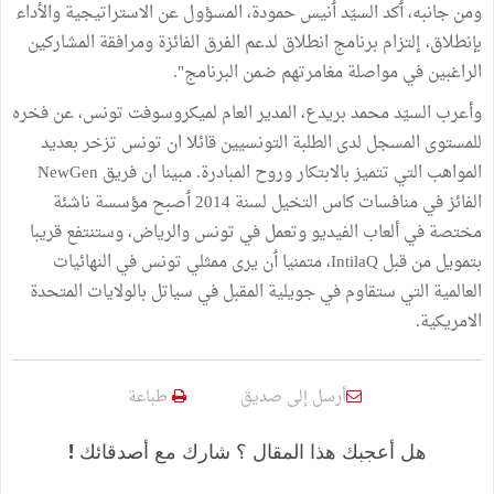
ومن جانبه، ٲكد السيّد ٲنيس حمودة، المسؤول عن الاستراتيجية والأداء
بإنطلاق، إلتزام برنامج انطلاق لدعم الفرق الفائزة ومرافقة المشاركين
الراغبين في مواصلة مغامرتهم ضمن البرنامج".
وأعرب السيّد محمد بريدع، المدير العام لميكروسوفت تونس، عن فخره
للمستوى المسجل لدى الطلبة التونسيين قائلا ان تونس تزخر بعديد
المواهب التي تتميز بالابتكار وروح المبادرة. مبينا ان فريق NewGen
الفائز في منافسات كاس التخيل لسنة 2014 ٲصبح مؤسسة ناشئة
مختصة في ألعاب الفيديو وتعمل في تونس والرياض، وستنتفع قريبا
بتمويل من قبل IntilaQ، متمنيا ٲن يرى ممثلي تونس في النهائيات
العالمية التي ستقاوم في جويلية المقبل في سياتل بالولايات المتحدة
الامريكية.
أرسل إلى صديق
طباعة
هل أعجبك هذا المقال ؟ شارك مع أصدقائك !