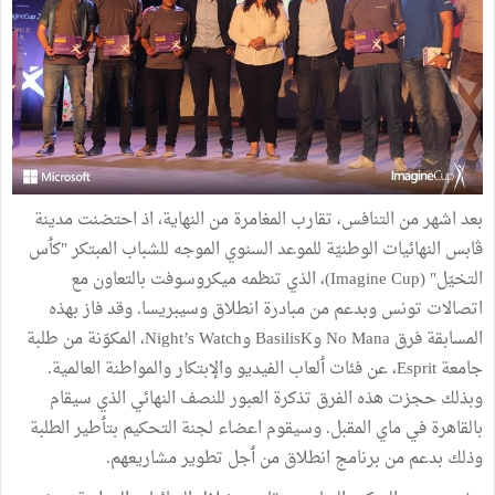
بعد اشهر من التنافس، تقارب المغامرة من النهاية، اذ احتضنت مدينة
ڨابس النهائيات الوطنيّة للموعد السنوي الموجه للشباب المبتكر "كٲس
التخيّل" (Imagine Cup)، الذي تنظمه ميكروسوفت بالتعاون مع
اتصالات تونس وبدعم من مبادرة انطلاق وسيبريسا. وقد فاز بهذه
المسابقة فرق No Mana وBasilisK وNight’s Watch، المكوّنة من طلبة
جامعة Esprit، عن فئات ٲلعاب الفيديو والإبتكار والمواطنة العالمية.
وبذلك حجزت هذه الفرق تذكرة العبور للنصف النهائي الذي سيقام
بالقاهرة في ماي المقبل. وسيقوم اعضاء لجنة التحكيم بتٲطير الطلبة
وذلك بدعم من برنامج انطلاق من ٲجل تطوير مشاريعهم.