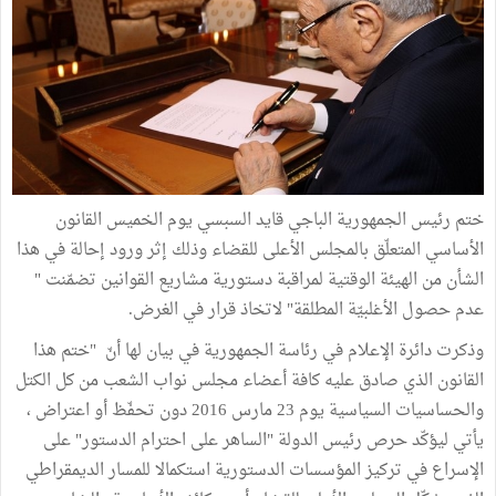
ختم رئيس الجمهورية الباجي قايد السبسي يوم الخميس القانون
الأساسي المتعلّق بالمجلس الأعلى للقضاء وذلك إثر ورود إحالة في هذا
الشأن من الهيئة الوقتية لمراقبة دستورية مشاريع القوانين تضمّنت "
عدم حصول الأغلبيّة المطلقة" لاتخاذ قرار في الغرض.
وذكرت دائرة الإعلام في رئاسة الجمهورية في بيان لها أنّ "ختم هذا
القانون الذي صادق عليه كافة أعضاء مجلس نواب الشعب من كل الكتل
والحساسيات السياسية يوم 23 مارس 2016 دون تحفّظ أو اعتراض ،
يأتي ليؤكّد حرص رئيس الدولة "الساهر على احترام الدستور" على
الإسراع في تركيز المؤسسات الدستورية استكمالا للمسار الديمقراطي