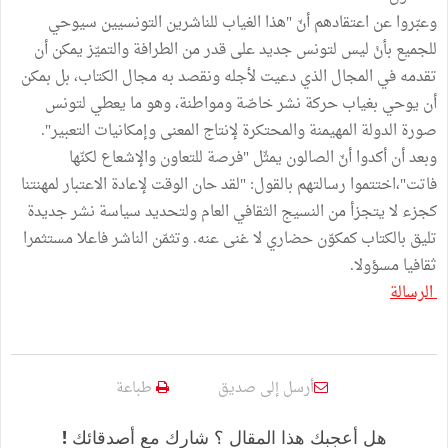
وعبّروا عن اعتقادهم أنّ "هذا الغياب للناشرين التونسيين سيوحي
للجميع بأنْ ليس لتونس جديد على قدر من الطرافة والتميّز يمكن أن
تقدمه في المجال الذي دعيت لأجله ونقصد به مجال الكتاب، بل بمكن
أن يوحي بغياب حركة نشر خاصّة ومواطنة، وهو ما يعطي لتونس
صورة الدولة المهيمنة والمحتكرة لإنتاج المعنى وإمكانيات التعبير".
وبعد أن أكدوا أنّ الصالون يمثّل "فرصة للتعاون والإشعاع لكنّها
فاتت"،اختتموا رسالتهم بالقول: "لقد حان الوقت لإعادة الاعتبار لمهنتنا
كجزء لا يتجزأ من النسيج الثقافي العام ولتحديد سياسة نشر جديدة
تليق بالكتاب كمكوّن حضاري لا غنى عنه. وتثمّن الناشر فاعلا مستثمرا
ثقافيا مسؤولا.
الرسالة
أرسل إلى صديق
طباعة
هل أعجبك هذا المقال ؟ شارك مع أصدقائك !