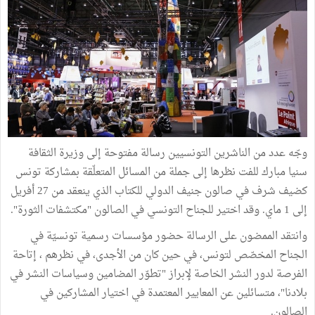
وجّه عدد من الناشرين التونسيين رسالة مفتوحة إلى وزيرة الثقافة
سنيا مبارك للفت نظرها إلى جملة من المسائل المتعلّقة بمشاركة تونس
كضيف شرف في صالون جنيف الدولي للكتاب الذي ينعقد من 27 أفريل
إلى 1 ماي. وقد اختير للجناح التونسي في الصالون "مكتشفات الثورة".
وانتقد الممضون على الرسالة حضور مؤسسات رسمية تونسيّة في
الجناح المخصّص لتونس، في حين كان من الأجدى، في نظرهم ، إتاحة
الفرصة لدور النشر الخاصة لإبراز "تطوّر المضامين وسياسات النشر في
بلادنا"، متسائلين عن المعايير المعتمدة في اختيار المشاركين في
الصالون.