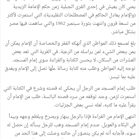
يمني
كان
يعيش
في
إحدى
القرى
الجبلية
زمن
حكم
الإمامة
الزيدية
(
والإمام
يعادل
الحاكم
في
المصطلحات
التقليدية
)
،
التي
استمرت
لأكثر
من
تسعة
قرون
وانتهت
بثورة
سبتمبر
1962
والتي
ساهمت
فيها
مصر
بشكل
مباشر
.
بلغ
لمسمع
ذلك
المواطن
الذي
أنهكه
الفقر
والخصاصة
أن
الإمام
يمكن
أن
يمن
ببعض
الشيء
لمن
يراسله
من
الرعيّة
.
في
القرية
التي
تعد
بعض
العشرات
من
السكان،
لا
يحسن
الكتابة
والقراءة
سوى
إمام
المسجد
.
توجه
إليه
المواطن
وطلب
منه
كتابة
رسالة
علّها
تصل
إلى
الإمام
ويغدق
عليه
بما
تيسر
.
طلب
إمام
المسجد
من
الرجل
أن
يحكي
له
قصته
وشرع
في
الكتابة
التي
استمرت
لزمن
.
وعند
توقفه
من
سرد
قصته
البائسة،
طلب
من
الإمام
أن
يقرأ
عليه
ما
كتبه،
لعله
نسي
بعض
الجزئيات
.
انتهى
الإمام
من
القراءة
فإذا
بالرجل
ينهار
ويصرخ
ويلطم
وجهه
ويبدأ
في
البكاء
والعويل
.
صدم
إمام
المسجد
وهب
للرجل
يسأله
إن
حصل
له
سوء،
فأجابه
أنه
لم
يكن
يتصوّر
أن
حالته
وصلت
إلى
هذا
الحد
من