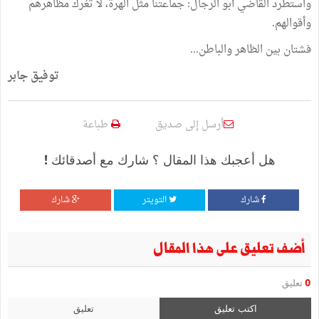
واستطرد
القاضي
أبو
الرجال
:
جماعتنا
مثل
الهرة،
لا
تغرك
مظاهرهم
وأقوالهم
.
فشتان
بين
الظاهر
والباطن
...
توفيق
جابر
أرسل إلى صديق
طباعة
هل أعجبك هذا المقال ؟ شارك مع أصدقائك !
شارك
التويتر
شارك
أضف تعليق على هذا المقال
0
تعليق
اكتب تعليق
تعليق