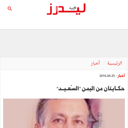
الرئيسية
أخبار
أخبار
- 2016.04.25
حكــايتان‭ ‬من‭ ‬اليمـن "السّعــيـــد"