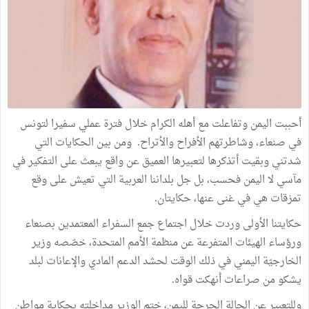
أحببت
اليمن
وتفاعلت
مع
أهله
الكرام
خلال
فترة
عملي
سفيرا
لتونس
في
صنعاء،
وشاطرتهم
الأفراح
والأتراح
.
ومن
بين
الحكايات
التي
شدتني
وبقيت
أتذكرها
لتعبيرها
العميق
عن
واقع
يبعث
على
التفكير
في
مآسي
لا
اليمن
فحسب،
بل
جل
بلداننا
العربية
التي
تعيش
على
وقع
تمزقات
هي
في
غنى
عنها،
حكايتان.
حكايتنا
الأولى
وردت
خلال
اجتماع
جمع
السفراء
المعتمدين
بصنعاء
ورؤساء
الهيئات
المتفرعة
عن
منظمة
الأمم
المتحدة،
خصّصه
وزير
الخارجيّة
اليمني
في
ذلك
الوقت
لحشد
الدعم
المادي
والإعانات
لبلد
يشكو
من
صراعات
أنهكت
قواه
.
وللتعبير
عن
الحالة
الحرجة
لليمن،
ختم
الوزير
مداخلته
بحكاية
مواطن