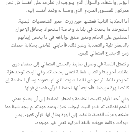
البؤس
والشقاء
.
والسؤال
الذي
يتوجب
أن
نطرحه
على
أنفسنا
هل
نحن
مدركون
للمستوى
المتردي
الذي
وصلنا
له
وقدنا
أنفسنا
إليه.
أما
الحكاية
الثانية
فعشتها
حين
زرت
احدى
الشخصيات
اليمنية
.
استعرضنا
ما
يحدث
في
بلداننا
وخاصة
استحواذ
جحافل
الإخوان
المسلمين
على
الحكم
ومدى
صدق
نواياهم
في
ما
يخص
إيمانهم
بالديمقراطية
والتعددية
وغير
ذلك
.
فأجابني
القاضي
بحكاية
حصلت
زمن
الاجتياح
العثماني
لليمن
.
وتتمثل
القصة
في
وصول
ضابط
بالجيش
العثماني
إلى
صنعاء
دون
عائلته
.
أجر
بيتا
وانتدب
شغالة
لتعنى
بحاجياته
.
وفي
البيت
توجد
هرّة
تخرخر
دائما،
انزعج
من
ذلك
الصوت
الذي
لم
يتعوده
وسأل
الخادمة
إن
كانت
الهرة
مريضة
.
فأجابته
أنها
تحفظ
القرآن،
فصدق
قولها
.
وفي
أحد
الأيام
تغيبت
الخادمة
واضطر
الضابط
إلى
أن
يطبخ
بعض
اللحم
لغدائه،
ثم
غادر
البيت
ليجلب
خبزا
.
وعند
عودته
لم
يجد
شيئا
مما
طبخه
وعرف
القصة،
فالتفت
إلى
الهرة
وقال
لها
:
قرآن
كثير،
إيمان
«
يوك
»
.
وكلمة
«
يوك
»
باللغة
التركية
تعني
غير
موجود
.