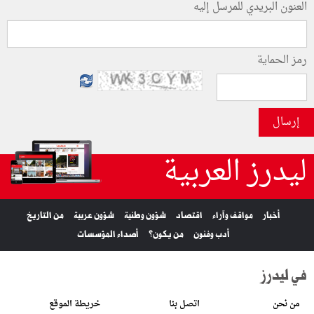
العنون البريدي للمرسل إليه
رمز الحماية
إرسال
ليدرز العربية
أخبار
مواقف وآراء
اقتصاد
شؤون وطنية
شؤون عربية
من التاريخ
أدب وفنون
من يكون؟
أصداء المؤسسات
في ليدرز
من نحن
اتصل بنا
خريطة الموقع