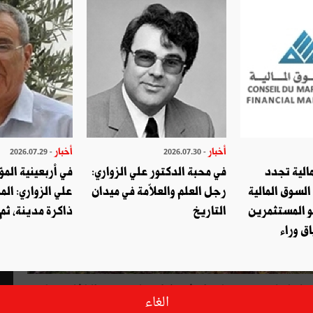
أخبار
أخبار
- 2026.07.29
- 2026.07.30
الية تجدد
في محبة الدكتور علي الزواري:
في أربعينية المؤ
السوق المالية
رجل العلم والعلاّمة في ميدان
علي الزواري: الم
و المستثمرين
التاريخ
ذاكرة مدينة، ثم
ق وراء
حلتها
على
مدرج
«
هانيدا
»
في
طوكيو،
لمحت
من
النافذة
صفا
من
الغاء
علون
ذلك
مع
كل
طائرة
..
مع
كل
رحلة
.
كنت
على
موعد
مع
بلد