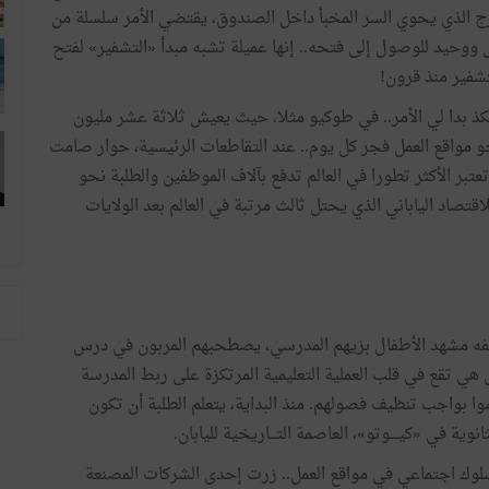
ج
الذي
يحوي
السر
المخبأ
داخل
الصندوق،
يقتضي
الأمر
سلسلة
من
ووحيد
للوصول
إلى
فتحه
..
إنها
عميلة
تشبه
مبدأ
«
التشفير
»
لفتح
تشفير
منذ
قرون
!
ذ
بدا
لي
الأمر
..
في
طوكيو
مثلا،
حيث
يعيش
ثلاثة
عشر
مليون
و
مواقع
العمل
فجر
كل
يوم
..
عند
التقاطعات
الرئيسية،
حوار
صامت
تعتبر
الأكثر
تطورا
في
العالم
تدفع
بآلاف
الموظفين
والطلبة
نحو
لاقتصاد
الياباني
الذي
يحتل
ثالث
مرتبة
في
العالم
بعد
الولايات
ه
مشهد
الأطفال
بزيهم
المدرسي،
يصطحبهم
المربون
في
درس
هي
تقع
في
قلب
العملية
التعليمية
المرتكزة
على
ربط
المدرسة
وا
بواجب
تنظيف
فصولهم
.
منذ
البداية،
يتعلم
الطلبة
أن
تكون
ثانوية
في
«
كيــــوتو
»
،
العاصمة
التـــاريخية
لليابان
.
لوك
اجتماعي
في
مواقع
العمل
..
زرت
إحدى
الشركات
المصنعة