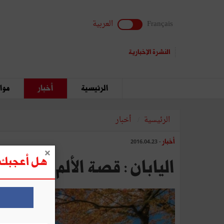
Français
العربية
النشرة الإخبارية
الرئيسية
أخبار
مواق
الرئيسية
أخبار
أخبار
- 2016.04.23
هل أعجبك ه
اليابان‭ : ‬قصة‭ ‬الألم‭.. ‬والتفوق‭..‬