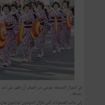
في
الجبال
المحيطة
بفوجي،
من
الممكن
أن
تظهر
على
أحد
ج
إحداها
..
إلى
جانب
المنحوتات
التي
مازال
الحرفيون
اليابانيون
يمارس