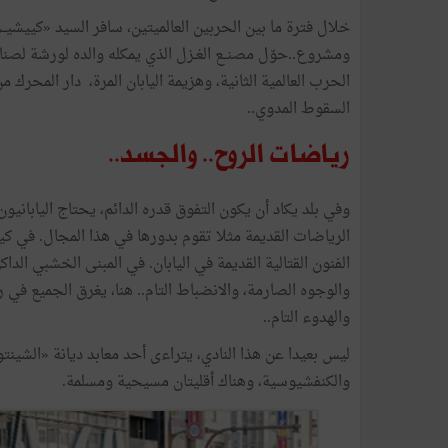
خلال
فترة
ما
بين
الحربين
العالميتين،
سافر
السيد
«
كييشيــ
ومشروع
..
حوّل
مصنــع
الغـزل
الذي
يمكله
والده
لورشة
لصنا
الحرب
العالمية
الثانية،
وهزيمة
اليابان
المرة،
دار
المحرك
من
السقوط
المدوي
..
رياضات
الروح
..
والجسد
..
وفي
بلد
يكاد
أن
يكون
التفوق
قدره
الدائم،
يحتاج
اليابانيون
الرياضات
القديمة
مثلا
تقوم
بدورها
في
هذا
المجال
.
في
كي
الفنون
القتالية
القديمة
في
اليابان
.
في
المبنى
الخشبي
الداك
والوجوه
الصارمة،
والانضباط
التام
..
هنا،
يغرق
الجميع
في
ر
والهدوء
التام
..
ليس
بعيدا
عن
هذا
النادي،
يتراءى
أحد
معابد
ديانة
«
الشينتو
والكنفشيوسية،
وهناك
أقليتان
مسيحية
ومسلمة
.