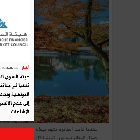
أخبار
- 2026.07.30
هيئة السوق الم
ثقتها في متانة 
التونسية وتدع
إلى عدم الانسيا
الإشاعات
عندما
كانت
الطائرة
تتجه
ببطء
لتقف
عند
منتهى
ر
عمال
المطار
ينحنون
تحية
للقادمين
على
متنها
..
يف