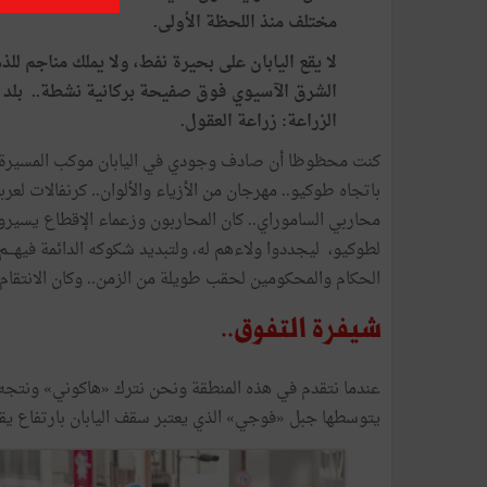
مختلف
منذ
اللحظة
الأولى
.
لا
يقع
اليابان
على
بحيرة
نفط،
ولا
يملك
مناجم
للذ
الشرق
الآسيوي
فوق
صفيحة
بركانية
نشطة
..
بلد
الزراعة
:
زراعة
العقول
.
كنت محظوظا
أن
صادف
وجودي
في
اليابان
موكب
المسيرة
باتجاه
طوكيو
..
مهرجان
من
الأزياء
والألوان
..
كرنفالات
لعرب
محاربي
الساموراي
..
كان
المحاربون
وزعماء
الإقطاع
يسيرو
لطوكيو،
ليجددوا
ولاءهم
له،
ولتبديد
شكوكه
الدائمة
فيهـــم
الحكام
والمحكومين
لحقب
طويلة
من
الزمن
..
وكان
الانتقام
شيفرة
التفوق
..
عندما
نتقدم
في
هذه
المنطقة
ونحن
نترك
«
هاكوني
»
ونتجه
يتوسطها
جبل
«
فوجي
»
الذي
يعتبر
سقف
اليابان
بارتفاع
يق