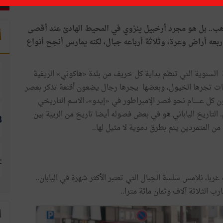
هب
..
بل
هو
مجرد
أرخبيل
ينزوي
في
المحيط
الهادئ
عند
أقصى
أ
ربعه
أراض
وعرة،
وثلاثة
أرباعه
جبال،
لكنه
يمارس
أنجح
أنواع
السنوية
التي
تنظم
بداية
كل
خريف
من
بلدة
«
هاكوني
»
الريفية
ات
تجرها
الخيول،
وبعضها
يجرها
رجال
يضعون
أقنعة
تذكر
بعصر
ن
كل
عــــــام
نحو
قصر
الإمبراطور
في
«
إيدو
»
،
الاسم
التاريخي
.
التاريخ
الياباني
هو
في
بعض
فصوله
أيضا
تاريخ
من
الريبة
بين
من
المتمردين
يتم
بطرق
دموية
لا
مثيل
لها
..
غربا،
نلامس
سلسة
الجبال
التي
تعتبر
الأكثر
شهرة
في
اليابان
..
ارب
الثلاثة
آلاف
وثمان
مائة
مترا
..
ا