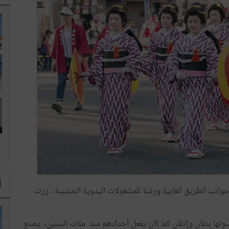
ا
وانب
الطريق
الغابية
ورشة
للمشغولات
اليدوية
الخشبية
..
زرت
ونها
بتفان
وإتقان
كما
كان
يفعل
أجدادهم
منذ
مئات
السنين،
يصنع