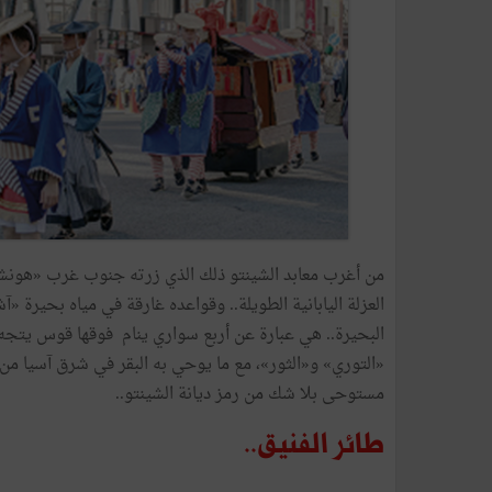
من
أغرب
معابد
الشينتو
ذلك
الذي
زرته
جنوب
غرب
«
هونش
العزلة
اليابانية
الطويلة
..
وقواعده
غارقة
في
مياه
بحيرة
«
آش
البحيرة
..
هي
عبارة
عن
أربع
سواري
ينام
فوقها
قوس
يتجه
«
التوري
»
و«الثور
»
،
مع
ما
يوحي
به
البقر
في
شرق
آسيا
من
مستوحى
بلا
شك
من
رمز
ديانة
الشينتو
..
طائر
الفنيق
..