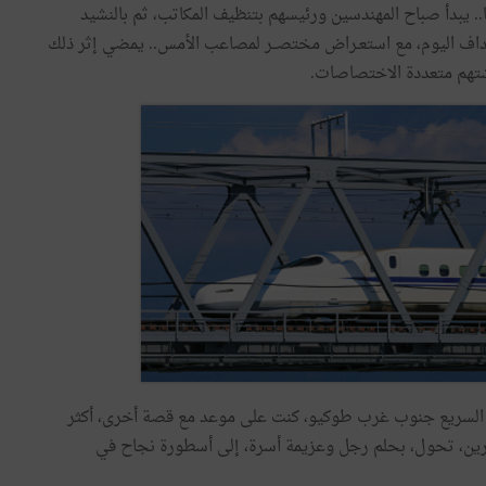
..
يبدأ
صباح
المهندسين
ورئيسهم
بتنظيف
المكاتب،
ثم
بالنشيد
داف
اليوم،
مع
استعـراض
مختصــر
لمصاعب
الأمس
..
يمضي
إثر
ذلك
تهم
متعددة
الاختصاصات
.
السريع
جنوب
غرب
طوكيو،
كنت
على
موعد
مع
قصة
أخرى،
أكثر
ين،
تحول،
بحلم
رجل
وعزيمة
أسرة،
إلى
أسطورة
نجاح
في