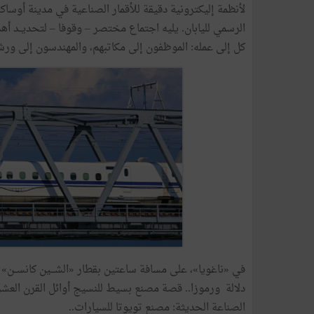
لأنظمة
إليكترونية
دقيقة
للأقمار
الصناعية
في
مدينة
أوساكا
الرسمي
لليابان
.
يليه
اجتماع
مختصر
–
وقوفا
–
لتحديــد
أه
كل
إلى
عمله
:
الموظفون
إلى
مكاتبهم،
والمهندسون
إلى
ورش
في
«
ناغويا
»
،
على
مسافة
ساعتين
بقطار
«
الشـــين
كانســن
»
دلالة
ورموزا
..
قصة
مصنع
بسيط
للنسيج
أوائل
القرن
العشر
الصناعة
الحديثة
:
مصنع
تويوتا
للسيارات
..