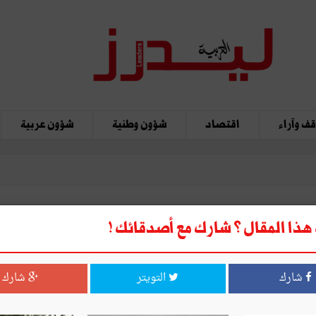
ف وآراء
اقتصاد
شؤون وطنية
شؤون عربية
ذا المقال ؟ شارك مع أصدقائك !
شارك
التويتر
شارك