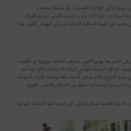
رو
تويودا
»
إلى
الولايات
المتحدة
..
عاد
محملا
بدهشة
..
عة
السيارات
..
عام
1935
ولدت
السيارة
الأولى
..
ورغم
ظروف
جديد
..
في
طبيعة
الحكاية
اليابانية
أن
يأتي
النهوض
الكبير،
بعد
إلى
الكثير
مما
يهدئ
النفس،
ويذهب
الضغط،
ويروح
عن
القلوب
..
ويتو
،
لم
تكن
الفرصة
لتفوتني
لزيارة
ناد
لرياضة
(
الأي
دو
)
،
أحد
ن،
يبدو
التاريخ
وكأنه
يتجلى
أمامك
دفعة
واحدة
:
الأزياء
السوداء،
ياضة
روحية
وجسمانية
تجمع
بين
الحركة،
والتنفس
العميق،
»
،
الديانة
القديمة
لسكان
اليابان
.
لكن
توجد
أيضا
الديانات
البوذية