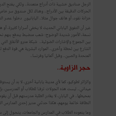
الرجل
صناديق
خشبية
ذات
أدراج
متعددة
..
ولكي
يفتح
الدر
الحركات
الدقيقة
بين
الأدراج
..
وهناك
لكل
صندوق
سر
خاص
خزانة
نقود،
أو
هاتف
جوال
مثلا
..
اليابانيون
دخلوا
عصر
ال
غير أن
التفوق
الياباني
الحديث
لا
يخفي
أسرارا
كثيرة،
أو
هك
نسمة،
الأمور
شديدة
الوضوح
:
شعب
منضبط
يندفع
بنهم
نح
بين
الجموع
والإشارات
الضوئية
..
شبكة
مترو
الأنفاق
التي
الشارع
بين
لحظة
وأخرى
..
الموارد
البشرية
هي
قوة
الدفع
ل
المتحدة
والصين
..
وقبل
ألمانيا
وفرنسا
..
حجر
الزاوية
..
والزائر
لطوكيو،
كما
لأي
مدينة
يابانية
أخرى،
لا
بد
أن
يستوقف
ميداني
..
ليست
هذه
الجولات
ترفــا
للطلاب
أو
المدرسين،
بل
بمحيطها
..
في
اليابان،
لا
يغادر
الطلبة
مدرستهم
قبل
أن
يقوم
النظافة
خاتمة
يومهم،
هكذا
حدثني
مدير
إحدى
المدارس
ال
وما
يتعوده
الطلاب
في
المدارس
والجامعات،
يتحـول
إلى
س