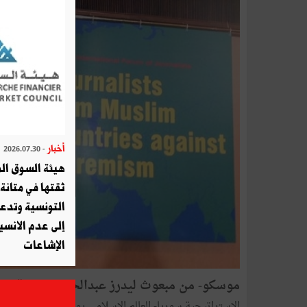
أخبار
- 2026.07.30
هيئة السوق الم
ثقتها في متانة 
التونسية وتدع
إلى عدم الانسيا
الإشاعات
موسكو- من مبعوث ليدرز عبدالحفيظ الهرقام-
الاستراتيجية