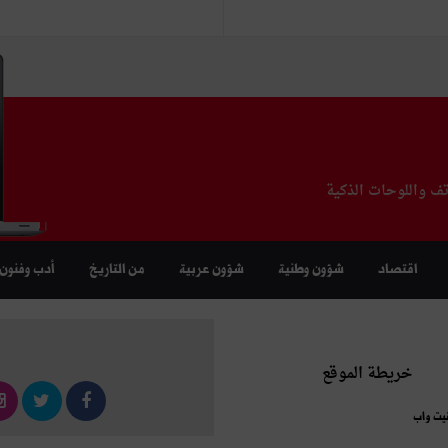
تف واللوحات الذكية
اقتصاد
شؤون وطنية
شؤون عربية
من التاريخ
أدب وفنون
خريطة الموقع
نيت واب