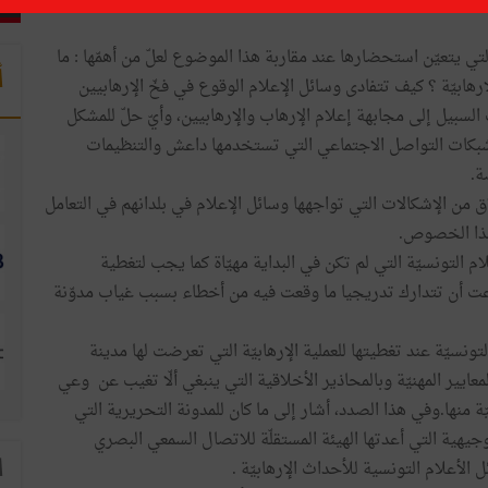
 يتعيّن استحضارها عند مقاربة هذا الموضوع لعلّ من أهمّها : ما
أ
إرهابيّة ؟ كيف تتفادى وسائل الإعلام الوقوع في فخّ الإرهابيين
السبيل إلى مجابهة إعلام الإرهاب والإرهابيين، وأيّ حلّ للمشكل
شبكات التواصل الاجتماعي التي تستخدمها داعش والتنظيمات
ة.
 من الإشكالات التي تواجهها وسائل الإعلام في بلدانهم في التعامل
 هذا الخصوص.
ام التونسيّة التي لم تكن في البداية مهيّاة كما يجب لتغطية
اعت أن تتدارك تدريجيا ما وقعت فيه من أخطاء بسبب غياب مدوّنة
ونسيّة عند تغطيتها للعملية الإرهابيّة التي تعرضت لها مدينة
بر بالمعايير المهنيّة وبالمحاذير الأخلاقية التي ينبغي ألّا تغيب عن وعي
ّة منها.وفي هذا الصدد، أشار إلى ما كان للمدونة التحريرية التي
يهية التي أعدتها الهيئة المستقلّة للاتصال السمعي البصري
الأعلام التونسية للأحداث الإرهابيّة .
ا