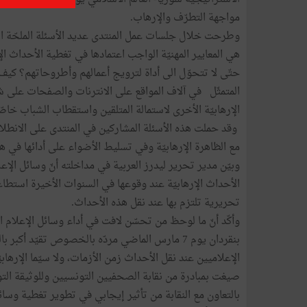
مواجهة التطرّف والإرهاب.
وطرحت خلال جلسات عمل المنتدى عديد الأسئلة الملحّة التي
هي المعايير المهنيّة الواجب اعتمادها في تغطية الأحداث ال
حتّى لا تتحوّل الى أداة لترويج أعمالهم وأطروحاتهم؟ كيف 
المتمثّل في آلاف المواقع على الانترنات والصفحات على 
الإرهابيّة الأخرى لاستمالة المتلقين واستقطاب الشباب خاصّ
وقد حملت هذه الأسئلة المشاركين في المنتدى على الانطلاق
مع الظاهرة الإرهابيّة وفي تسليط الأضواء على أدائها في
وبيّن مدير تحرير ليدرز العربية في مداخلته أنّ وسائل الإعل
الأحداث الإرهابيّة عند وقوعها في السنوات الأخيرة استط
تحريرية تلتزم بها عند نقل هذه الأحداث.
وأكّد أنّ ما لوحظ من تحسّن لافت في أداء وسائل الإعلام الت
بنقردان يوم 7 مارس الماضي مردّه بالخصوص تقيّد أك
الإعلاميين عند نقل الأحداث زمن الأزمات، ولا سيّما الإرهابي
صيغت بمبادرة من نقابة الصحفيين التونسيين وللوثيقة التوج
بالتعاون مع النقابة من تأثير إيجابي في تطوير تغطية وسائل 