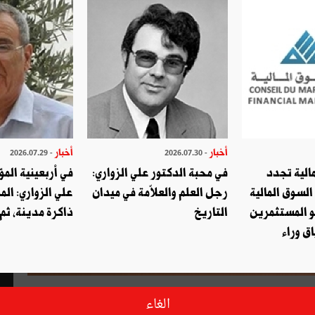
أخبار
أخبار
- 2026.07.29
- 2026.07.30
الية تجدد
في محبة الدكتور علي الزواري:
في أربعينية المؤ
السوق المالية
رجل العلم والعلاّمة في ميدان
علي الزواري: الم
و المستثمرين
التاريخ
ذاكرة مدينة، ثم
ق وراء
تناول المشاركون في المنتدى الذي نظمته مجموعة الرؤية
الغاء
 سوريا- العالم الاسلامي يومي 20 و21 أفريل الجاري بموسكو بالبحث والنقاش مساهمة وسائل الإعلام في