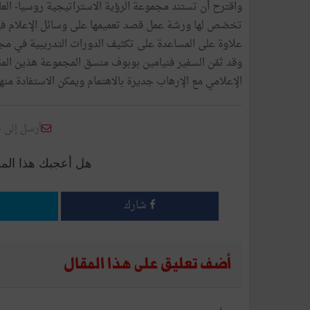
واقترح أن تستند مجموعة الرؤية الاستراتيجية روسيا- العا
تخصّص لها ورشة عمل قصد تعميمها على وسائل الإعلام في ا
علاوة على المساعدة على تكثيف الدورات التدريبية في م
وقد ثمّن السفير فنيامين بوبوف منسق المجموعة هذين المق
الإعلامي مع الإرهاب جديرة بالاهتمام ويمكن الاستفادة منها
أرسل إلى 
هل أعجبك هذا الم
شارك
أضف تعليق على هذا المقال