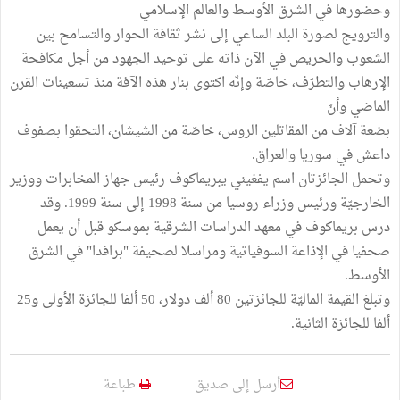
وحضورها في الشرق الأوسط والعالم الإسلامي
والترويج لصورة البلد الساعي إلى نشر ثقافة الحوار والتسامح بين
الشعوب والحريص في الآن ذاته على توحيد الجهود من أجل مكافحة
الإرهاب والتطرّف، خاصّة وإنّه اكتوى بنار هذه الآفة منذ تسعينات القرن
الماضي وأنّ
بضعة آلاف من المقاتلين الروس، خاصّة من الشيشان، التحقوا بصفوف
داعش في سوريا والعراق.
وتحمل الجائزتان اسم يفغيني يبريماكوف رئيس جهاز المخابرات ووزير
الخارجيّة ورئيس وزراء روسيا من سنة 1998 إلى سنة 1999. وقد
درس بريماكوف في معهد الدراسات الشرقية بموسكو قبل أن يعمل
صحفيا في الإذاعة السوفياتية ومراسلا لصحيفة "برافدا" في الشرق
الأوسط.
وتبلغ القيمة الماليّة للجائزتين 80 ألف دولار، 50 ألفا للجائزة الأولى و25
ألفا للجائزة الثانية.
أرسل إلى صديق
طباعة