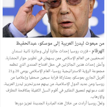
من مبعوث ليدرز العربية إلى موسكو، عبدالحفيظ
الهرقام -
قرّرت روسيا إحداث جائزة أولى وجائزة ثانية تسندان
لصحفيين من العالم الإسلامي ممن يسهمان في تطوير حوار الحضارة.
وأعلن إحداث هذين الجائزتين في حفل افتتاح المنتدى الذي تنظمه
مجموعة الرؤية الاستراتيجية روسيا- العام الإسلامي يومي 20 و21
أفريل الجاري بموسكو، بمشاركة قرابة سبعين صحفيا وإعلاميا من
روسيا ومن عديد الدول الإسلامية، من بينهم مديرتحرير ليدرز العربية،
تمّت دعوتهم لتعميق التفكير في أقوم السبل الكفيلة بمكافحة التطرّف
والإرهاب.
ولعلّ روسيا أرادت من خلال هذه المبادرة الجديدة تعزيز دورها