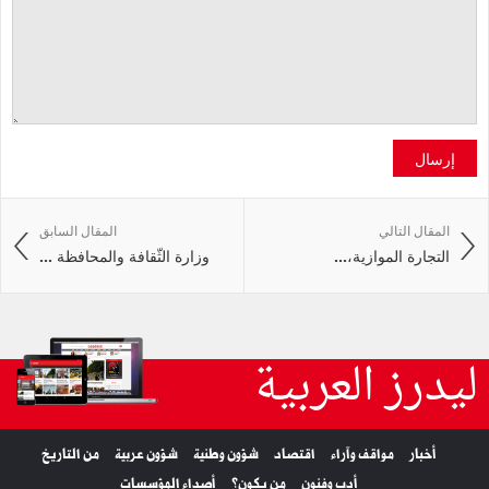
إرسال
المقال التالي
المقال السابق
التجارة‭ ‬الموازية،‭ ...
وزارة الثّقافة والمحافظة ...
ليدرز العربية
أخبار
مواقف وآراء
اقتصاد
شؤون وطنية
شؤون عربية
من التاريخ
أدب وفنون
من يكون؟
أصداء المؤسسات