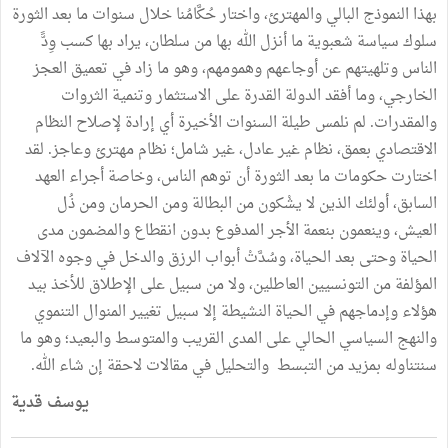
بهذا النموذج البالي والمهترئ، واختار حُكَّامُنا خلال سنوات ما بعد الثورة
سلوك سياسة شعبوية ما أنزل الله بها من سلطان، يراد بها كسب وِدًّ
الناس وتلهيتهم عن أوجاعهم وهمومهم، وهو ما زاد في تعميق العجز
الخارجي، وما أفقد الدولة القدرة على الاستثمار وتنمية الثروات
والمقدرات. لم نلمس طيلة السنوات الأخيرة أي إرادة لإصلاح النظام
الاقتصادي بعمق، نظام غير عادل، غير شامل؛ نظام مهترئ وعاجز. لقد
اختارت حكومات ما بعد الثورة أن توهم الناس، وخاصة أجراء العهد
السابق، أولئك الذين لا يشْكون من البطالة ومن الحرمان ومن ذُل
العيش، وينعمون بنعمة الأجر المدفوع بدون انقطاع والمضمون مدى
الحياة وحتى بعد الحياة، وسُدَّتْ أبواب الرزق والدخل في وجوه الآلاف
المؤلفة من التونسيين العاطلين، ولا من سبيل على الإطلاق للأخذ بيد
هؤلاء وإدماجهم في الحياة النشيطة إلا سبيل تغيير المنوال التنموي
والنهج السياسي الحالي على المدى القريب والمتوسط والبعيد؛ وهو ما
سنتناوله بمزيد من التبسط والتحليل في مقالات لاحقة إن شاء الله.
يوسف قدية