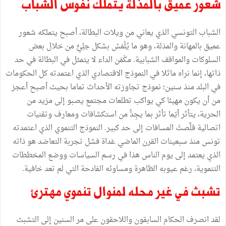
شعور عميق بالمذلة يتملك نفوس الشباب
الشباب التونسي الذي يعاني من ويلات البطالة، أصبح يتملكه شعور
عميق بالمهانة والمذلة، وهو ما يُلْمَسُ بشكل جلِيٍّ من خلال بعض
السلوكات والمواقف الشبابية. مكْمَن الداء لا يتمثل في البطالة في حد
ذاتها، إنما نراه ماثلا في النموذج الاقتصادي الذي اعتمدته كل الحكومات
في البلد منذ سنين؛ نموذج تجاوزته الأحداث تماما بحيث أصبح أعجز
من أن يكون مهيئا كي يواكب تطلعات مجتمع يصبو إلى مزيد من
الحرية، يتأثر أيّما تأثر بما يجِدُّ من استكشافات ومعارف وتقنيات
اتصالية قلَّصتْ المسافات إلى حد كبير. النموذج التنموي الذي اعتمدته
تونس منذ سبعينات القرن الماضي غداة فشل تجربة التعاضد هو ذاته
الذي يعتمد إلى يوم الناس هذا في رسم السياسات ووضع المخططات
التنموية، رغم عيوبه الظاهرة ومساوئه الفادحة التي لم تعد خافية.
تشبث في غير محله لمنوال تنموي مهترئ
لقد انصرف الحكام السابقون واللاحقون على مر السنين إلى التشبث