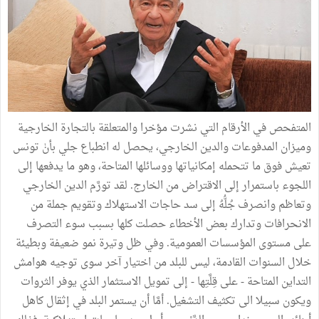
المتفحص في الأرقام التي نشرت مؤخرا والمتعلقة بالتجارة الخارجية
وميزان المدفوعات والدين الخارجي، يحصل له انطباع جلي بأنٰ تونس
تعيش فوق ما تتحمله إمكانياتها ووسائلها المتاحة، وهو ما يدفعها إلى
اللجوء باستمرار إلى الاقتراض من الخارج. لقد تورَّم الدين الخارجي
وتعاظم وانصرف جُلُّهُ إلى سد حاجات الاستهلاك وتقويم جملة من
الانحرافات وتدارك بعض الأخطاء حصلت كلها بسبب سوء التصرف
على مستوى المؤسسات العمومية. وفي ظل وتيرة نمو ضعيفة وبطيئة
خلال السنوات القادمة، ليس للبلد من اختيار آخر سوى توجيه هوامش
التداين المتاحة - على قِلَّتِها - إلى تمويل الاستثمار الذي يوفر الثروات
ويكون سبيلا الى تكثيف التشغيل. أمَّا أن يستمر البلد في إثقال كاهل