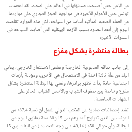
من الزمن حتى أصبحت صدقِيَّتُها في العالم على المحك. لقد اعتمدت
تونس حتى الأعوام الأخيرة في مواجهة العجز التجاري على مواردها
من العملة الصعبة المتأتية أساسا من السياحة. لكن هذه الموارد تقلصت
اليوم إلى أبعد الحدود بسبب الأزمة الهيكلية التي أصابت السياحة في
السنوات الأخيرة.
بطالة منتشرة بشكل مفزع
إلى جانب تفاقم المديونية الخارجية وتقلص الاستثمار الخارجي، يعاني
البلد من علّة ثالثة آخذة في الاستفحال هي الأخرى، ومؤذنة بأزمات
اجتماعية حادة بدأت تظهر بوادرها، ونعني بها البطالة المنتشرة بشكل
مفزع وخاصة بين صفوف الشباب وبالأخص الشباب الحائز على
الشهادات الجامعية.
تفيد إحصائيات صادرة عن المكتب الدولي للعمل أنّ نسبة 37,4٪‏ من
التونسيين الذين تتراوح أعمارهم بين 15 و30 سنة يعانون اليوم من
البطالة، وأن حوالي 50٪‏ ( 49,1٪‏ على وجه التحديد ) من البنات بين 15