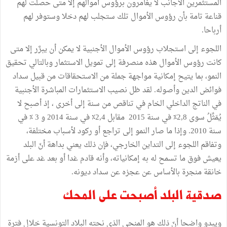
المستثمرين الأجانب لا يغامرون برؤوس أموالهم إلا متى حصلت لهم
قناعة تامة بأن رؤوس الأموال تلك ستجلب لهم دخلا وستوفر لهم
أرباحا.
اللجوء إلى استجلاب رؤوس الأموال الأجنبية لا يمكن أن يبرَّر إلا متى
كانت رؤوس الأموال هذه منصرفة إلى تمويل الاستثمار وبالتالي تحقيق
النمو، بما يتيح إمكانية مواجهة جملة من الاستحقاقات من قبيل سداد
فوائض الدين وأصوله. لقد ظل نصيب الاستثمارات المباشرة الأجنبية
في الناتج الداخلي الخام في تناقص من سنة إلى أخرى ، إذ أصبح لا
يُمَثِّلُ سوى 2,8٪‏ في سنة 2015 مقابل 2,4٪‏ في سنة 2014 و 3 ٪‏ في
سنة 2010. وإذا ما صار النمو إلى تراجع أو ركود لأسباب مختلفة،
وتفاقم اللجوء إلى التداين الخارجي، فإن ذلك يعني بداهة أنّ البلد
يعيش فوق ما تسمح له به إمكانياته، وأنه قادم غدا أو بعد غد على أزمة
خانقة منجرة بالأساس عن عجزه عن سداد ديونه.
صدقية البلد أصبحت على المحك
ويبدو واضحا أنّ ذلك هو المنحى الذي نحته البلاد التونسية خلال فترة