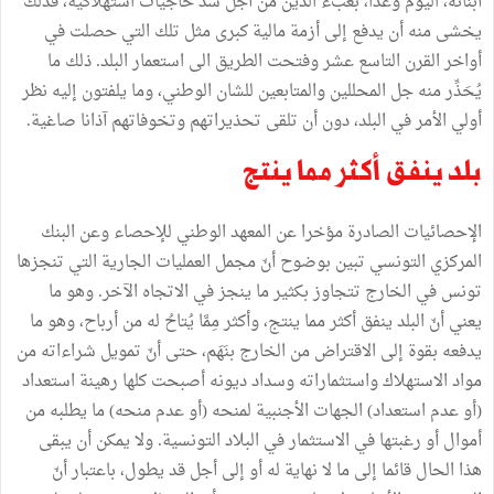
أبنائه، اليوم وغدا، بعبء الدَّيْن من أجل سد حاجيات استهلاكية، فذلك
يخشى منه أن يدفع إلى أزمة مالية كبرى مثل تلك التي حصلت في
أواخر القرن التاسع عشر وفتحت الطريق الى استعمار البلد. ذلك ما
يُحَذِّر منه جل المحللين والمتابعين للشان الوطني، وما يلفتون إليه نظر
أولي الأمر في البلد، دون أن تلقى تحذيراتهم وتخوفاتهم آذانا صاغية.
بلد ينفق أكثر مما ينتج
الإحصائيات الصادرة مؤخرا عن المعهد الوطني للإحصاء وعن البنك
المركزي التونسي تبين بوضوح أنّ مجمل العمليات الجارية التي تنجزها
تونس في الخارج تتجاوز بكثير ما ينجز في الاتجاه الآخر. وهو ما
يعني أنّ البلد ينفق أكثر مما ينتج، وأكثر مِمَّا يُتاحُ له من أرباح، وهو ما
يدفعه بقوة إلى الاقتراض من الخارج بنَهَم، حتى أنّ تمويل شراءاته من
مواد الاستهلاك واستثماراته وسداد ديونه أصبحت كلها رهينة استعداد
(أو عدم استعداد) الجهات الأجنبية لمنحه (أو عدم منحه) ما يطلبه من
أموال أو رغبتها في الاستثمار في البلاد التونسية. ولا يمكن أن يبقى
هذا الحال قائما إلى ما لا نهاية له أو إلى أجل قد يطول، باعتبار أنّ