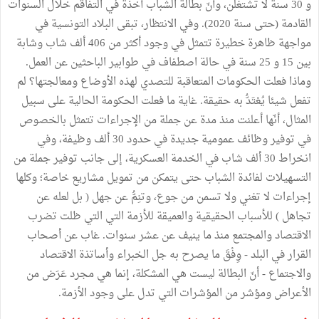
و 30 سنة لا تشتغلن، وأنّ بطالة الشباب آخذة في التفاقم خلال السنوات
القادمة (حتى سنة 2020). وفي الانتظار، تبقى البلاد التونسية في
مواجهة ظاهرة خطيرة تتمثل في وجود أكثر من 406 ألف شاب وشابة
بين 15 و 25 سنة في حالة اصطفاف في طوابير الباحثين عن العمل.
وماذا فعلت الحكومات المتعاقبة للتصدي لهذه الأوضاع ومعالجتها؟ لم
تفعل شيئا يُعْتَدُّ به حقيقة. غاية ما فعلت الحكومة الحالية على سبيل
المثال، أنّها أعلنت منذ مدة عن جملة من الإجراءات تتمثل بالخصوص
في توفير وظائف عمومية جديدة في حدود 30 ألف وظيفة، وفي
انخراط 30 ألف شاب في الخدمة العسكرية، إلى جانب توفير جملة من
التسهيلات لفائدة الشباب حتى يتمكن من تمويل مشاريع خاصة؛ وكلها
إجراءات لا تغني ولا تسمن من جوع، وتنِمُّ عن جهل ( بل لعله عن
تجاهل ) للأسباب الحقيقية والعميقة للأزمة التي التي ظلت تضرب
الاقتصاد والمجتمع منذ ما ينيف عن عشر سنوات. غاب عن أصحاب
القرار في البلد - وِفْقَ ما يصرح به جل الخبراء وأساتذة الاقتصاد
والاجتماع - أنّ البطالة ليست هي المشكلة، إنما هي مجرد عَرَض من
الأعراض ومؤشر من المؤشرات التي تدل على وجود الأزمة.