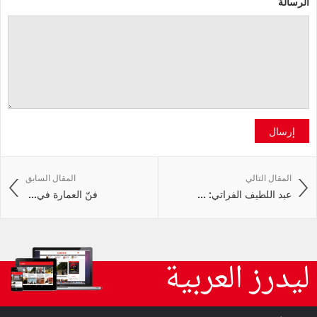
الرسالة
إرسال
المقال التالي
المقال السابق
عبد اللطيف الفراتي: ...
فنّ‭ ‬العمارة‭ ‬في‭ ...
ليدرز العربية