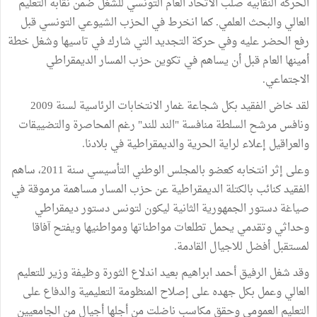
الحركة النقابية صلب الاتحاد العام التونسي للشغل ضمن نقابة التعليم
العالي والبحث العلمي. كما انخرط في الحزب الشيوعي التونسي قبل
رفع الحضر عليه وفي حركة التجديد التي شارك في تاسيها وشغل خطة
أمينها العام قبل أن يساهم في تكوين حزب المسار الديمقراطي
الاجتماعي.
لقد خاض الفقيد بكل شجاعة غمار الانتخابات الرئاسية لسنة 2009
ونافس مرشح السلطة منافسة "الند للند" رغم المحاصرة والتضييقات
والعراقيل إعلاء لراية الحرية والديمقراطية في بلادنا.
وعلى إثر انتخابه كعضو بالمجلس الوطني التأسيسي سنة 2011، ساهم
الفقيد كنائب بالكتلة الديمقراطية عن حزب المسار مساهمة مرموقة في
صياغة دستور الجمهورية الثانية ليكون لتونس دستور ديمقراطي
وحداثي وتقدمي يحمل تطلعات مواطناتها ومواطنيها ويفتح آفاقا
لمستقبل أفضل للاجيال القادمة.
وقد شغل الرفيق أحمد ابراهيم بعيد اندلاع الثورة وظيفة وزير للتعليم
العالي وعمل بكل جهده على إصلاح المنظومة التعليمية والدفاع على
التعليم العمومي وحقق مكاسب ناضلت من أجلها أجيال من الجامعيين