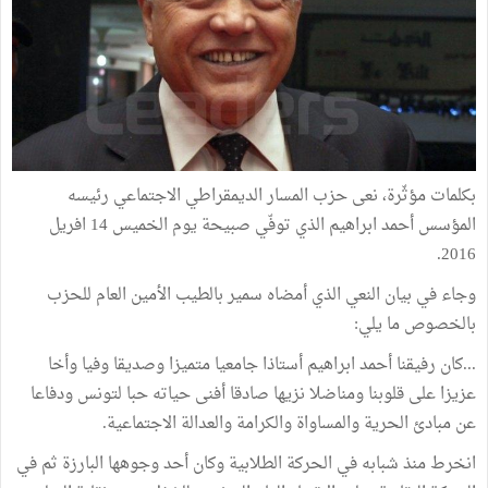
بكلمات مؤثّرة، نعى حزب المسار الديمقراطي الاجتماعي رئيسه
المؤسس أحمد ابراهيم الذي توفّي صبيحة يوم الخميس 14 افريل
2016.
وجاء في بيان النعي الذي أمضاه سمير بالطيب الأمين العام للحزب
بالخصوص ما يلي:
...كان رفيقنا أحمد ابراهيم أستاذا جامعيا متميزا وصديقا وفيا وأخا
عزيزا على قلوبنا ومناضلا نزيها صادقا أفنى حياته حبا لتونس ودفاعا
عن مبادئ الحرية والمساواة والكرامة والعدالة الاجتماعية.
انخرط منذ شبابه في الحركة الطلابية وكان أحد وجوهها البارزة ثم في