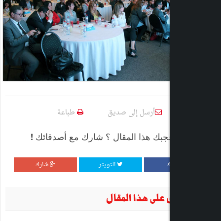
أرسل إلى صديق
طباعة
 هذا المقال ؟ شارك مع أصدقائك !
التويتر
شارك
ى هذا المقال