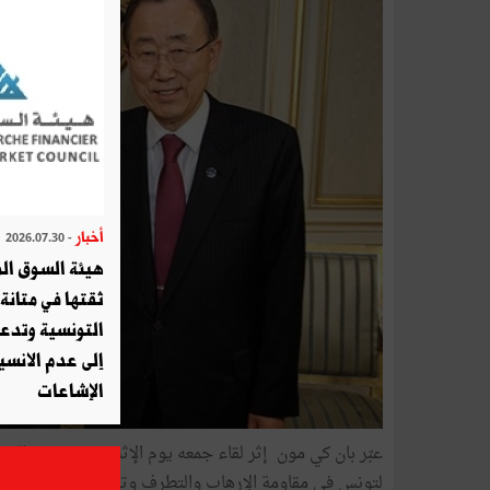
أخبار
- 2026.07.30
هيئة السوق الم
ثقتها في متانة 
التونسية وتدع
إلى عدم الانسيا
الإشاعات
عبّر بان كي مون إثر لقاء جمعه يوم الإثنين بقصر قرطاج 
لتونس في مقاومة الإرهاب والتطرف وتفهمها لانعكاس الأو