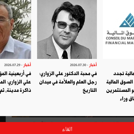
أخبار
أخبار
- 2026.07.29
- 2026.07.30
الية تجدد
في محبة الدكتور علي الزواري:
في أربعينية المؤ
السوق المالية
رجل العلم والعلاّمة في ميدان
علي الزواري: الم
و المستثمرين
التاريخ
ذاكرة مدينة، ثم
ق وراء
بالرئيس الباجي قايد السبسي عن معاضدة منظمة الأمم المتحدة
الغاء
ضاع في ليبيا على الوضع الأمني والاقتصادي في تونس، مبرزا