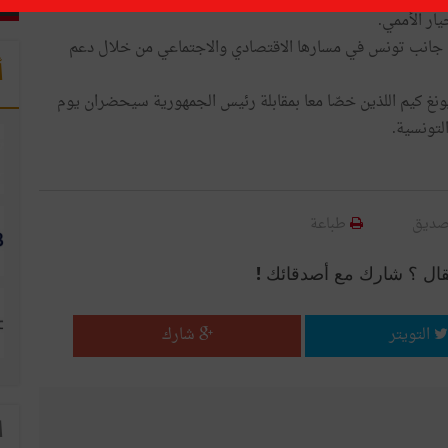
ار الأممي.
 إلى جانب تونس في مسارها الاقتصادي والاجتماعي من خلال دعم
أ
يونغ كيم اللذين خصّا معا بمقابلة رئيس الجمهورية سيحضران يوم
لتونسية.
صديق
طباعة
قال ؟ شارك مع أصدقائك !
التويتر
شارك
ا