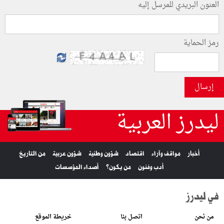
العنون البريدي للمرسل إليه
رمز الحماية
إرسال
ليدرز العربية
أخبار
مواقف وآراء
اقتصاد
شؤون وطنية
شؤون عربية
من التاريخ
أدب وفنون
من يكون؟
أصداء المؤسسات
في ليدرز
من نحن
اتصل بنا
خريطة الموقع