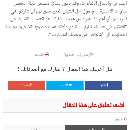
الميداني وانتقال الكفاءات، وقد تطور بشكل مستمر طيلة الخمس
سنوات الأخيـرة ... ويقول جل الشبان الذين سبق لهم أن شاركوا في
البرنامج أن أهم ما غنموه من هذه المشاركة هو اكتساب القدرة على
"التفكير في طريقة تبليغ رسائلهم وأفكارهم بالوضوح اللازم والنجاعــة
المطلوبـة الى أشخاص من مختلف المشارب ".
أرسل إلى صديق
طباعة
هل أعجبك هذا المقال ؟ شارك مع أصدقائك !
شارك
التويتر
شارك
أضف تعليق على هذا المقال
0
تعليق
اكتب تعليق
تعليق