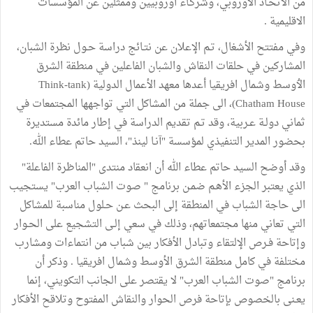
من الاتحـاد الأوروبي، وشركـاء أوروبيين وممثلين عن المؤسسات
الاقليمية .
وفي مفتتح الأشغال، تـم الإعلان عن نتـائج دراسة حـول نظرة الشبان،
المشاركين في حلقات النقاش والشبان الفاعلين في منطقة الشرق
الٲوسط وشمال افريقيا أعدها معهد الأعمال الدولية (Think-tank
Chatham House)، الى جملة من المشاكل التي تواجهها المجتمعات في
ثماني دولـة عـربية، وقد تـم تقديم الدراسة في إطار مائدة مستديرة
بحضور المدير التنفيذي لمؤسسة "آنـا لينذ"، السيد حاتم عطاء الله.
وقد أوضح السيد حاتم عطاء الله أن انعقاد منتدى "المناظرة الفاعلة"
الذي يعتبر الجزء الأهـم ضمـن برنامج " صوت الشباب العرب" يستجيب
الى حاجة الشباب في المنطقة إلى البحث عـن حـلول مناسبة للمشاكل
التي تعاني منها مجتمعاتهم، وذلك في سعي إلـى التشجيع على الحـوار
وإتاحة فـرص الإلتقاء وتبادل الأفكار بين شباب من انتماءات ومشارب
مختلفة في كامل منطقة الشرق الأوسط وشمال افريقيا . وذكر أن
برنامج "صوت الشباب العرب" لا يقتصر على الجانب التكويني، إنما
يعـنى بالخصوص بإتاحة فرص الحوار والنقاش المفتوح وتلاقح الأفكار