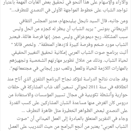
والآراء والإسهام على هذا النحو في تحقيق بعض الغايات المهمة باعتبار
تـواجد الشباب على خطوط المواجهة الأولى في التصدي للتطرف..."
ومن جانبه، قال السيد نايجل بيلينجهام، مدير المجلس الثقافي
البريطاني بتونس " يريد الشباب أن ينظر له كجزء من الحل وليس
سبب المشكلة، ربح ديموغرافي وليس عجز. إنها فرصة هائلة، فيعتبر
الشباب مورد ضخم وفرصة كبيرة لازدهار المنطقة". ولخص قائلا "
أثبت برنامج صوت الشباب العربي إمكانية تحقيق التغيير الحقيقي
لحياة الشباب. وذلك من خلال تطوير مهارتهم الشخصية وتجهيزهم
بالمهارات اللازمة للحياة وللعمل وللعب دور إيجابي في مجتمعاتهم".
وقد جاءت نتائج الدراسة لتؤكد نجـاح البرنامج التلفزي الذي أتاح منذ
انطلاقه في سنة 2011 لحوالي تسعين ألف شاب المشاركة في حلقات
حوارية وأنشطة تكوينية في مجال تسيير المؤسسات والاستفادة من
دروس كان الغرض منها مساعدة الشبان المشاركين على كسب القدرة
على التصدي لبعـض الظـواهر الخطيرة مثل ظاهرة التطرف ...
وجاء في التقرير المتعلق بالمبادرة إلى العمل الميداني أن "صوت
الشباب العربي" يعتبر من أنجع البرامج من حيث التدريب على العمــل