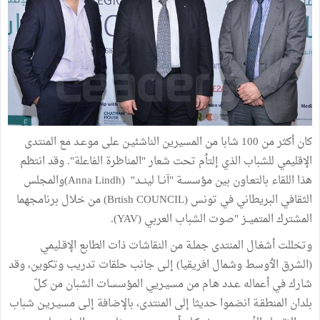
كان أكثر من 100 شابا من المسيرين الناشئيـن على موعـد مع المنتدى
الإقليمي للشباب الذي إلتٲم تحت شعار "المناظرة الفاعلة". وقد انتظم
هذا اللقاء بالتعـاون بين مؤسسـة "آنــا لينــد" (Anna Lindh)والمجلس
الثقافي البريطاني في تونس (Brtish COUNCIL) من خلال برنامجهما
المشترك المتميــز "صوت الشباب العربي (YAV).
وتخللت أشغـال المنتدى جملـة من النقاشات ذات الطابع الإقـليمي
(الشرق الٲوسط وشمال افريقيا) إلـى جانب حلقات تدريب وتكوين، وقد
شارك في أعماله عـدد هـام من مسيـريي المؤسسات الشبان من كـلّ
بلدان المنطقـة انضموا حديثا إلى المنتدى، بالإضافة إلـى مسيـريـن شباب