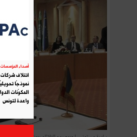
أصداء المؤسسات
06
ائتلاف شركات أ
نموذجًا تحويليً
المكوّنات الدوا
واعدة لتونس