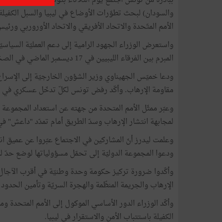
ببادرة
من
تونس
اجتمع
يوم
الثلاثاء
بتونس
وبرئاستها
وزرا
والسودان
)
لبحث
تطوّرات
الأوضاع
في
ليبيا
والسبل
الكفيلة
الأمم
المتّحدة
والاتحاد
الأفريقي
والاتحاد
الأوروربي
ورئيس
واستعرض
الوزراء
الجهود
الرامية
إلى
دعم
العمليّة
السياسيّ
المبرم
بين
الفرقاء
الليبيين
في
17
ديسمبر
الماضي
في
الصخ
ودعا
خميّس
الجهيناوي
وزير
الشؤون
الخارجيّة
إلى
الإسرا
مقاومة
الإرهاب
.
وأكّد
رفض
تونس
لكلّ
تدخّل
عسكري
في
وعبّر
ممثّل
الأمم
المتحدة
من
جهته
عن
استعداد
المجموعة
لمجابهة
انتشار
الإرهاب
وسدّ
الطريق
أمام
تمدّد
"
داعش
"
في
وعلمت
ليدرز
أنّ
المشاركين
في
الاجتماع
عبّروا
عن
عميق
ان
ودعوا
المجموعة
الدوليّة
إلى
تحمّل
مسؤولياتها
لوضع
حدّ
ل
وأكّدوا
ضرورة
تركيز
حكومة
وحدة
وطنيّة
في
أقرب
الآجال
الإرهاب
والجريمة
المنظّمة
والهجرة
السريّة
وتأمين
الحدود
وأكّد
الوزراء
الدور
الأساسي
الموكول
إلى
الأمم
المتحدة
وم
الكفيلة
باستتباب
الأمن
والاستقرار
في
ليبيا
.