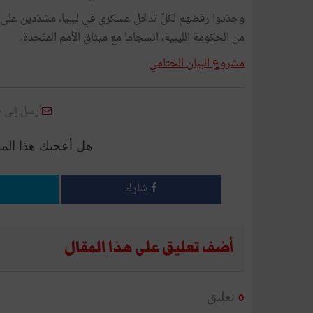
وجدّدوا
رفضهم
لكلّ
تدخّل
عسكري
في
ليبيا،
مشدّدين
على
من
الحكومة
الليبية،
انسجاما
مع
ميثاق
الأمم
المتّحدة
.
مشروع البيان الختامي
أرسل إلى 
هل أعجبك هذا الم
شارك
أضف تعليق على هذا المقال
تعليق
0