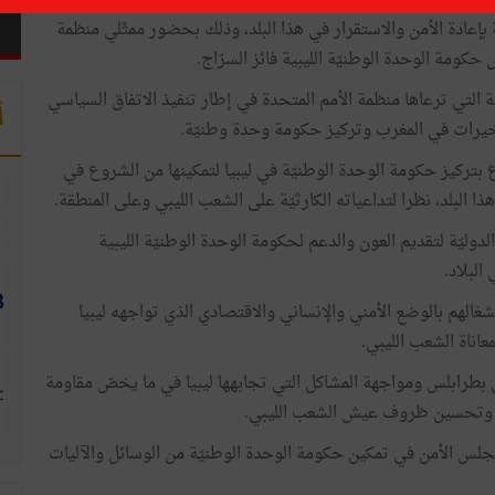
ء
خارجيّة
دول
جوار
ليبيا
(
تونس
والجزائر
ومصر
والتشاد
والنيجر
بإعادة
الأمن
والاستقرار
في
هذا
البلد،
وذلك
بحضور
ممثّلي
منظمة
حكومة
الوحدة
الوطنيّة
الليبية
فائز
السرّاج
.
ة
التي
ترعاها
منظمة
الأمم
المتحدة
في
إطار
تنفيذ
الاتفاق
السياسي
أ
يرات
في
المغرب
وتركيز
حكومة وحدة
وطنيّة
.
ع
بتركيز
حكومة
الوحدة
الوطنيّة
في
ليبيا
لتمكينها
من
الشروع
في
هذا
البلد،
نظرا
لتداعياته
الكارثيّة
على
الشعب
الليبي
وعلى
المنطقة
.
الدوليّة
لتقديم
العون
والدعم
لحكومة
الوحدة
الوطنيّة الليبية
البلاد
.
شغالهم
بالوضع
الأمني
والإنساني
والاقتصادي
الذي تواجهه
ليبيا
معاناة
الشعب
الليبي
.
بطرابلس
ومواجهة
المشاكل
التي
تجابهها
ليبيا
في
ما
يخصّ
مقاومة
وتحسين
ظروف
عيش
الشعب
الليبي
.
جلس
الأمن
في
تمكين
حكومة
الوحدة
الوطنيّة
من
الوسائل
والآليات