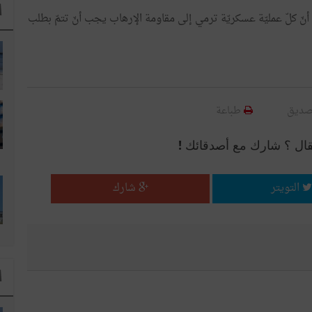
ا
أنّ
كلّ
عمليّة
عسكريّة
ترمي
إلى
مقاومة
الإرهاب
يجب أنّ
تتمّ
بطلب
صديق
طباعة
قال ؟ شارك مع أصدقائك !
التويتر
شارك
ا