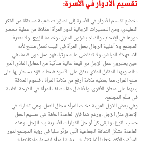
تقسيم الأدوار في الأسرة:
يخضع تقسيم الأدوار في الأسرة إلى تصوّرات شعبية مستقاة من الفكر
التقليدي، ومن التفسيرات الرّجالية لدور المرأة انطلاقا من عقلية تحصر
دورها في الإنجاب والقيام بشؤون المنزل، وخدمة الزوج. ولا يعترف
المجتمع ولا أغلبية الرجال بعمل المرأة في البيت كعمل منتج لأنه
للاستهلاك المباشر، ولا تتقاضى عليه مرتبا، فهو عمل دون قيمة، في
حين يعتبرون عمل الرّجل ذي قيمة عالية متأتّية من المقابل المادّي الّذي
يناله، وبهذا المقابل المادّي ينفق على الأسرة فيمتلك قوّة يسيطر بها على
صنع القرار، مما يعطيه مكانة أرفع من مكانة المرأة ، فتقوم العلاقة
بينهما على منطق الأقوى، والأفضل ممّا يصنّف المرأة في الدّرجة الثانية
في سلّم المجتمع.
وفي بعض الدّول العربية دخلت المرأة مجال العمل، وهي تشارك في
الإنفاق مثل الرّجل، ورغم هذا فإنّ القاعدة العامّة هي تقسيم العمل
حسب النّوع، وتبقى كلّ أو جلّ القرارات الأسرية بيد الرّجل، وهذه
القاعدة تشكّل الثقافة الجماعية الّتي تؤثّر سلبا في رؤية المجتمع لدور
المرأة، والأكثر خطرا أنّها تؤثّر في رؤية المرأة لنفسها، ولمكانتها في