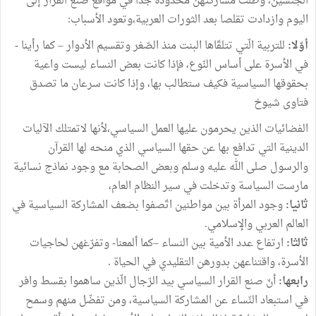
الجنسين، وظلّت مشاركتهنّ محدودة جدّا في مواقع صنع القرار إلى
اليوم وازدادت تقلصا بعد الثورات العربية،وتعود الأسباب:
أوّلا:
للتربية الّتي تتلقّاها البنت منذ الصّغر وتقسيم الأدوار – كما رأينا -
في الأسرة على أساس النّوع، فإذا كانت بعض النساء ليست واعية
بحقوقها السياسية فكيف ستطالب بها، وإذا كانت سرعان ما تصدق
فتاوى شيوخ
الفضائيات الذين يحرمون عليها العمل السياسي،لأنها لاتمتلك الآليات
الدينية التي تدافع بها عن حقها السياسي الذي منحه لها القرآن
والرسول صلى الله عليه وسلم وبعض الصحابة مع وجود نماذج نسائية
مارست السياسة وتدخلت في سير النظام العام،
ثانيا:
وجود المرأة بين مواطنين اتّصفوا بضعف المشاركة السياسية في
العالم العربي والإسلامي.
ثالثا:
ارتفاع عدد الأمية بين النساء –كما ألمعنا- وتفرّغهن لحاجيات
الأسرة، واقتناعهن بدورهن التقليدي في الحياة .
رابعها:
أنّ صنع القرار السياسي بيد الرّجال الّذين ساهموا بقسط وافر
في استبعاد النّساء عن المشاركة السياسية، ومن تفضّل منهم وسمح