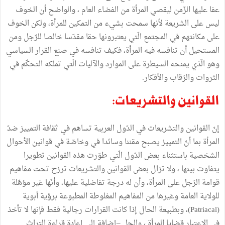
عفا عليها الزّمن ليقصي المرأة من الفضاء العام ، والواضح أن الخوف
ليس على الشريعة لأنها سمحت بشيء من التمكين للمرأة، ولكن الخوف
على مكانتهم في المجتمع الّتي يعتبرونها حقا مقدّسا خالصا للرّجل ومن
المستحيل أن تنافسه فيه المرأة، فكيف تنافسه في صنع القرار السياسي
وهو الّذي يمنحه السيطرة على الموارد والآليات الّتي تملكه التحكّم في
الثروات والرّقاب والأفكار.
القوانين والتشريعات:
إنّ القوانين والتشريعات في الدّول العربية تساهم في ثقافة التمييز ضدّ
المرأة بما أنّ التمييز يصبح مقننا وسائدا في وخاصّة في قوانين الأحوال
الشخصية باستثناء بعض الدّول الّتي طوّرت هذه القوانين تطويرا
يتفاوت بينها ، ولا تزال بعض القوانين والتشريعات ترزح تحت مفاهيم
قوامة الرّجل على المرأة، وأن له درجة تفاضلية عليها، وأنّها غير مؤهّلة
للولاية العامة وغيرها من المفاهيم المغلوطة المطبوعة برؤية أبوية
(Patriacal)، وبطبيعة الحال إذا كانت القرارات رجالية فقط فإنها لا تأخذ
في الاعتبار قضايا المرأة ، والحل –إضافة إلى إعادة قراءة التراث