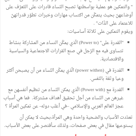
" والتمكين هو عملية بواسطتها تصبح النّساء قادرات على التّعرّف على
أوضاعهنّ بحيث يتمكّن من اكتساب مهارات وخبرات تطوّر قدراتهنّ
للاعتماد على الذّات" .
ويقوم التمكين على ثلاثة أساسيات:
"القدرة على" (Power to) الّذي يمكّن النساء من المشاركة بنشاط
تتساوى فيه مع الرّجل في صنع القرارات الاجتماعية والسياسية
والاقتصادية.
القدرة في (power withen) الّذي يمكّن النّساء من أن يصبحن أكثر
وعيا وثقة بالنّفس.
القدرة مع (Power with) الّذي يمكن النّساء من تنظيم أنفسهن مع
غيرهن من النّساء من أجل تحقيق أهداف مشتركة. فما هي أسباب
عجز العالم العربي والإسلامي –في أغلب دوله- عن تمكين المرأة ؟
تعدّدت الأسباب والضحية واحدة وهي المرأة،بحيث لا يمكن أن
يستوعبها مقال في بعض صفحات، ولذلك سأقتصر على بعض الأسباب.