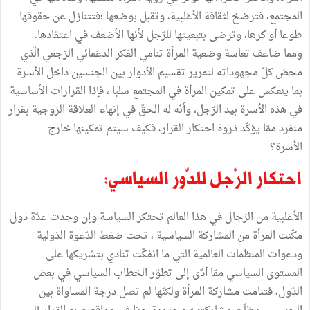
المجتمع، فترضخ لثقافة الأغلبية، وتقبل بوضعها ؛فتتنازل عن حقوقها
طوعا أو كرها، وترضى بتبعيتها للرّجل لأنها الأضعف في اعتقادها.
ومما ضاعف تعاسة وضعية المرأة تنامي الفكر الدغمائي الرّجعي الّذي
محض كلّ مجهوداته لتمرير تقسيم الأدوار بين الجنسين داخل الأسرة
بما ينعكس على تمكين المرأة في المجتمع سلبا ، فإذا القرارات الأساسية
في هذه الأسرة بيد الرّجل، وأنّه له الحقّ في إنهاء العلاقة الزوجية بقرار
منفرد ممّا يؤكّد ذروة احتكار القرار، فكيف سيتم تمكينها خارج
الأسرة؟
احتكار الرّجل للدّور السياسي:
الأغلبية من الرّجال في هذا العالم تحتكر السياسة وإن وجدت عدّة دول
مكّنت المرأة من المشاركة السياسية ، تحت ضغط الدّعوة الدّولية
ودعوات المنظمات العالمية التي ما انفكّت تنادي بتشريكها على
المستوى السياسي ممّا أدّى إلى تطوّر الخطاب السياسي في بعض
الدّول، فتنامت مشاركة المرأة ولكنّها لم تصل درجة المساواة بين