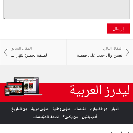
إرسال
المقال التالي
المقال السابق
تعيين وال جديد على قفصة
لطيفة لخضر: لنَقِي ...
ليدرز العربية
أخبار
مواقف وآراء
اقتصاد
شؤون وطنية
شؤون عربية
من التاريخ
أدب وفنون
من يكون؟
أصداء المؤسسات