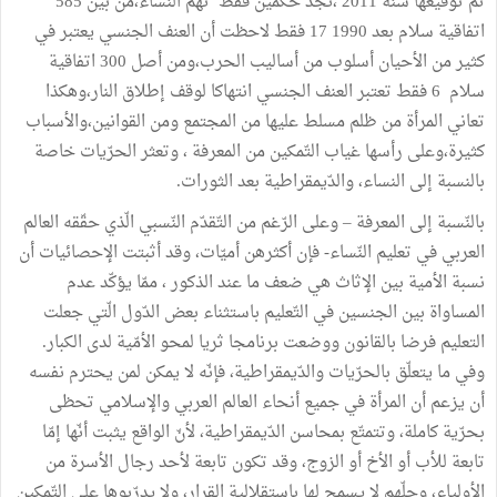
تمّ توقيعها سنة 2011 ،نجد حكمين فقط تهمّ النساء،من بين 585
اتفاقية سلام بعد 1990 17 فقط لاحظت أن العنف الجنسي يعتبر في
كثير من الأحيان أسلوب من أساليب الحرب،ومن أصل 300 اتفاقية
سلام 6 فقط تعتبر العنف الجنسي انتهاكا لوقف إطلاق النار،وهكذا
تعاني المرأة من ظلم مسلط عليها من المجتمع ومن القوانين،والأسباب
كثيرة،وعلى رأسها غياب التّمكين من المعرفة ، وتعثر الحرّيات خاصة
بالنسبة إلى النساء، والدّيمقراطية بعد الثورات.
بالنّسبة إلى المعرفة – وعلى الرّغم من التّقدّم النّسبي الّذي حقّقه العالم
العربي في تعليم النّساء- فإن أكثرهن أميّات، وقد أثبتت الإحصائيات أن
نسبة الأمية بين الإثاث هي ضعف ما عند الذكور ، ممّا يؤكّد عدم
المساواة بين الجنسين في التّعليم باستثناء بعض الدّول الّتي جعلت
التعليم فرضا بالقانون ووضعت برنامجا ثريا لمحو الأمّية لدى الكبار.
وفي ما يتعلّق بالحرّيات والدّيمقراطية، فإنّه لا يمكن لمن يحترم نفسه
أن يزعم أن المرأة في جميع أنحاء العالم العربي والإسلامي تحظى
بحرّية كاملة، وتتمتّع بمحاسن الدّيمقراطية، لأنّ الواقع يثبت أنّها إمّا
تابعة للأب أو الأخ أو الزوج، وقد تكون تابعة لأحد رجال الأسرة من
الأولياء، وجلّهم لا يسمح لها باستقلالية القرار، ولا يدرّبوها على التّمكين