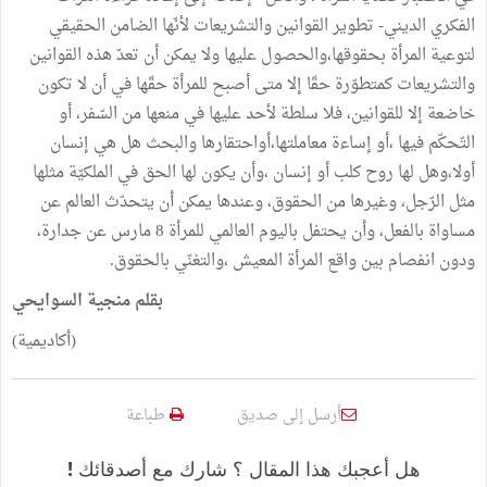
الفكري الديني- تطوير القوانين والتشريعات لأنّها الضامن الحقيقي
لتوعية المرأة بحقوقها،والحصول عليها ولا يمكن أن تعدّ هذه القوانين
والتشريعات كمتطوّرة حقّا إلا متى أصبح للمرأة حقّها في أن لا تكون
خاضعة إلا للقوانين، فلا سلطة لأحد عليها في منعها من السّفر، أو
التّحكّم فيها ،أو إساءة معاملتها،أواحتقارها والبحث هل هي إنسان
أولا،وهل لها روح كلب أو إنسان ،وأن يكون لها الحق في الملكيّة مثلها
مثل الرّجل، وغيرها من الحقوق، وعندها يمكن أن يتحدّث العالم عن
مساواة بالفعل، وأن يحتفل باليوم العالمي للمرأة 8 مارس عن جدارة،
ودون انفصام بين واقع المرأة المعيش ،والتغنّي بالحقوق.
بقلم منجية السوايحي
(أكاديمية)
أرسل إلى صديق
طباعة
هل أعجبك هذا المقال ؟ شارك مع أصدقائك !