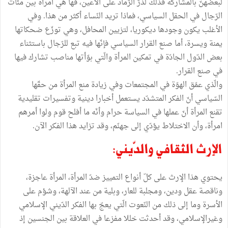
لبعضهنّ بالمشاركة فذلك لذرّ الرّماد على الأعين، فها هي امرأة بين مئات
الرّجال في الحقل السياسي، فماذا تريد النّساء أكثر من هذا. وفي
الأغلب يكون وجودها ديكوريا، لتزيين المحافل، وهي توزّع ضحكاتها
يمنة ويسرة، أما صنع القرار السياسي فإنّها فيه تبع للرّجال باستثناء
بعض الدّول الجادّة في تمكين المرأة والّتي بوّأتها مناصب تشارك فيها
في صنع القرار.
والّذي عمّق الهوّة في المجتمعات وفي زيادة منع المرأة من حقّها
السّياسي أنّ الفكر المتشدّد يستعمل أخبارا دينية وتفسيرات تقليدية
تقنع المرأة أنّ عملها في السياسة حرام وأنّه ما أفلح قوم ولوا أمرهم
امرأة، وأن الاختلاط يؤدّي إلى جهنّم، وقد تزايد هذا الفكر الآن.
الإرث الثقافي والدّيني:
يحتوي هذا الإرث على كلّ أنواع التمييز ضدّ المرأة، المرأة عاجزة،
وناقصة عقل ودين، ومجلبة للعار، وبلية من عند الآلهة، وشؤم على
الأسرة وما إلى ذلك من النّعوت الّتي يعجّ بها الفكر الدّيني الإسلامي
وغيرالإسلامي، وقد أحدثت خللا مفزعا في العلاقة بين الجنسين إذ