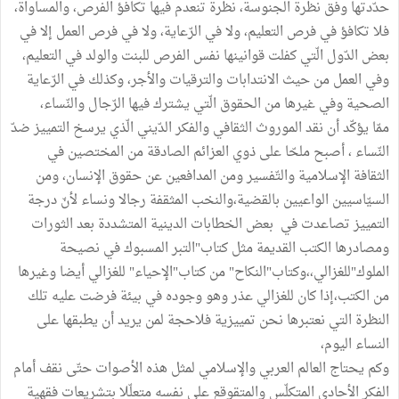
حدّدتها وفق نظرة الجنوسة، نظرة تنعدم فيها تكافؤ الفرص، والمساواة،
فلا تكافؤ في فرص التعليم، ولا في الرّعاية، ولا في فرص العمل إلا في
بعض الدّول الّتي كفلت قوانينها نفس الفرص للبنت والولد في التعليم،
وفي العمل من حيث الانتدابات والترقيات والأجر، وكذلك في الرّعاية
الصحية وفي غيرها من الحقوق الّتي يشترك فيها الرّجال والنّساء،
ممّا يؤكّد أن نقد الموروث الثقافي والفكر الدّيني الّذي يرسخ التمييز ضدّ
النّساء ، أصبح ملحّا على ذوي العزائم الصادقة من المختصين في
الثقافة الإسلامية والتّفسير ومن المدافعين عن حقوق الإنسان، ومن
السيّاسيين الواعيين بالقضية،والنخب المثقفة رجالا ونساء لأنّ درجة
التمييز تصاعدت في بعض الخطابات الدينية المتشددة بعد الثورات
ومصادرها الكتب القديمة مثل كتاب"التبر المسبوك في نصيحة
الملوك"للغزالي،،وكتاب"النكاح" من كتاب"الإحياء" للغزالي أيضا وغيرها
من الكتب،إذا كان للغزالي عذر وهو وجوده في بيئة فرضت عليه تلك
النظرة التي نعتبرها نحن تمييزية فلاحجة لمن يريد أن يطبقها على
النساء اليوم،
وكم يحتاج العالم العربي والإسلامي لمثل هذه الأصوات حتّى نقف أمام
الفكر الأحادي المتكلّس والمتقوقع على نفسه متعلّلا بتشريعات فقهية