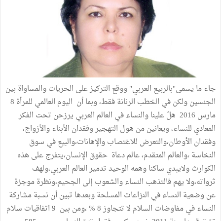
جاء ما يسمى"بالربيع العربي" ووقع التركيز على الحريات والمساواة بين
الجنسين ولكن في الخطب الرنانة فقط، وبما أن اليوم العالمي للمرأة 8
مارس 2016 هلّ علينا والنساء في العالم العربي يرزحن تحت الفكر
المعادي للنساء، ويعانين من هول التهجير وفقدان الأبناء والأزواج،
وفقدان الأوطان،والتعرض للاغتصاب والإهانات،والبيع في سوق
النخاسة ،والعالم المتقدم، عالم دعاة حقوق الإنسان،يتفرج على هذه
الكوارث ولايبدي ساكنا وهمه الوحيد تدمير العالم العربي،ولهف
ثرواته،ولا يهم فالتذهب النساء والشعوب إلى الجحيم،ونظرة موجزة
عن وضعية النساء في النزاعات المسلحة وبعدها تبين أن نسبة مشاركة
النساء في مفاوضات السلام لا تتجاوز 8 % ،ومن بين 9 اتفاقيات سلام