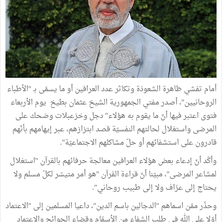
أمام تفشي ظاهرة الشعوذة وتكاثر عدد العرافين أو ما يسمّى بـ "الأطباء
الروحانيين"، أصدر مفتي الجمهورية الشيخ عثمان بطيخ يوم الأربعاء
فتوى اعتبر فيها أنّ ما يقوم به هؤلاء" دجل وخزعبلات وضحك على
المرضى واستغلال لحالتهم النفسيّة قصد ابتزازهم، عبر إيهامهم بأنّهم
قادرون على استشفائهم أو حلّ مشاكلهم الاجتماعيّة".
وأكّد أنّ إدعاء بعض هؤلاء العرافين معالجة حرفائهم بالقرآن "استغلال
لمشاعر المرضى"، مبيّنا أنّ قراءة القرآن "هو أمر متيسّر لكلّ مسلم ولا
يحتاج إلى عرّاف ولا إلى طبيب روحاني".
وحذّر ممّن اسماهم "الدجالين باسم الدين"، داعيا المسلمين إلى "الاعتماد
أوّلا على الله في طلب الشفاء من الأسقام وقضاء الحوائج والاعتماد