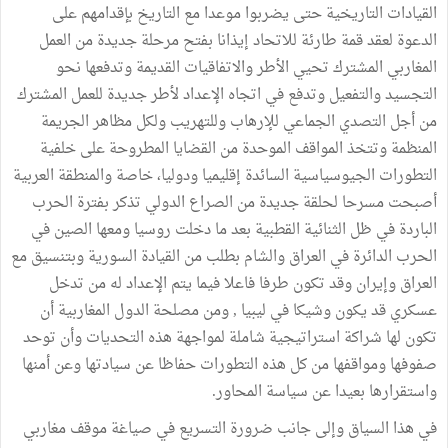
القيادات التاريخية حتى يضربوا موعدا مع التاريخ بإقدامهم على
الدعوة لعقد قمة طارئة للاتحاد إيذانا بفتح مرحلة جديدة من العمل
المغاربي المشترك تحيي الأطر والاتفاقيات القديمة وتدفعها نحو
التجسيد والتفعيل وتدفع في اتجاه الإعداد لأطر جديدة للعمل المشترك
من أجل التصدي الجماعي للإرهاب وللتهريب ولكل مظاهر الجريمة
المنظمة وتتخذ المواقف الموحدة من القضايا المطروحة على خلفية
التطورات الجيوسياسية السائدة إقليميا ودوليا، خاصة والمنطقة العربية
أصبحت مسرحا لحلقة جديدة من الصراع الدولي تذكر بفترة الحرب
الباردة في ظل الثنائية القطبية بعد ما دخلت روسيا ومعها الصين في
الحرب الدائرة في العراق والشام بطلب من القيادة السورية وبتنسيق مع
العراق وإيران وقد تكون طرفا فاعلا فيما يتم الإعداد له من تدخل
عسكري قد يكون وشيكا في ليبيا , ومن مصلحة الدول المغاربية أن
تكون لها شراكة استراتيجية شاملة لمواجهة هذه التحديات وأن توحد
صفوفها ومواقفها من كل هذه التطورات حفاظا عن سيادتها وعن أمنها
واستقرارها بعيدا عن سياسة المحاور.
في هذا السياق وإلى جانب ضرورة التسريع في صياغة موقف مغاربي