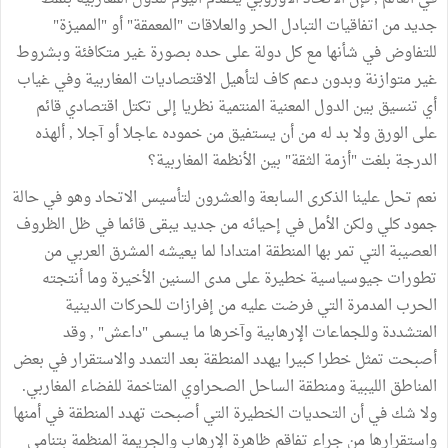
جديد من اتفاقيات التبادل الحر والعلاقات "المعمقة" أو "المميزة"
للتفاوض في شأنها مع كل دولة على حده بصورة غير متكافئة وبشروط
غير متوازنة وبدون دعم كاف لتأهيل الاقتصاديات المغاربية وفي غياب
أي تنسيق بين الدول المعنية المنتمية نظريا إلى تكتل اقتصادي قائم
على الورق ولا بد له من أن يستفيق من خموده عاجلا أو آجلا , ألهذه
الدرجة بلغت "أزمة الثقة" بين الأنظمة المغاربية؟
نعم تحل علينا الذكرى السابعة والعشرون لتأسيس الاتحاد وهو في حالة
جمود كلي ولكن الأمل في إحيائه من جديد يبقى قائما في ظل الظروف
العصيبة التي تمر بها المنطقة امتدادا لما يعيشه المشرق العربي من
تطورات جيوسياسية خطيرة على مدى السنين الأخيرة وما أنتجته
الحرب المدمرة التي فرضت عليه من إفرازات للحركات الدينية
المتشددة وللجماعات الإرهابية وآخرها ما يسمى "داعش" , وقد
أصبحت تمثل خطرا كبيرا يهدد المنطقة بعد التمدد والاستقرار في بعض
المناطق الليبية ومنطقة الساحل الصحراوي المتاخمة للفضاء المغاربي.
ولا شك في أن التحديات الخطيرة التي أصبحت تهدد المنطقة في أمنها
واستقرارها من جراء تفاقم ظاهرة الإرهاب والجريمة المنظمة بتنامي