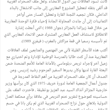
كانت تسود العلاقات بين الدول الأعضاء .ولعل ملف الصحراء الغربية
قد ألقى بثقله لتعطيل المشروع المغاربي إلى جانب الانشغال بالبناء
الداخلي، فكان تجميد اللجنة القارة وتعطيل المسار حتى أواخر
الثمانينات إلى أن جاءت المحاولة الجادة لإحياء فكرة الوحدة المغاربية
من خلال قمة زيرالدا بالجزائر (جوان 1988 ) التي أعطت إشارة
الانطلاق لاستئناف العمل المغاربي المشترك ضمن الاتحاد المغاربي الذي
تم تأسيسه رسميا في قمة مراكش بالمغرب ( فيفري 1989).
أكتب هذه الأسطر القليلة لأني من المهتمين والمتابعين لملف العلاقات
المغاربية منذ أن كنت طالبا بالمدرسة الوطنية للإدارة وتم اختياري مع
زميل آخر لإجراء تربص دبلوماسي بالأمانة العامة للأمم المتحدة ضمن
البعثة القارة لديها وكان يديرها السفير المرحوم رشيد إدريس. ومن
الصدف أن كان ملف الصحراء الغربية من أهم النقاط المدرجة في
جدول أعمال الجمعية العامة لدورة خريف 1975 الذي كان يرأسها وزير
خارجية الجزائر آنذاك السيد عبد العزيز بوتفليقة , فاخترت الملف على
حساسيته كموضوع لتقرير ختم التربص في علاقة برأي محكمة العدل
الدولية بلاهاي حول نزاع الصحراء الغربية الذي لم يكن باتا في حسم