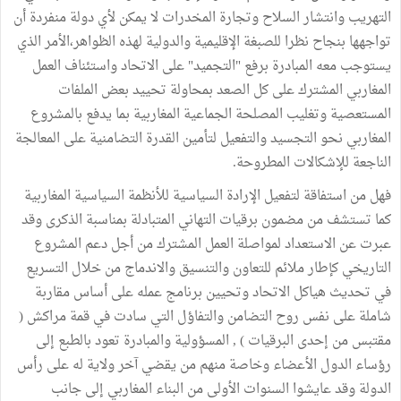
التهريب وانتشار السلاح وتجارة المخدرات لا يمكن لأي دولة منفردة أن
تواجهها بنجاح نظرا للصبغة الإقليمية والدولية لهذه الظواهر،الأمر الذي
يستوجب معه المبادرة برفع "التجميد" على الاتحاد واستئناف العمل
المغاربي المشترك على كل الصعد بمحاولة تحييد بعض الملفات
المستعصية وتغليب المصلحة الجماعية المغاربية بما يدفع بالمشروع
المغاربي نحو التجسيد والتفعيل لتأمين القدرة التضامنية على المعالجة
الناجعة للإشكالات المطروحة.
فهل من استفاقة لتفعيل الإرادة السياسية للأنظمة السياسية المغاربية
كما تستشف من مضمون برقيات التهاني المتبادلة بمناسبة الذكرى وقد
عبرت عن الاستعداد لمواصلة العمل المشترك من أجل دعم المشروع
التاريخي كإطار ملائم للتعاون والتنسيق والاندماج من خلال التسريع
في تحديث هياكل الاتحاد وتحيين برنامج عمله على أساس مقاربة
شاملة على نفس روح التضامن والتفاؤل التي سادت في قمة مراكش (
مقتبس من إحدى البرقيات ) , المسؤولية والمبادرة تعود بالطبع إلى
رؤساء الدول الأعضاء وخاصة منهم من يقضي آخر ولاية له على رأس
الدولة وقد عايشوا السنوات الأولى من البناء المغاربي إلى جانب