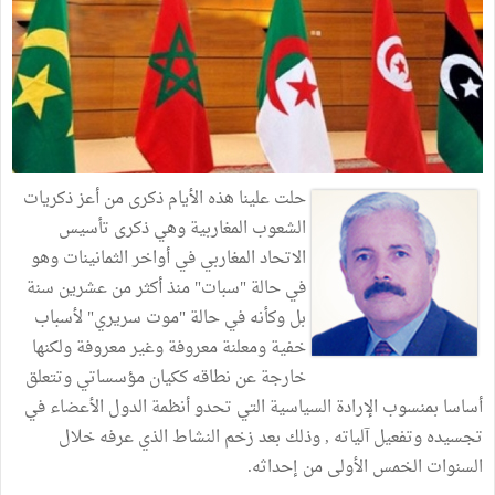
حلت علينا هذه الأيام ذكرى من أعز ذكريات
الشعوب المغاربية وهي ذكرى تأسيس
الاتحاد المغاربي في أواخر الثمانينات وهو
في حالة "سبات" منذ أكثر من عشرين سنة
بل وكأنه في حالة "موت سريري" لأسباب
خفية ومعلنة معروفة وغير معروفة ولكنها
خارجة عن نطاقه ككيان مؤسساتي وتتعلق
أساسا بمنسوب الإرادة السياسية التي تحدو أنظمة الدول الأعضاء في
تجسيده وتفعيل آلياته , وذلك بعد زخم النشاط الذي عرفه خلال
السنوات الخمس الأولى من إحداثه.