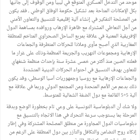
موحد من التدخل العسكري المتوقع في ليبيا ومن الوقوف إلى جانبها
بكل الإمكانات المتاحة بعد تشكيل حكومة الوفاق الوطني , فقد يكون
من المصلحة التفكير في إنشاء آلية إقليمية للتنسيق والتعاون الأمني
من أجل التعاطي المشترك مع ظاهرة الإرهاب وروافده بمساهمة الدول
الإفريقية المعنية في علاقة بمربع الساحل الصحراوي المتاخم للمنطقة
المغاربية الذي أصبح مأوى وملاذا للحركات المتطرفة والجماعات
الإرهابية ومجموعات التهريب والجريمة المنظمة،وذلك على غرار ما
فعلته الصين منذ أكثر من خمس عشرة سنة بإحداث منظمة شنغهاي
للتعاون بهدف التنسيق في احتواء الحركات الدينية المتشددة
والجماعات الإرهابية مع روسيا وجمهوريات آسيا الوسطى، وقد يكون
ذلك بدعم من الأمم المتحدة ومن المجتمع الدولي وربما في علاقة مع
آلية 5+5 القائمة مع دول الضفة الشمالية للمتوسط.
ولا شك أن الدبلوماسية التونسية على وعي تام بخطورة الوضع وبدقة
المرحلة بما يستوجب سرعة التحرك في هذا الاتجاه بالتنسيق مع
دبلوماسيات الدول المجاورة من منطلق المصلحة المشتركة وفي إطار
إذكاء روح التضامن والتكافل والتآزر بين دول المنطقة على الرغم من