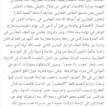
الخلاف , وواصلت الاهتمام بملف العلاقات المغاربية أثناء مسيرتي
المهنية بوزارة الاقتصاد الوطني من خلال تكليفي بملفات التعاون
الدولي ومن ضمنها التعاون المغاربي بمتابعة أنشطة اللجنة القارة
للتعاون المغاربي ثم أنشطة الاتحاد المغاربي في سنواته الأولى في
المجال الاقتصادي والتجاري قبل أن أدعى إلى مهام دبلوماسية خارج
الوطن في نهاية سنة 1994, ومن ذكريات تعاملي مع الملف المغاربي في
تلك الفترة مشاركتي في رحلة بحرية مغاربية بعد أشهر من قمة مراكش
ببادرة من جلالة الملك الراحل الحسن الثاني طيب الله ثراه الذي سخر
باخرة ملكية لتأمين الرحلة من وإلى طانجا وصولا إلى كل العواصم
المغاربية. وضمت الرحلة ممثلين عن الدول الخمسة الأعضاء في الاتحاد
تحت شعار "مغرب بلا حدود" وبدون الاستظهار بجوازات السفر في
المواني التي مرت بها الرحلة , وفي ندوة فكرية حول آفاق التعاون
المغاربي في ظل المولود الجديد ساهمت بمداخلة قصيرة ناديت فيها
بإعداد دراسة لتقييم كلفة "اللامغرب" من الناحية الاقتصادية فنال
المقترح ترحيب الحاضرين وتم تبنيه ضمن توصيات الندوة , وفي
طرابلس عبر العقيد معمر القذافي رحمه الله عند استقباله لوفد من
المشاركين في الرحلة ( وكنت ضمنه ) عن حسرته لعدم صدور تلك