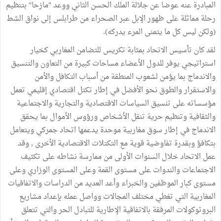
المبادرة عنه عوضا عن جلالة الملك الحسن الثاني ووعد "مازحا" بتنظيم
رحلة مماثلة على ظهور الإبل عبر الصحراء من طرابلس إلى نواق الشط
(ولكن ليس كل ما يتمنى المرء يدركه).
لقد كان تأسيس الاتحاد بمثابة تكريس للتضامن المغاربي كخيار
استراتيجي يوفر للدول الأعضاء مساحات كبيرة من التعاون والتنسيق
والاندماج بما يؤمن لشعوب المنطقة من أسباب التكافل والأمن
والاستقرار والطوق نحو الأفضل في إطار تكتل اقتصادي إقليمي تعمل
مؤسساته على تنسيق السياسات الاقتصادية والتجارية والاجتماعية
والثقافية وتنظيم حرية تنقل الأشخاص ورؤوس الأموال بما يحقق
الاندماج في إطار سوق مغاربية موحدة يدعمها اتحاد جمركي ويتعامل
بتكافؤ وبقدرة تفاوضية قوية مع التكتلات الاقتصادية الأخرى , وقد
عمل الاتحاد خلال السنوات الأولى من ممارسة نشاطه على تكثيف
الاجتماعات والندوات على مستوى القمة وعلى المستوى الوزاري وعلى
مستوى كبار الموظفين والخبراء وأعد العديد من الدراسات والاتفاقيات
المغاربية التي تغطي مختلف المجالات وواصل عمله بإعداد مشاريع
البروتوكولات المرفقة بالاتفاقية الإطارية للتبادل الحر والتي تتعلق