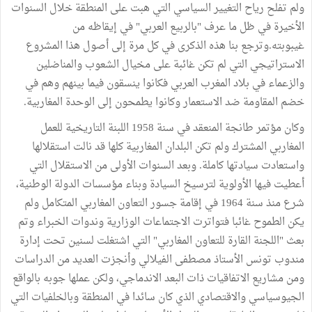
ولم تفلح رياح التغيير السياسي التي هبت على المنطقة خلال السنوات
الأخيرة في ظل ما عرف "بالربيع العربي" في إيقاظه من
غيبوبته.وترجع بنا هذه الذكرى في كل مرة إلى أصول هذا المشروع
الاستراتيجي التي لم تكن غائبة على مخيال الشعوب والمناضلين
والزعماء في بلاد المغرب العربي فكانوا ينسقون فيما بينهم وهم في
خضم المقاومة ضد الاستعمار وكانوا يطمحون إلى الوحدة المغاربية.
وكان مؤتمر طانجة المنعقد في سنة 1958 اللبنة التاريخية للعمل
المغاربي المشترك ولم تكن البلدان المغاربية كلها قد نالت استقلالها
واستعادت سيادتها كاملة. وبعد السنوات الأولى من الاستقلال التي
أعطيت فيها الأولوية لترسيخ السيادة وبناء مؤسسات الدولة الوطنية،
شرع منذ سنة 1964 في إقامة جسور التعاون المغاربي المتكامل ولم
يكن الطموح غائبا فتواترت الاجتماعات الوزارية وندوات الخبراء وتم
بعث "اللجنة القارة للتعاون المغاربي" التي اشتغلت لسنين تحت إدارة
مندوب تونس الأستاذ مصطفى الفيلالي وأنجزت العديد من الدراسات
ومن مشاريع الاتفاقيات ذات البعد الاندماجي، ولكن عملها جوبه بالواقع
الجيوسياسي والاقتصادي الذي كان سائدا في المنطقة وبالخلفيات التي