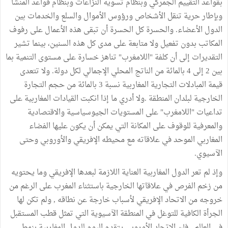
بقواعد التقييم الجمركي وبنظام تسوية النزاعات وبنظام قواعد المنشأ
وبإطار حرية تنقل الأشخاص ورؤوس الأموال والسلع والخدمات بين
الدول الأعضاء. والحسرة كل الحسرة أن تبقى هذه الأعمال على رفوف
المكاتب بدون تفعيل ولا متابعة على مدى كل هذه السنين، بينما تشير
التقديرات إلى أن كلفة "اللامغرب" تناهز خسارة على مستوى التنمية بما
بين 2 إلى 4 بالمائة من الناتج المحلي الإجمالي لكل دولة. ولا تتعدى
قيمة المبادلات التجارية المغاربية نسبة 3 بالمائة من حجم التجارة
الخارجية لبلدان المنطقة .ولا أدري ما إذا انكبت القيادات المغاربية على
تداعيات "اللامغرب" على المستويات الجيوسياسية والاقتصادية
والمعرفية للوقوف على المكانة التي يمكن أن يكون عليها الفضاء
المغاربي الموحد في علاقاته مع محيطه الإفريقي والأوروبي وحتى
الآسيوي.
وإذ لم تعر الدول المغاربية العناية اللازمة لبعدها الإفريقي وما يحتويه
من زخم الفرص في علاقاتها الخارجية باستثناء المغرب على الرغم من
خروجه من الاتحاد الإفريقي لأسباب خارجة عن نطاقه , ولم تكن لها
الجرأة الكافية للتوغل في المنطقة الآسيوية التي تمثل قطب المستقبل
في العالم , فإن الاتحاد الأوروبي يتقدم اليوم للدول المغاربية بنمط