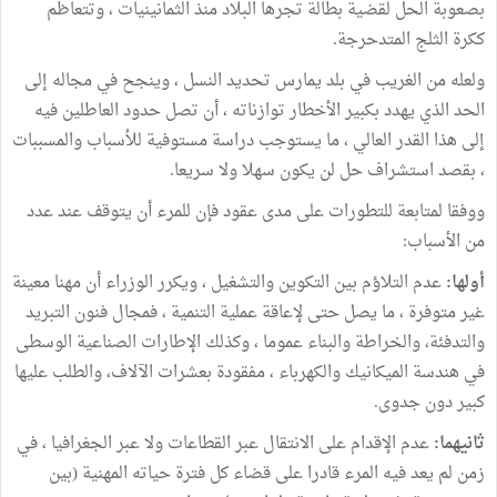
بصعوبة الحل لقضية بطالة تجرها البلاد منذ الثمانينيات ، وتتعاظم
ككرة الثلج المتدحرجة
.
ولعله من الغريب في بلد يمارس تحديد النسل ، وينجح في مجاله إلى
الحد الذي يهدد بكبير الأخطار توازناته ، أن تصل حدود العاطلين فيه
إلى هذا القدر العالي ، ما يستوجب دراسة مستوفية للأسباب والمسببات
، بقصد استشراف حل لن يكون سهلا ولا سريعا
.
ووفقا لمتابعة للتطورات على مدى عقود فإن للمرء أن يتوقف عند عدد
من الأسباب
:
أولها:
عدم التلاؤم بين التكوين والتشغيل ، ويكرر الوزراء أن مهنا معينة
غير متوفرة ، ما يصل حتى لإعاقة عملية التنمية ، فمجال فنون التبريد
والتدفئة، والخراطة والبناء عموما ، وكذلك الإطارات الصناعية الوسطى
في هندسة الميكانيك والكهرباء ، مفقودة بعشرات الآلاف، والطلب عليها
كبير دون جدوى
.
ثانيهما:
عدم الإقدام على الانتقال عبر القطاعات ولا عبر الجغرافيا ، في
زمن لم يعد فيه المرء قادرا على قضاء كل فترة حياته المهنية (بين