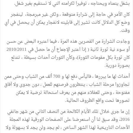
بشغل يتمناه ويحتاجه ، توفيرا لكرامته التي لا تستقيم بغير شغل
.
كان الأمر في حاجة إلى شرارة متوقعة ، ولكن غير مبرمجة،
لينفجر
وضع كل الدلائل كانت تشير إلى قابليته لانفجار يمكن أن يحصل في أي
وقت
.
وجاءت الشرارة من القصرين هذه المرة ، فيما اعتبره البعض عن حسن
أو سوء نية ثورة ثانية ( إذا اعتبر الإجماع أن ما حصل في 2010/2011
كان ثورة بكل مقومات الثورة)، وكأن الثورات أحداث بسيطة ، تندلع
بصورة دورية
.
أحداث لها ما يبررها ، فاليأس دفع لها و 700 ألف من الشباب وحتى ممن
تجاوزوا مرحلة الشباب ، ينتظرون فرصتهم للعمل ، دون جدوى ولا آفاق
مفتوحة ، وحتى للعقلاء منهم من يعرف استحالة ترضية لا يمكن
تصورها تحت واقع الظروف الحالية
.
إن ما جرى خلال تلك الأيام الكالحة من النصف الثاني من شهر جانفي
2016
، وقد سبق لنا أن استعرضنا على الصفحات الورقية لهذه المجلة
الأحداث التاريخية لهذا الشهر الساخن ، لم يجد ولن يجد لا بسهولة ولا