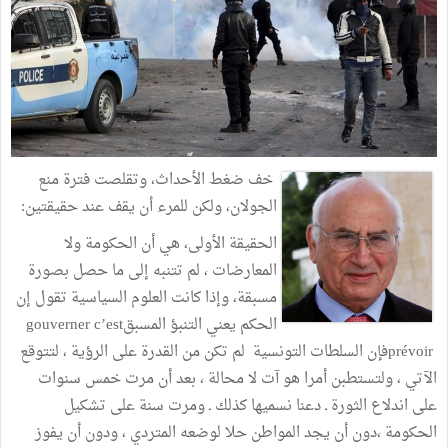
خف ضغط الأحداث، وتقلصت فترة منع
الجولان، ولكن للمرء أن يقف عند حقيقتين
:
الحقيقة الأولى، هي أن الحكومة ولا
المعارضات ، لم تتنبه إلى ما حصل بصورة
مسبقة، وإذا كانت العلوم السياسية تقول إن
الحكم يعني التنبؤ المسبق
gouverner c’est
prévoir
فإن السلطات التونسية
لم تكن من القدرة على الرؤية ، لتتوقع
الآتي ، ولتستطبن أمرا هو آت لا محالة ، بعد أن مرت خمس سنوات
على اندلاع الثورة ـ دعنا نسميها كذلك ـ ومرت سنة على تشكيل
الحكومة ،دون أن يجد المواطن حلا لوضعه المتردي ، ودون أن يفوز