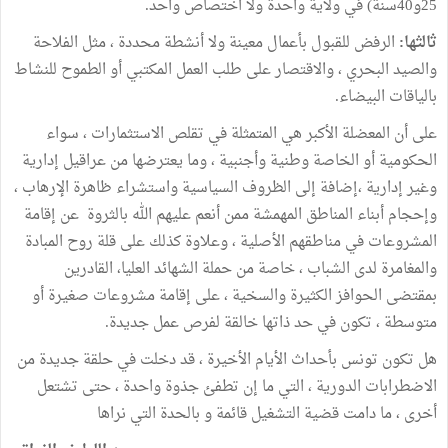
25و40
سنة) في ولاية واحدة ولا اختصاص واحد
.
ثالثها:
الرفض للقبول بأعمال معينة ولا أنشطة محددة ، مثل الفلاحة
والصيد البحري ، والاقتصار على طلب العمل المكتبي أو الطموح للنشاط
بالياقات البيضاء
.
على أن المعضلة الأكبر هي المتمثلة في تقلص الاستثمارات ، سواء
الحكومية أو الخاصة وطنية وأجنبية ، وما يعترضها من عراقيل إدارية
وغير إدارية ،إضافة إلى الظروف السياسية واستشراء ظاهرة الإرهاب ،
وإحجام أبناء المناطق المهمشة ممن أنعم عليهم الله بالثروة
عن إقامة
المشروعات في مناطقهم الأصلية ، وعلاوة كذلك على قلة روح المبادة
والمغامرة لدى الشباب ، خاصة من حملة الشهائد العليا، القادرين
بمقتضى الحوافز الكثيرة والسخية ، على إقامة مشروعات صغيرة أو
متوسطة ، تكون في حد ذاتها خالقة لفرص عمل جديدة
.
هل تكون تونس بأحداث الأيام الأخيرة ، قد دخلت في حلقة جديدة من
الاضطرابات الدورية ، التي ما إن تطفئ جذوة واحدة ، حتى تشتعل
أخرى ، ما دامت قضية التشغيل قائمة و بالحدة التي نراها