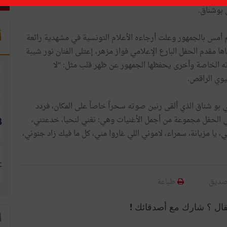
ي بوشناق.
أ
كثر من 3 آلاف شخص، ازدحم أمس بالجمهور وعلت أرجاءه الأعلام التونسية في مشهدية رائعة
ا مقدم الحفل البارع الإعلامي فواز مزهر، إعتلى الفنان نور شيبة
ياته الخاصة وأخرى يحفظها الجمهور عن ظهر قلب مثل: "لا
يوي الراقص.
طفي بو شناق الذي ألقى رنين صوته سحراً خاصاً على المكان، فردد
 الحفل مجموعة من أجمل الأغنيات وهي: نغني لنحيا، خدعتني،
، يا مزيانة، سمراء، لاموني اللي غاروا مني، كل ما فيك زاد جنوني،
صديق
طباعة
قال ؟ شارك مع أصدقائك !
ا