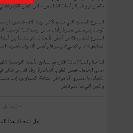
بالفنان نور شيبة وأصالة الغناء من خلال الفنان الكبير لطف
المسرح الضخم، الذي يتسع لأ
توّجت بموسيقى مميزة وأداء خاص. وبعد كلمة ترحيبية ألقاه
المسرح ليقدّم باقة من أجمل الأغنيات، تنوّعت ما بين أغن
تضايقونه"، "واكدللي"، وغيرها وأشعل الأجواء بأسلوبه الح
أما ختام الليلة الثالثة فكان مع عملاق الأغنية التونسية ل
صدى الإصغاء همس القلوب الحاضرة. وقد قدّم بو شناق في
تكتيك، يا صغيري، أنا مواطن، نسّاية، الحلفاوين، إنت شمسي
والعين اللي ما تشوفكش.
أرسل إلى 
هل أعجبك هذا الم