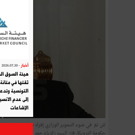
أخبار
- 2026.07.30
هيئة السوق الم
ثقتها في متانة 
التونسية وتدع
إلى عدم الانسيا
الإشاعات
لئن تمّ في ضوء التحوير الوزاري إفراد قطاع المناجم والط
حكومة الترويكا، فإنّ السيد زكرياء حمد ثبّت وزيرا للصناعة.