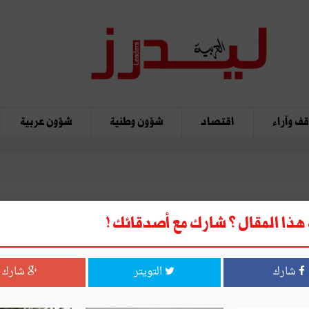
ف وآراء
اقتصاد
شؤون وطنية
شؤون عربية
ذا المقال ؟ شارك مع أصدقائك !
يرا للصناعة
شارك
التويتر
شارك