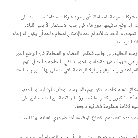
بعث شركات مهنية للمحاماة لأن وجود شركات منظمة سيساعد على
إذا وقع تنظيمها، دور هام في جلب الاستثمار الأجنبي للبلاد
جاوزه الأحداث لأنه لم يعد بالإمكان لمحام واحد أن يكون له إلمام
د التونسية.
ته الحالية.إلى جانب قطاعي القضاء و المحاماة فإن الوضع الذي
ن في ظروف غير مقبولة و بأجور لا تفي بالحاجة و الحال أنهم
لمواطنين و حقوقهم و لولا الوطنية التي يتحلى بها أغلبهم لضاعت
خلق شعبة خاصة بتكوينهم بالمدرسة الوطنية للإدارة أو بالمعهد
له أهمية كبرى و كثيرا ما تجد رؤساء الكتبة من المتحصلين على
سية لإقامة منظومة قضائية ناجعة.
 وعدم تنظيرهم بقطاع الوظيفة أمر ضروري للعناية بهذا السلك
داخل أروقة المحاكم فإننا نشير إلى أن سلك الخبراء أصبح يحتاج