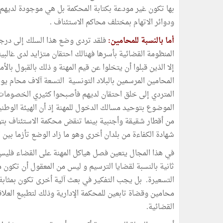
بها تكون غير مودعة بكتابة المحكمة بل هي موجودة لديهم 
ودوائر الاتهام بمختلف محاكم الاستئناف .
أما بالنسبة للمحامين:
فلقد تردى وضع هذا السلك إلى درجة
المنظومة القضائية بأسرها فهنالك احتقان متزايد لدى غالبي
إلا الذين قبلوا أن يتخلوا عن قيم المهنة و ذلك بالقبول بالأ
المتردي إلى خلق احتقان لديهم فأصبحوا كثيري الخصومات 
الموضوع بتوحيد مسالك الدخول للمهنة إذ أن الهيئة الوطن
من أقطار شقيقة وأجنبية بينما تنقض محكمة الاستئناف ب
شهادة الكفاءة من بلدان أخرى وهو ما زاد الوضع تأزما بين ا
في هذا المجال يتعين فصل هياكل المهنة على القضاء فلي
ثانية بالنسبة لقضايا الترسيم و ليس من المعقول أن تكون 
التسعيرة. بل يجب التفكير في بعث آلية أخرى تكون بمثابة 
محامين وقضاة تابعين للمحكمة الإدارية وذلك لتطبيع العلا
القضائية.