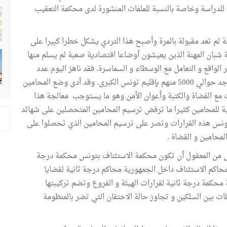
للدراسة وخاصة بالنسبة للملفات المنشورة لدى محكمة التعقيب
 لم تعد مقبولة بالمرة وأصبح هذا التردي يشكل خطرا كبيرا على
ة شبان المهنة الذين يعيشون أوضاعا اقتصادية صعبة لم يسلم منها
مر الواقع و التعامل مع الوسطاء و السماسرة. فقد ناهز اليوم عدد
المحامين المرسمين بالبلاد التونسية التسعة آلاف محام يوجد حوالي 5000 منهم بإقليم تونس الكبرى. وقد أدى وضع المحامين
مع القضاة والكتبة وأعوان الأمن وهو ما يستوجب معالجة هذا
ية للمحامين كثيرا ما ترفض ترسيم المحامين المتحصلين على شهائد
تونس هذه القرارات وتصر على ترسيم المحامين الذي تحصلوا على
لمحامين و القضاة .
س من المعقول أن تكون محكمة الاستئناف بتونس محكمة درجة
محاكم الاستئناف داخل الجمهورية محاكم درجة ثانية لقضايا
محكمة درجة ثانية لقرارات الهيئة و الفروع وتضم تركيبتها
قات بين السلكين و تجاوز حالة الاحتقان التي تضر بالمنظومة