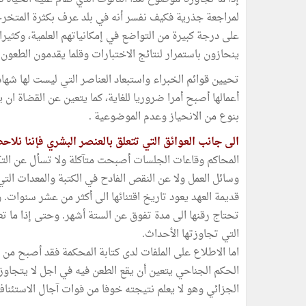
لمراجعة جذرية فكيف نفسر أنه في بلد عرف بكثرة المتخرج
على درجة كبيرة من التواضع في إمكانياتهم العلمية، وكثير
ينحازون باستمرار لنتائج الاختبارات وقلما يقدمون الطعون ا
تحيين قوائم الخبراء واستبعاد العناصر التي ليست لها شه
أعمالها أصبح أمرا ضروريا للغاية، كما يتعين عن القضاة ان 
بنوع من الانحياز وعدم الموضوعية .
الى جانب العوائق التي تتعلق بالعنصر البشري فإننا نلاحظ
المحاكم وقاعات الجلسات أصبحت متآكلة ولا تسأل عن التك
وسائل العمل ولا عن النقص الفادح في الكتبة والمعدات ال
قديمة العهد يعود تاريخ اقتنائها الى أكثر من عشر سنوات
تحتاج رقنها الى مدة تفوق عن الستة أشهر. وحتى إذا ما تط
التي تجاوزتها الأحداث.
اما الاطلاع على الملفات لدى كتابة المحكمة فقد أصبح من 
الحكم الجناحي يتعين أن يقع الطعن فيه في اجل لا يتجاوز
الجزائي وهو لا يعلم نتيجته خوفا من فوات آجال الاستئنا