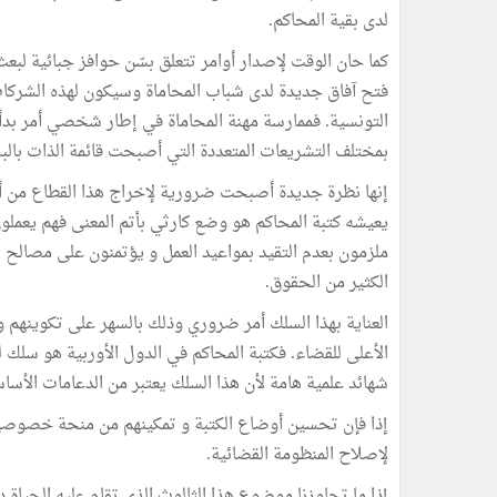
لدى بقية المحاكم.
كما حان الوقت لإصدار أوامر تتعلق بسّن حوافز جبائية ل
فتح آفاق جديدة لدى شباب المحاماة وسيكون لهذه الشركات، 
التونسية. فممارسة مهنة المحاماة في إطار شخصي أمر بدأ تت
بمختلف التشريعات المتعددة التي أصبحت قائمة الذات بالبلا
إنها نظرة جديدة أصبحت ضرورية لإخراج هذا القطاع من أزم
يعيشه كتبة المحاكم هو وضع كارثي بأتم المعنى فهم يعملو
ملزمون بعدم التقيد بمواعيد العمل و يؤتمنون على مصالح ا
الكثير من الحقوق.
العناية بهذا السلك أمر ضروري وذلك بالسهر على تكوينهم و
الأعلى للقضاء. فكتبة المحاكم في الدول الأوربية هو سلك 
شهائد علمية هامة لأن هذا السلك يعتبر من الدعامات الأسا
إذا فإن تحسين أوضاع الكتبة و تمكينهم من منحة خصوصية
لإصلاح المنظومة القضائية.
إذا ما تجاوزنا موضوع هذا الثالوث الذي تقام عليه الحياة 