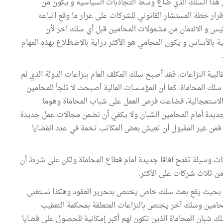
 هذا السلك الذي ضاع وسط التجاذبات السياسية و يكون من
ار خطة المستشار القانوني للشركات على غرار ما وقع اتباعه
يس و الائتمان من مشمولات المحامين قبل أي سلك آخر لأن
بالأساس و يكون المحامي هو الأكثر دراية بالاضطلاع بهذه المهام
ية النزاعات. فقد أصبح سلك المكلف العام بنزاعات الدولة الذي لم
ك المحاماة. كما أن المؤسسات المالية أصبحت لا تلجأ للمحامين
ا الاستعجالية، فضاعت فرص العمل على شباب المحاماة وهوما
جديدة أمام المحامين الشبان ولا يكفي أن نضمن مجالات عمل جديدة
ن. فمن غير المقبول أن تعيش بعض المكاتب تخمة في عدد القضايا
ت وسيلة تفتح آفاقا جديدة أمام قطاع المحاماة ولكن على شرط أن
من ثلاث شركات على الأكثر.
مين بحيث يقع بعث سلك خاص يختص بتحرير العقود وهكذا نستغنى
حامين وسلك آخر يختص بالنزاعات المتعلقة بمحكمة التعقيب
لك شبان المحاماة الذين تكون لهم أكبر إمكانية للحصول على قضايا