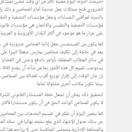
أصبحت الدولة اليوم معنية أكثر من أي وقت مضى بمشاغل
الضروري فتح مجالات عمل جديدة أمام المحامين و ذلك بإقر
بالنسبة لمراقبي الحسابات وجعل مؤسسات التصفية و التفل
مؤسسات التصفية والتفليس والائتمان هي مؤسسات قانونية 
على غرار ما هو موجود في أكثر البلدان الأوروبية و العربية.
كما يكون من المستحسن جعل إنابة المحامي ضرورية في غالب
يعد في حاجة إلى تكليف محامين يمارس ضغطا كبيرا على سل
في سائر المطالب المتعلقة بأوامر بالدفع وحتى في القضاي
يستوجب تقييم كل هذه الأمور بما من شأنه أن يفتح آفاقا 
بل حان الوقت إلى إقرار توزيع أقرب للعدالة بين المحامي
بينما تكون مكاتب أخرى مشلولة تماما.
لتحقيق ذلك يمكن أن تجعل خطة المستشار القانوني للشركا
لا يكون للمحامي الواحد الحق في أن يكون مستشارا لأكثر 
كما يتعين اليوم أن نفكر في تقسيم الخدمات بين المحا
عن سلك عدول الإشهاد الذي يقع دمجه نهائيا في سلك الم
والمحكمة الإدارية ومجلس المنافسة حتى لا يزاحم هذا الس