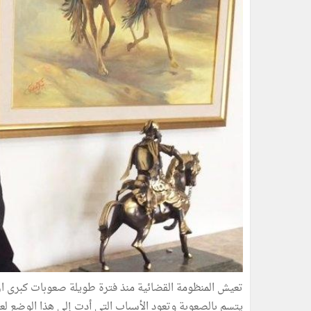
تعيش المنظومة القضائية منذ فترة طويلة صعوبات كبرى ازد
يتسم بالصعوبة وتعود الأسباب التي أدت إلى هذا الوضع لع