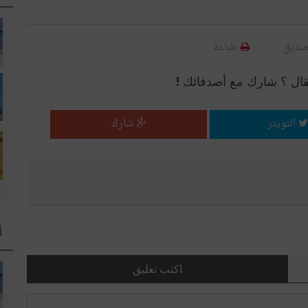
صديق
طباعة
قال ؟ شارك مع أصدقائك !
التويتر
شارك
ا
اكتب تعليق