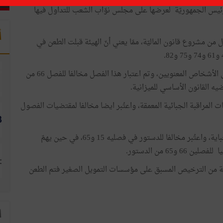
رئيس الجمهوريّة لعرضها على مجلس نوّاب الشعب للتداول فيها
أ
ول من مشروع قانون الماليّة، ممّا يعني أنّ الهيئة قبلت الطعن في
ويتعلّق الفصل 46 بسحب ترخيص فتح مكاتب الصرف على الأشخاص المعنويين، وتم اعتبار هذا الفصل مخالفا للفصل 66 من
يه القانون الأساسي للميزانية.
ار عمليات المراقبة الجبائية المعمقة، واعتُبر ايضا مخالفا لمقتضيات الفصول
ويتعلّق الفصل 60 بدعم المصالحة بين المطالب بالأداء والجباية، واعتُبر مخالفا للدستور في فصليه 15 و65، في حين يهمّ
 العقارية من الترخيص المسبق على مؤسسات التمويل الصغير فتم الطعن
ا