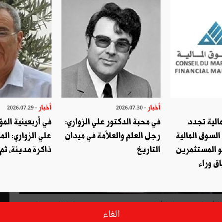
أخبار
أخبار
- 2026.07.29
- 2026.07.30
الية تجدد
في محبة الدكتور علي الزواري:
في أربعينية المؤ
السوق المالية
رجل العلم والعلاّمة في ميدان
علي الزواري: الم
و المستثمرين
التاريخ
ذاكرة مدينة، ثم
ق وراء
م الأربعاء في، قرار الأول من نوعه في تونس، بقبول الطعن شكلا
الغاء
وفي الأصل بعدم دستوريّة خمسة فصول من مشروع قانون الماليّة لسنة 2016 وهي الفصول 46 و59 و60 و64 و85 . كما قضت