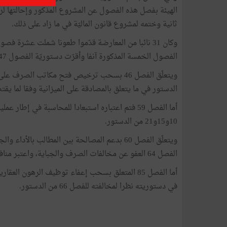
الهيئة بفصل هذه الفصول عن المشروع المذكور وإحالتها ل
ثانية وختمه لمشروع قانون الماليّة في ما زاد على ذلك.
وكان 31 نائبا من المعارضة قدّموا طعونا شملت عشرة فص
الفصول الخمسة المذكورة آنفا وأقرّت دستوريّة الفصول 47 و61 و74 و75 و82.
الدستور في ما يتعلق بالمصادقة على الميزانية وفقا لما يقتض
أما الفصل 59 فتم اعتباره استبعادا للمحاسبة في إط
10و15و21 من الدستور.
الفصل 64 العفو عن مخالفات الصرف والجباية، واعتبر منافيا للفصلين 66 و65 من الدستور.
أما الفصل 85 المتعلق بسحب إعفاء توظيف الرهون
في دستوريته نظرا لمخالفته للفصل 66 من الدستور.