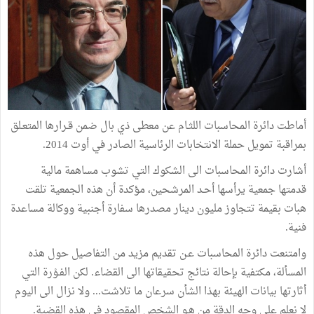
أماطت دائرة المحاسبات اللثـام عن معطى ذي بال ضمن قـرارها المتعـلق
بمراقبة تمويل حملة الانتخابات الرئاسية الصادر في أوت 2014.
أشارت دائرة المحاسبات الى الشكوك التي تشوب مساهمة مالية
قدمتها جمعية يرأسها أحـد المرشحين، مؤكدة أن هذه الجمعية تلقت
هبات بقيمة تتجاوز مليون دينار مصدرها سفارة أجنبية ووكالة مساعدة
فنية.
وامتنعت دائرة المحاسبات عـن تقديم مزيد من التفاصيل حول هذه
المسألة، مكتفية بإحالة نتائج تحقيقاتها الى القضاء. لكن الفـوْرة التي
أثارتها بيانات الهيئة بهذا الشأن سرعان ما تلاشت... ولا نزال الى اليوم
لا نعلم على وجه الدقة من هـو الشخص المقصود في هذه القضية.