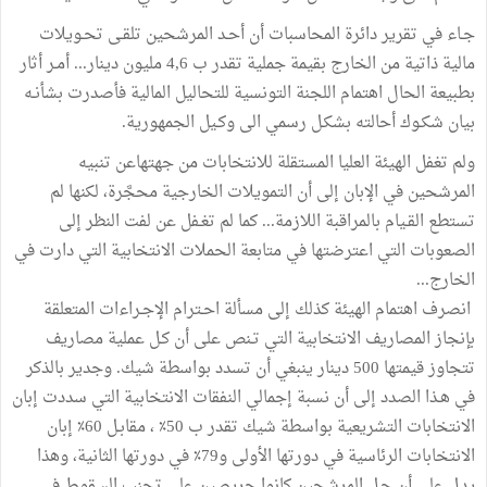
جـاء في تقرير دائرة المحاسبات أن أحـد المرشحين تلقـى تحـويلات
مالية ذاتية من الخارج بقيمة جملية تقدر ب 4,6 مليون دينار... أمـر أثار
بطبيعة الحال اهتمام اللجنة التونسية للتحاليل المالية فأصدرت بشأنـه
بيان شكـوك أحالته بشكـل رسمي الى وكـيل الجمهورية.
ولم تغفل الهيئة العليا المستقلة للانتخابات من جهتهاعن تنبيه
المرشحين في الإبان إلى أن التمويلات الخارجية محجَّرة، لكنها لم
تستطع القـيام بالمراقبة اللازمة... كما لم تغـفل عن لفت النظر إلى
الصعوبات التي اعترضتها في متابعة الحملات الانتخابية التي دارت في
الخارج...
انصرف اهتمام الهيئة كذلك إلى مسألة احـترام الإجـراءات المتعلقة
بإنجاز المصاريف الانتخابية التي تـنص على أن كـل عملية مصاريف
تتجاوز قيمتها 500 دينار ينبغي أن تسدد بواسطة شيك. وجدير بالذكر
في هـذا الصدد إلى أن نسبة إجمالي النفقات الانتخابية التي سددت إبان
الانتخابات التشريعية بواسطة شيك تقدر ب 50٪ ، مقابـل 60٪ إبان
الانتخابات الرئاسية في دورتها الأولى و79٪ في دورتها الثانية، وهذا
يدل على أن جـل المرشحين كانوا حريصين على تجنب السقوط في