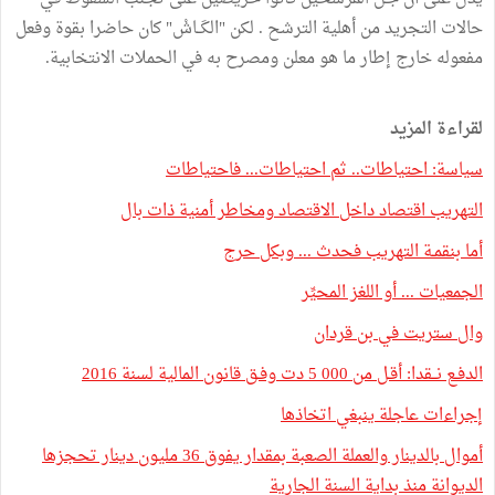
حالات التجريد من أهلية الترشح . لكن "الكَــاشْ" كان حاضرا بقوة وفعل
مفعوله خارج إطار ما هو معلن ومصرح به في الحملات الانتخابية.
لقراءة المزيد
سياسة: احتياطات.. ثم احتياطات... فاحتياطات
التهريب اقتصاد داخل الاقتصاد ومخاطر أمنية ذات بال
أما بنقمـة التهريب فحدث ... وبكل حرج
الجمعيات ... أو اللغز المحيِّر
وال ستريت في بن قردان
الدفـع نــقدا: أقـل من 000 5 دت وفـق قانون المالية لسنة 2016
إجراءات عاجلة ينبغي اتخاذها
أموال بالدينار والعملة الصعبة بمقدار يفوق 36 مليون دينار تحجزها
الديوانة منذ بداية السنة الجارية