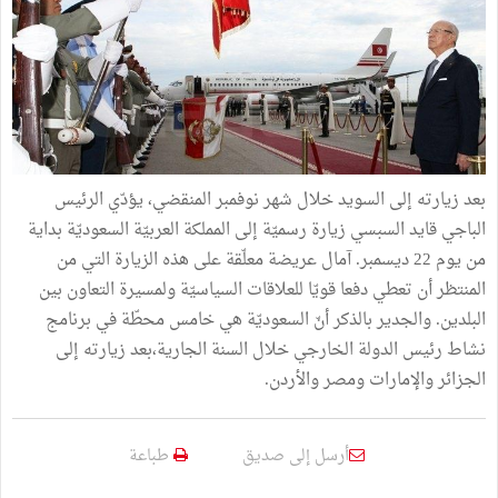
بعد
زيارته
إلى
السويد
خلال
شهر
نوفمبر
المنقضي،
يؤدّي
الرئيس
الباجي
قايد
السبسي
زيارة
رسميّة
إلى
المملكة
العربيّة
السعوديّة
بداية
من
يوم
22
ديسمبر
.
آمال
عريضة
معلّقة
على
هذه
الزيارة
التي
من
المنتظر
أن
تعطي
دفعا
قويّا
للعلاقات
السياسيّة
ولمسيرة
التعاون
بين
البلدين
.
والجدير
بالذكر
أنّ
السعوديّة
هي
خامس
محطّة
في
برنامج
نشاط
رئيس
الدولة
الخارجي
خلال
السنة
الجارية،بعد
زيارته
إلى
الجزائر
والإمارات
ومصر
والأردن
.
أرسل إلى صديق
طباعة