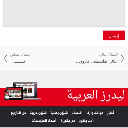
إرسال
المقال التالي
المقال السابق
الثائر الفلسطيني فاروق ...
عــبـــد‭ ...
ليدرز العربية
أخبار
مواقف وآراء
اقتصاد
شؤون وطنية
شؤون عربية
من التاريخ
أدب وفنون
من يكون؟
أصداء المؤسسات