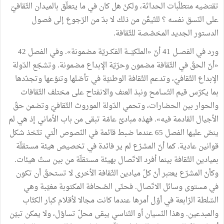
تقتضيه
متطلّبات
الحداثة،
ولكنْ
هل
كان
في
ما
يتعلّق
بالميدان
الثّقافيّ
على
النّسق
نفسه
؟
للتّيقّن
من
ذلك
لا
بدّ
من
الرّجوع
إلى
فصول
الدستور
الجديد
المخصّصة
للثّقافة
.
ورد
في
الفصــل
41
أنّ
«
الملكيّـــة
الفكــريّة
مضمونة
»
.
وفي
الفصل
42
«
أنّ
الحقّ
في
الثّقافة
مضمون
وحرّيّة
الإبداع
مضمونة
.
وتشجّع
الدّولة
الإبداع
الثّقافيّ،
وتدعم
الثّقافة
الوطنيّة
في
تأصّلها
وتنوّعها
وتجدّدها
بما
يكرّس
قيم
التّسامح
ونبذ
العنف
والانفتاح
على
مختلف
الثّقافات
والحوار
بين
الحضارات،
وتحمي
الدّولة
الموروث
الثّقافيّ
وتضمن
حقّ
الأجيال
القادمة
فيه
»
.
فهذه
مبادئ
عامّة
تبقى
من
باب
الأماني
إذ
هي
لم
ينصّ
عليها
الفصل
65
عندما
ضبط
قائمة
في
النّصوص
الّتي
تتّخذ
شكل
قوانين
عادية
.
كما
أنّ
المشرّع
لم
ير
فائدة
في
تخصيص
هيئة
مستقلّة
بميادين
الثّقافة
بينما
أفرد
الاتّصال
بهيئة
مستقلّة
من
بين
ستّ
هيئات
.
وكأنّ
المشرّع
يعتبر
أنّ
كلّ
ميادين
الثّقافة
الأخرى
لا
تستحقّ
أن
تكون
في
مستوى
وسائل
الاتّصال
.
فحتّى
الصّحافة
المكتوبة
مغيّبة
وهي
السّلطة
الرّابعة
في
أوّل
أمرها
عندما
كانت
مجالا
لأقلام
كبار
الكتّاب
والمبدعين
.
وهذا
النّسيان
أو
التّناسي
يبقى
محلّ
تساؤل،
ولا
يمكن
تبيّن