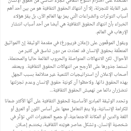
المتّحدة
على
احترام
التنوّع
الثّقافي
كجزء
أساسي
من
حقوق
الإنسان
غير
القابلة
للتجزئة،
إلا
أنّ
انتهاك
الحقوق
الثقافيّة
هو
من
بين
أحد
أهم
أسباب
التوتّرات
والصّراعات
الّتي
يمرّ
بها
العالم
الآن،
بل
يقرّ
هؤلاء
الخبراء
بأنّ
انتهاك
الحقوق
الثقافيّة
هي
أيضا
من
أحد
أسباب
انتشار
الإرهاب
في
العالم
.
ويقول
الموقّعون
على
(
إعلان
فريبورغ
)
في
مقدمة
الوثيقة
إنّ
االمواثيق
المتعلّقة
بحقوق
الإنسان
قد
تعدّدت
من
دون
تناسق
في
كثير
من
الأحوال
.
لكنّ
الانتهاكات
المتواصلة
والحروب
القائمة
حاليا
والمحتملة،
تستمدّ
جذورها
على
الأرجح
من
انتهاكات
الحقوق
الثقافيّة
.
ويعتقد
أصحاب
الإعلان
أنّ
استراتيجيات
التّنمية
غير
متلائمة
بسبب
الجهل
بهذه
الحقوق
ذاتها
.
ولاحظوا
أن
كونيّة
حقوق
الإنسان
وعدم
تجزئتها
تتضرّران
دائما
من
تهميش
الحقوق
الثقافيّة
...
وتحدد
الوثيقة
المبادئ
الأساسيّة
للحقوق
الثقافيّة
على
أنّها
الأكثر
ضمانا
للكرامة
الإنسانيّة،
ولا
يتمّ
التعامل
معها
على
أساس
اللون
أو
العرق
أو
اللغة
والدين
أو
المكانة
الاجتماعيّة،
أو
جميع
المتغيّرات
التي
تؤثّر
في
شخصيّة
الإنسان،
وتشكل
عناصر
هويّته
الثّقافية
.
يختتـــم
إعـــلان