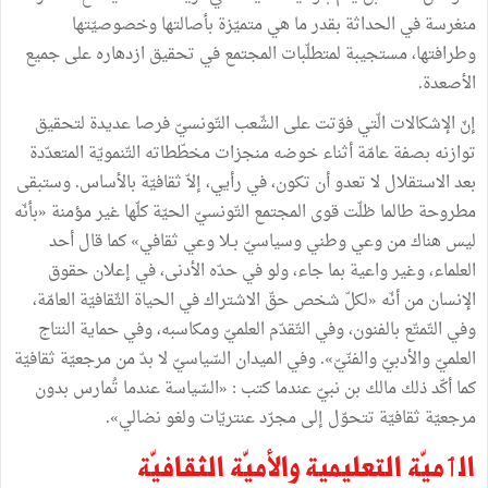
منغرسة
في
الحداثة
بقدر
ما
هي
متميّزة
بأصالتها
وخصوصيّتها
وطرافتها،
مستجيبة
لمتطلّبات
المجتمع
في
تحقيق
ازدهاره
على
جميع
الأصعدة
.
إنّ
الإشكالات
الّتي
فوّتت
على
الشّعب
التّونسيّ
فرصا
عديدة
لتحقيق
توازنه
بصفة
عامّة
أثناء
خوضه
منجزات
مخطّطاته
التّنمويّة
المتعدّدة
بعد
الاستقلال
لا
تعدو
أن
تكون،
في
رأيي،
إلاّ
ثقافيّة
بالأساس
.
وستبقى
مطروحة
طالما
ظلّت
قوى
المجتمع
التّونسيّ
الحيّة
كلّها
غير
مؤمنة
«
بأنّه
ليس
هناك
من
وعي
وطني
وسياسيّ
بـلا
وعي
ثقافي
»
كما
قال
أحد
العلماء،
وغير
واعية
بما
جاء،
ولو
في
حدّه
الأدنى،
في
إعلان
حقوق
الإنسان
من
أنّه
«
لكلّ
شخص
حقّ
الاشتراك
في
الحياة
الثّقافيّة
العامّة،
وفي
التّمتّع
بالفنون،
وفي
التّقدّم
العلميّ
ومكاسبه،
وفي
حماية
النتاج
العلميّ
والأدبيّ
والفنّيّ
»
.
وفي
الميدان
السّياسيّ
لا
بدّ
من
مرجعيّة
ثقافيّة
كما
أكّد
ذلك
مالك
بن
نبيّ
عندما
كتب
:
«
السّياسة
عندما
تُمارس
بدون
مرجعيّة
ثقافيّة
تتحوّل
إلى
مجرّد
عنتريّات
ولغو
نضالي
»
.
الٲميّة
التعليمية
والأميّة
الثقافيّة