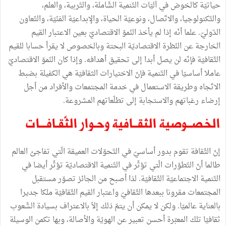
حياتيّة
كالخوض
في
آليّات
التّنمية
الشّاملة،
والتّربية،
والعلم،
والتّكنولوجيا،
والاتّصال،
ونوعيّة
الحياة،
والإبداعيّة
الفنّيّة،
والتّعاون
الدّوليّ
.
علما
أنّه
إذا
لم
يأخذ
النّموّ
الاقتصاديّ
بعين
الاعتبار
القيم
الخارجة
عن
النّظرة
الاقتصاديّة
البحتة
وبالخصوص
لا
يقرأ
حسابا
للقيم
الثّقافيّة
فإنّه
لن
يصل
أبدا
إلى
تحقيق
أهدافه
.
وإذا
كان
النّموّ
الاقتصاديّ
عاملا
أساسيّا
في
التّنمية
فإنّ
الاختيارات
الثقافيّة
هي
الكفيلة
بضبط
الاتّجاه
وطريقة
الاستعمال
في
خدمة
المجتمعات
والأفراد
من
أجل
إرضاء
رغباتهم
والاستجابة
إلى
تطلّعاتهم
المشروعة
.
الخصــوصية
الثقــافية
وحـوار
الثّقـافـــات
إنّ
الثّقافة
تقوم
بدور
أساسيّ
في
التّحوّلات
العميقة
الّتي
تفاجئ
العالم
طالما
أنّ
التّطوّرات
الّتي
تؤثّر
في
التّنمية
الاقتصاديّة
تؤثّر
أيضا
في
التّنمية
الاجتماعيّة
الثّقافيّة
.
لذا
أصبح
من
الجائز
تصوّر
مستقبل
المجتمعات
مقرونا
ببعدها
الثّقافيّ
واعتبار
القيم
الثّقافيّة
ملكا
جديرا
بالعناية
عالميّا
.
ولكن
لا
يمكن
أن
يتمّ
ذلك
إلاّ
بالاعتراف
بسيادة
الشّعوب
ثقافيّا
تلك
المعبّرة
أحسن
تعبير
عن
الهويّة
والأصالة،
وبها
تكمن
الوسيلة