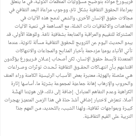
فريبــورغ
موادّه
بتوضيح
مسؤوليّات
المنظّمات
الدُّولية،
في
ما
يتعلّق
بمراعاة
الحقوق
الثقافيّة
بشكل
تامّ،
ووجوب
مراعاة
البعد
الثقافيّ
في
مجالات
حقوق
الإنسان
الأخرى،
والسّعي
لدمج
هذه
الآليات
في
المعاهدات
والاتّفاقيات
ذات
الصّلة،
مع
المساهمة
في
تنمية
الآليات
المشتركة
للتقييم
والمراقبة
والمتابعة
بشفافيّة
تامّة
.
وللوهلة
الأولى،
قد
يبدو
الحديث
اليوم
عن
التّرويج
للحقوق
الثقافية
مسألة
ثانويّة،
عندما
تأتي
الأنباء
يوميّا
مزدحمة
بأخبار
المذابح
والمجاعات
والانتهاكات
المتعددّة
لأبسط
حقوق
الإنسان،
لكن
أصحـاب
إعـــلان
فــريبورغ
يؤكّـدون
اقتناعهم
بــأن
انتهـــاكات
الحقـــوق
الثقافيّة
تُـحــدث
توتّرات
وصــراعات
هــي
متّصلة
بالهويّة،
معتبرة
بعض
الأسبــاب
الرئيسيّة
الكامنة
وراء
العنف
والحروب
والإرهاب
إهانة
جماعيّة
لمجموعة
بشريّة
ما،
أساسها
إثارة
الكراهيّة
وعدم
التفاهم
المتبادل
.
إضافة
إلى
ذلك،
فإن
هويّتنا
الهشّـة
أصلا،
تتعرّض
لاختبار
إضافي
أشدّ
حدّة
في
هذا
الزمــن
المتميّـز
بهجـرات
كبيـرة
وبمواجهات
ثقافيّة،
ولهذا
السّبـب،
بالتّحديد،
مــن
المهم
جدّا
التربية
على
القيم
الثقافـــيّة
.