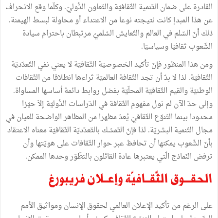
القادرة
على
ضمان
التّنمية
الثّقافيّة
والتّعاون
الدُّوليّ
.
وكلّما
وقع
الانحراف
عن
هذا
المبدإ
كانت
نتيجته
نوعا
من
الاعتداء
أو
محاولة
لبسط
الهيمنة
.
ذلك
أنّ
السّلم
في
العالم
والتّعايش
السّلميّ
مرتبطان
باحترام
سيادة
الشّعوب
ثقافيّا
وسياسيّا
.
ومن
هذا
المنظور
فإنّ
تأكيد
الخصوصيّة
الثّقافيّة
لا
يعني
نفي
التّعدّديّة
الثّقافيّة
.
لذا
لا
بدّ
أن
تجد
الثّقافة
العالميّة
ثراءها
انطلاقا
من
الثّقافات
الوطنيّة
والقيم
الثّقافيّة
المحلّيّة
بفضل
روابط
دائمة
أساسها
المساواة
.
وإلى
حدّ
الآن
لم
نول
مفهوم
الثّقافة
في
الدّراسات
الدُّوليّة
إلاّ
حيّزا
محدودا
بينما
التّنوّع
الثّقافيّ
يُعدّ
مظهرا
من
المظاهر
الواضحة
للعيان
في
مجال
التّنمية
البشريّة
.
لذا
فإنّ
التّمسّك
بالتّعدّديّة
الثّقافيّة
معناه
الاعتقاد
بأنّ
الشّعوب
يمكنها
أن
تحافظ
عبر
حوار
الثّقافات
على
هويّتها
وأن
ترفض
النّماذج
الّتي
يعتبرها
عادة
القائلون
بالتطّوّر
وحدها
الممكن
.
الحقـــوق
الثّقــافيّة
وإعــلان
فريبورغ
على
الرغم
من
تأكيد
الإعلان
العالمي
لحقوق
الإنسان
ومواثيق
الأمم