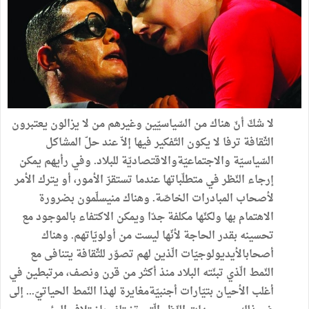
لا شكّ أنّ هناك من السّياسيّين وغيرهم من لا يزالون يعتبرون
الثّقافة ترفا لا يكون التّفكير فيها إلاّ عند حلّ المشاكل
السّياسيّة والاجتماعيّةوالاقتصاديّة للبلاد. وفي رأيهم يمكن
إرجاء النّظر في متطلّباتها عندما تستقرّ الأمور، أو يترك الأمر
لأصحاب المبادرات الخاصّة. وهناك منيسلّمون بضرورة
الاهتمام بها ولكنّها مكلفة جدّا ويمكن الاكتفاء بالموجود مع
تحسينه بقدر الحاجة لأنّها ليست من أولويّاتهم. وهناك
أصحابالأيديولوجيّات الّذين لهم تصوّر للثّقافة يتنافى مع
النّمط الّذي تبنّته البلاد منذ أكثر من قرن ونصف، مرتبطين في
أغلب الأحيان بتيّارات أجنبيّةمغايرة لهذا النّمط الحياتيّ... إلى