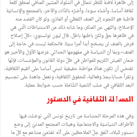
إلى
ظاهرة
لافتة
للنّظر
تتمثّل
في
السّلوك
المشين
المنافي
لمنطق
كلمة
ثقافة
أساسا،
وأشدّه
سوءا،
وأضرّه
بالذّات
والآخر،
بالمجتمع
والإنسانيّة
قاطبة
هو
اللجوء
إلى
العنف
اللفظيّ
أو
المادّيّ،
ولو
كان
القصد
منه
الإصلاح،
والنّهي
عن
المنكر،
وما
شابه
ذلك
من
الاستنباطات
الّتي
هي
في
ظاهرها
حقّ
ولكنّ
باطنها
باطل
.
قال
ليون
تولستوي
:
«
كلّ
إصلاح
فرض
بالعنف
لن
يصحّح
أبدا
أمرا
سيّئا
.
فالحكمة
ليست
في
حاجة
إلى
العنف
»
.
وبما
أنّ
السّياسة
في
مفهومها
الحداثي
غرضها
الأوّل
والأخير
هو
ضمان
العيش
الكريم
للمواطن
في
ظلّ
دولة
القانون
والمؤسّسات،
فإنّها
تقتضي
أن
تكون
هناك
مواطنة
حقيقيّة
تنبني
أساسا
على
القيم
الثّقافيّة،
وتقرأ
حسابا،بجدّ
وفعاليّة،
للحقوق
الثّقافيّة،
وتعمل
جاهدة
على
تجسيم
البعد
الثّقافيّ
في
صلب
التّنمية
الشّاملة
حسب
ضوابط
عمليّة
.
المسٲلة
الثقافية
في
الدستور
وفي
هذه
المرحلة
الحسّاسة
من
تاريخ
تونس
الّتي
توصّلت
فيها
الأطراف
السّياسيّة
والاجتماعيّة
وهيئات
المجتمع
المدنيّ
إلى
وضع
دستور
للبلاد،
اتّفق
جلّ
الملاحظين
على
أنّه
تقدّميّ
متناغم
مع
كلّ
ما