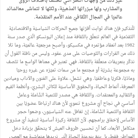
غير ذلك من وجهات النّظر الّتي تختلف باختلاف الرؤى
والمشارب ولها مبرّراتها المذهبيّة، ولكنّها لا تتماشى معالسّائد
عالميّا في المجال الثّقافيّ عند الأمم المتقدّمة.
للّتذكير
فإنّ
هناك
ثوابت
أقرّتها
جميع
الحركات
السّياسيّة
والاقتصاديّة
التّقدّميّة
في
العالم
تتعلّق
بالثّقافة
منذ
إعلان
اليونسكو
الّذي
صدر
سنة
1982
بعد
انعقاد
مؤتمره
في
مكسيكو،
وأصبح
مرجعيّة
عالميّة،
وما
تلا
ذلك
من
القرارات
والتّوصيات
على
مدى
عقود
.
وليس
من
نافلة
القول
أن
نذكّر
بتعريفات
متعلّقة
بالثّقافة
.
فهي
تعتبر
في
معناها
الواسع
ما
تتّصف
به
مجموعة
بشريّة
أو
مجتمع
ما
من
سمات
تميّزه
عن
غيره
روحيّا
ومادّيّا،
فكريّا
وعاطفيّا
.
وهي
تشمل،
علاوة
على
الفنون
والآداب
وميادين
المعرفة،
أنماط
الحياة،
والحقوق
الأساسيّة
للكائن
البشريّ،
وأنظمة
القيم
والتّقاليد
والمعتقدات
.
والثّقافة
هي
مصدر
للتّنمية
الشّاملة
وعامل
أساسيّ
في
نجاح
أيّ
مشروع
تنمويّ
لأنّ
هناك
ارتباطا
عضويّا
بين
الثّقافة
والتّنمية
الشّاملة،
إنْ
تغافل
عنه
السّياسيّون،
وضعوا
حجر
الأساس
لإخفاق
برامجهم
.
لأنّ
الثّقافة
ركيزة
أساسيّة
لتنفيذ
أيّ
مشروع
متكامل
الأبعاد،
كما
أنّ
تحسين
ظروف
العيش
لا
يتحقّق
بزيادة
دخل
المواطن
فقط،
بل
يتمّ
بنوعيّة
الحياة
الّتي
نريدها
متماشية
مع
العصر،