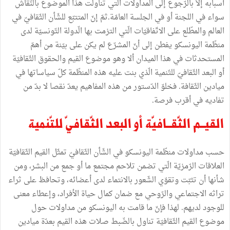
أسبابه
إلاّ
بالرّجوع
إلى
المداولات
الّتي
تناولت
هذا
الموضوع
بالنّقاش
سواء
في
اللجنة
أو
في
الجلسة
العامّة
.
ثمّ
إنّ
المتتبّع
للشّأن
الثّقافيّ
في
العالم
والمطّلع
على
الاتّفاقيّات
الّتي
التزمت
بها
الّدولة
التّونسيّة
لدى
منظّمة
اليونسكو
يفطن
إلى
أنّ
المشرّع
لم
يكن
على
بيّنة
من
أهمّ
المستحدثات
في
هذا
الميدان
ألا
وهو
موضوع
القيم
والحقوق
الثّقافيّة
أو
البعد
الثّقافيّ
للتّنمية
الّذي
بنت
عليه
هذه
المنظّمة
كلّ
سياساتها
في
ميادين
الثّقافة
.
فخلوّ
الدّستور
من
هذه
المفاهيم
يعدّ
نقصا
لا
بدّ
من
تفاديه
في
أقرب
فرصة
.
القيــم
الثّقــافيّة
أو
البعد
الثّقافيّ
للتّنمية
حسب
مداولات
منظّمة
اليونسكو
في
الشّأن
الثّقافيّ
تمثّل
القيم
الثّقافيّة
العلاقات
الرّمزيّة
الّتي
تضمن
تلاحم
مجتمع
ما
أو
جمع
من
البشر،
ومن
شأنها
أن
تثبّت
وتقوّي
الشّعور
بالانتماء
لدى
أعضائه،
وتحافظ
على
ثراء
تراثه
الاجتماعي
والرّوحي
مع
ضمان
كمال
حياة
الأفراد،
وإعطاء
معنى
للوجود
لديهم
.
لهذا
فإنّ
ما
قامت
به
اليونسكو
من
مداولات
حول
موضوع
القيم
الثّقافيّة
تناول
بالضّبط
صلات
هذه
القيم
بعدّة
ميادين