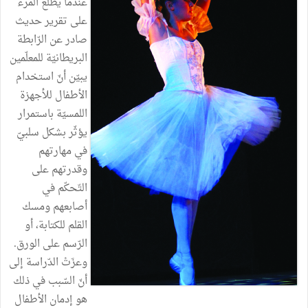
عندما
يطّلع
المرء
على
تقرير
حديث
صادر
عن
الرّابطة
البريطانيّة
للمعلّمين
يبيّن
أنّ
استخدام
الأطفال
للأجهزة
اللمسيّة
باستمرار
يؤثّر
بشكل
سلبيّ
في
مهارتهم
وقدرتهم
على
التّحكّم
في
أصابعهم
ومسك
القلم
للكتابة،
أو
الرّسم
على
الورق
.
وعزَتْ
الدّراسة
إلى
أنّ
السّبب
في
ذلك
هو
إدمان
الأطفال