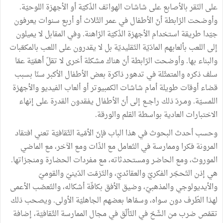
على
النّقر
بالأصابع
على
شاشات
الهواتف
الذّكيّة
أو
الأجهزة
اللوحيّة
.
وأوضحت
الرّابطة
أنّ
الأطفال
في
عمر
الثّلاث
أو
أربع
سنوات
يعرفون
جيّدا
طريقة
استخدام
الأجهزة
الذّكيّة
الرّاهنة
.
وفي
المقابل
لا
يميلون
إلى
اللعب
بألعابهم
المادّيّة
التّقليديّة
بل
لا
يقدرون
على
اللعب
بالمكعّبات
والبناء
بها
.
وأوضحت
الرّابطة
أنّ
هناك
مشكلة
أخرى
لا
تقلّ
أهمّيّة
عمّا
سلف
ذكره
والمتمثّلة
في
تدهور
ذاكرة
بعض
الأطفال
الأكبر
سنّا
بسبب
قضاء
أوقات
طويلة
أمام
شاشات
الكمبيوتر
أو
ألعاب
الفيديو
والأجهزة
اللمسيّة
.
ومـردّ
ذلك
راجــع
إلى
أنّ
الأطفال
يفقدون
القدرة
على
إنهاء
الاختبارات
العادية
بواسطة
القلم
والورقة
.
وحسب
أحدث
البحوث
في
هذا
الباب
فإنّ
الأمّية
الثّقافيّة
تعني
افتقاد
المرونة
فكرا
وممارسة
في
التّعامل
مع
الذّات
ومع
الآخر،
مع
الماضي
الموروث،
ومع
الحاضر
ومستحدثاته،
مع
مفردات
الحضارة
ومنجزاتها
.
هي
إذن
التّحجّر
الفكريّ
والعقائديّ،
والتّزمّت
الدّينيّ
والقوميّ
والأيديولوجي
والمذهبيّ،
وضيق
الأفق
بكافّة
أشكاله،
والتّعصّب
الأعمى
لهذا
الطّرف
دون
سواه،
وسمّاها
بعضهم
الجاهليّة
الأولى
.
ويصحب
ذلك
تقمّص
ضرب
من
الشّحّ
في
التّألّق
في
مجال
الممارسة
الثّقافيّة،
إضافة