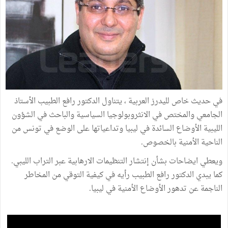
في حديث خاص لليدرز العربية ، يتناول الدكتور رافع الطبيب الأستاذ
الجامعي والمختص في الانثروبولوجيا السياسية والباحث في الشؤون
الليبية الأوضاع السائدة في ليبيا وتداعياتها على الوضع في تونس من
الناحية الأمنية بالخصوص.
ويعطي ايضاحات بشأن إنتشار التنظيمات الارهابية عبر التراب الليبي.
كما يبدي الدكتور رافع الطبيب رأيه في كيفية التوقي من المخاطر
الناجمة عن تدهور الأوضاع الأمنية في ليبيا.