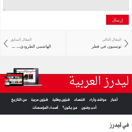
إرسال
المقال التالي
المقال السابق
تونسيون في قطر
الهاشمي‭ ‬الطرودي‭ ... ...
ليدرز العربية
أخبار
مواقف وآراء
اقتصاد
شؤون وطنية
شؤون عربية
من التاريخ
أدب وفنون
من يكون؟
أصداء المؤسسات
في ليدرز