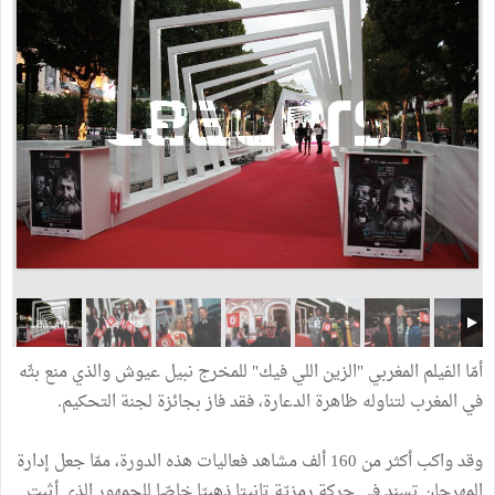
أمّا الفيلم المغربي "الزين اللي فيك" للمخرج نبيل عيوش والذي منع بثّه
في المغرب لتناوله ظاهرة الدعارة، فقد فاز بجائزة لجنة التحكيم.
وقد واكب أكثر من 160 ألف مشاهد فعاليات هذه الدورة، ممّا جعل إدارة
المهرجان تسند في حركة رمزيّة تانيتا ذهبيّا خاصّا للجمهور الذي أثبت