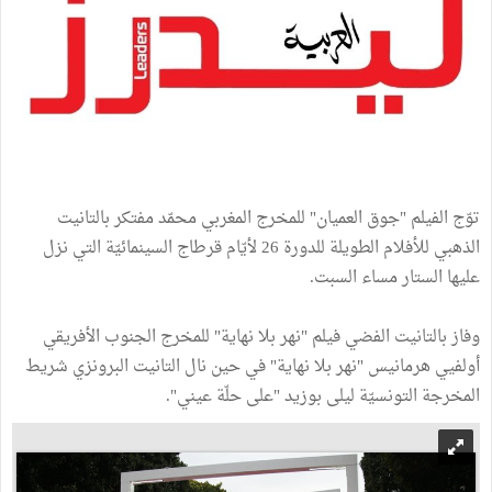
توّج الفيلم "جوق العميان" للمخرج المغربي محمّد مفتكر بالتانيت
الذهبي للأفلام الطويلة للدورة 26 لأيّام قرطاج السينمائيّة التي نزل
عليها الستار مساء السبت.
وفاز بالتانيت الفضي فيلم "نهر بلا نهاية" للمخرج الجنوب الأفريقي
أولفيي هرمانيس "نهر بلا نهاية" في حين نال التانيت البرونزي شريط
المخرجة التونسيّة ليلى بوزيد "على حلّة عيني".