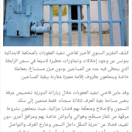
كشف التقرير السنوي الأخير لقاضي تنفيذ العقوبات بالمحكمة الابتدائيّة
بتونس عن وجود إخلالات وتجاوزات خطيرة لاسيّما في سجن الرابطة
الذي يحظى فيه عدد من المساجين ،ودون مبرّر مستساغ، بمعاملة
خاصّة ويتمتّعون بظروف إقامة مميّزة مقارنة ببقيّة المساجين.
وقد عاين قاضي تنفيذ العقوبات خلال زياراته الدوريّة تخصيص غرفة
بنفس مساحة بقيّة الغرف لثلاثة سجناء فقط منتمين إلى سلك
السجون والإصلاح ومتعلّقة بهم قضايا جزائيّة، حيث يتمتّعون بشروط
مرفّهة من تلفاز مسطّح وهوائي وأدواش خاصّة بهم ومرافق أخرى، دون
تقييد، فضلا عن "حريّة التنقّل داخل السجن وخارج الغرف والتواصل