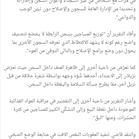
في مرّات مع أشخاص من غير السجناء وأعوان السجن وإطاراته
وتحديدا من الإدارة العامّة للسجون والإصلاح دون تبيّن الوجب
والدواعي".
وأفاد التقرير أنّ "توزيع المساجين بسجن الرابطة لا يخضع لتصنيف
واضح رغم كونه لا يشهد الاكتظاظ الذي تعرفه السجون الأخرى بما
يحول دون وضع برامج الإصلاح وبالتالي التوقي من العود".
كما تعرّض من ناحية أخرى إلى ظاهرة العنف داخل السجن حيث تعرّض
نزيلان إلى الاعتداء، أحدهما شُوّه وجهه بواسطة شفرة حلاقة من قبل
نزيل آخر، ممّا يطرح مسألة السلامة واليقظة داخل السجن.
وأشار التقرير من ناحية أخرى إلى التقصير في مراقبة المواد الغذائيّة
الموجودة داخل نقطة البيع وإلى التشكّي الكبير للمساجين من كثرة
الحشرات، ومنها "البقّ".
وانتقد قاضي تنفيذ العقوبات النقص الافت في متابعة الوضع الصحّي