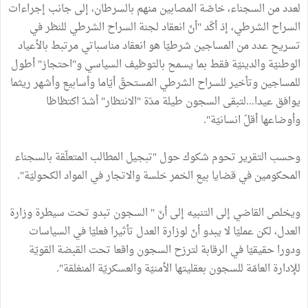
لعدد من السجناء، خاصّة المصابين منهم بالسرطان، إلى جانب إجراءات
السراح الشرطي، إذ أكّد "أنّ انعقاد لجنة السراح الشرطي للنظر في
تسريح عدد من المساجين شرطيّا هو انعقاد مناسباتي مرتبط بالأعياد
الوطنيّة والدينيّة فقط بما يسمح بالتوظيف السياسي و"احتجاز" أطول
للمساجين وتأخير للسراح الشرطي المستحقّ أيّاما وأسابيع وأشهر ريثما
يوافق عيدا...لتبقى السجون طيلة مدّة "الانتظار" أشدّ اكتظاظا
وأوضاعها أقلّ انسانيّة".
وحسب التقرير تحوم شكوك حول "تبجيل المطالب المتعلّقة بالسجناء
المحكومين في قضايا بيع الخمر خلسة والاتجار في المواد الكحوليّة".
ويخلص القاضي إلى التنبيه إلى أنّ " السجون تبدو تحت سيطرة وزارة
العدل، لكن عمليّا لا يبدو أنّ لوزارة العدل تأثيرا فعليّا في السياسات
ودورا حقيقيّا في الرقابة لترزح السجون واقعا تحت القبضة القويّة
للإدارة العامّة للسجون بعقليتها الأمنيّة والعسكريّة المنغلقة".