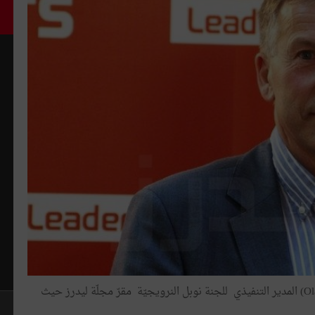
زار عشيّة يوم الأربعاء السيّد أولاف نيولستاد ( Olav Njolstad) المدير التنفيذي للجنة نوبل النرويجيّة مقرّ مجلّة ليدرز حيث