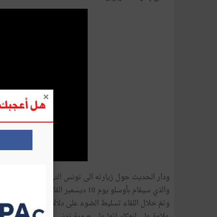
هل أعجبك ه
ودار الحديث حول زيارته الى تونس التي تهدف إلى إعداد ح
والذي سيقام بأوسلو يوم 10 ديسمبر القادم.
وتمّ خلال اللقاء تسليط الضوء على دلالات إسناد هذه الجائزة
علاوة على انعكاساتها على صورة تونس والآفاق التي تفتحها