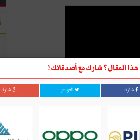
أ
ذا المقال ؟ شارك مع أصدقائك !
شارك
التويتر
شارك
فل تسليم جائزة نوبل للسلام المسندة إلى رباعي الحوار الوطني
 العالميّة إلى الرباعي وعلى ما أثارته من ردود فعل وطنيّا ودوليّا،
ا
 للبلاد لاسيّما في مجالي الاستثمار الخارجي والسياحة.