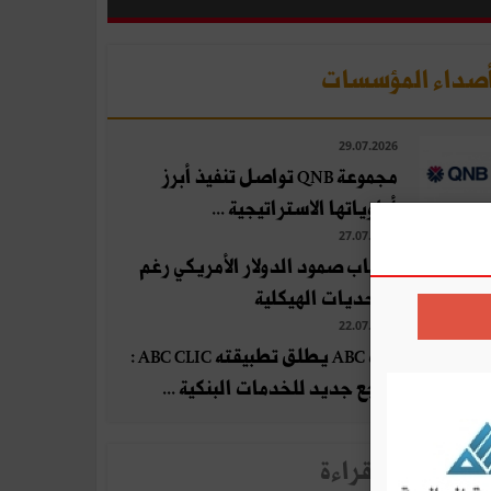
صداء المؤسسات
29.07.2026
مجموعة QNB تواصل تنفيذ أبرز
أولوياتها الاستراتيجية ...
27.07.2026
أسباب صمود الدولار الأمريكي رغم
التحديات الهيكلية
22.07.2026
بنك ABC يطلق تطبيقته ABC CLIC :
مرجع جديد للخدمات البنكية ...
لأخبار الأكثر قراءة