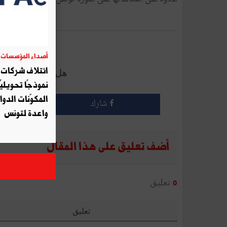
أرسل إلى 
أصداء المؤسسات
06
ائتلاف شركات أ
هل أعجبك هذا الم
نموذجًا تحويليً
المكوّنات الدوا
شارك
واعدة لتونس
أضف تعليق على هذا المقال
تعليق
0
تعليق