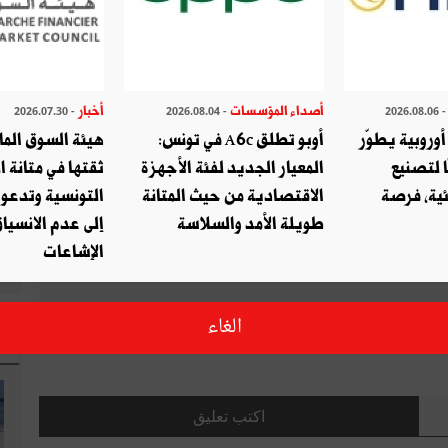
صديق
طباعة
أصداء المؤسسات
أخبار
- 2026.07.30
- 2026.08.04
- 2026.08.
وروبية يطوّر
أوبو تطلق A6c في تونس:
هيئة السوق الما
قال ؟ شارك مع أصدقائك !
ا لتصنيع
المعيار الجديد لفئة الأجهزة
ثقتها في متانة ا
ئية، فرصة
الاقتصادية من حيث المتانة
التونسية وتدعو
التويتر
شارك
طويلة الأمد والسلاسة
إلى عدم الانسياق
الإشاعات
الغاء
ا
اكتب تعليق