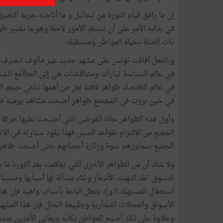
إن ما رافق قيام الثورة من تحاليل و ما أتاحته حرية التعب
في بداية الأمر على أن تستقر الأمور لاحقا وهو ما يفسر 
ذات الصلة بحياة المواطن ومستقبله.
وبالفعل أفاقت تونس على مشهد جديد غير مألوف انصرف ف
في عالم السياسة تيارات ومتناقضات هي إلى المطامع الشخص
في عالم الاقتصاد ظواهر لافتة لعل من أهمها تنامي حجم ال
في حين برزت في المجتمع ظواهر أضحت مشاهد يومية في 
وأول هذه الظواهر حالة الفوضى التي أصبحت عليها حركة 
الجميع من الالتزام بقواعد السير. فهذا يقود سيارته في
الجميع بتجاوزهم عنوة وإثارة أعصابهم حتى أضحت ظاهر
ولا شك أن من الظواهر الأخرى التي تفاقمت بعد الثورة م
التسوق. لقد التهبت الأسعار وتلك مسألة لها أسبابها ومسب
استغفال المستهلك؟ وإذ يتعلل الباعة بأسباب واهية فإن هذه
الأسواق والمحلات التجارية وبطبيعة الحال فإن هذا المشهد
وعلاوة على ذلك أصبح المواطن يكابد ويعاني الأمرين عند