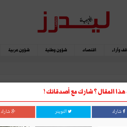
ف وآراء
اقتصاد
شؤون وطنية
شؤون عربية
ذا المقال ؟ شارك مع أصدقائك !
خلاقية؟
شارك
التويتر
شارك