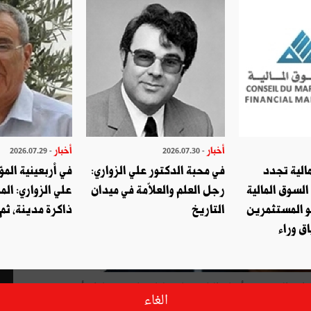
أخبار
أخبار
- 2026.07.29
- 2026.07.30
الية تجدد
في محبة الدكتور علي الزواري:
في أربعينية المؤ
السوق المالية
رجل العلم والعلاّمة في ميدان
علي الزواري: الم
و المستثمرين
التاريخ
ذاكرة مدينة، ثم
ق وراء
ة التي هزت أركان البلاد وكانت لها تبعات في بلدان أخرى في
الغاء
 جذري في شتى مناحي حياة المواطن التونسي ؟