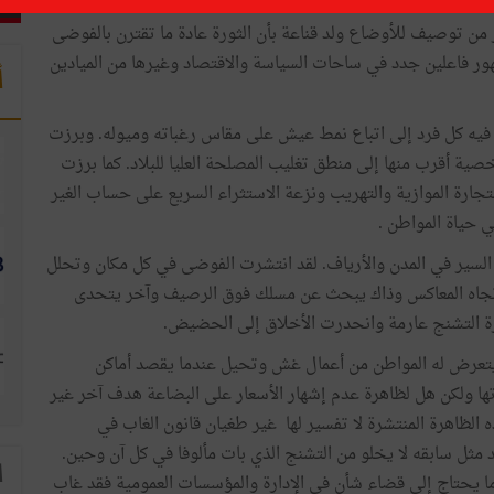
ير من توصيف للأوضاع ولد قناعة بأن الثورة عادة ما تقترن بالفوضى
ظهور فاعلين جدد في ساحات السياسة والاقتصاد وغيرها من الميادين
أ
يه كل فرد إلى اتباع نمط عيش على مقاس رغباته وميوله. وبرزت
ية أقرب منها إلى منطق تغليب المصلحة العليا للبلاد. كما برزت
تجارة الموازية والتهريب ونزعة الاستثراء السريع على حساب الغير
حياة المواطن .
السير في المدن والأرياف. لقد انتشرت الفوضى في كل مكان وتحلل
 الاتجاه المعاكس وذاك يبحث عن مسلك فوق الرصيف وآخر يتحدى
ة التشنج عارمة وانحدرت الأخلاق إلى الحضيض.
ا يتعرض له المواطن من أعمال غش وتحيل عندما يقصد أماكن
باتها ولكن هل لظاهرة عدم إشهار الأسعار على البضاعة هدف آخر غير
 الظاهرة المنتشرة لا تفسير لها غير طغيان قانون الغاب في
 مثل سابقه لا يخلو من التشنج الذي بات مألوفا في كل آن وحين.
ا
ما يحتاج إلى قضاء شأن في الإدارة والمؤسسات العمومية فقد غاب