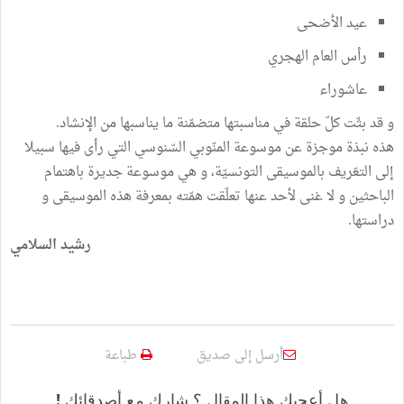
عيد الأضحى
رأس العام الهجري
عاشوراء
و قد بثّت كلّ حلقة في مناسبتها متضمّنة ما يناسبها من الإنشاد.
هذه نبذة موجزة عن موسوعة المنّوبي السّنوسي التي رأى فيها سبيلا
إلى التعّريف بالموسيقى التونسيّة، و هي موسوعة جديرة باهتمام
الباحثين و لا غنى لأحد عنها تعلّقت همّته بمعرفة هذه الموسيقى و
دراستها.
رشيد السلامي
أرسل إلى صديق
طباعة
هل أعجبك هذا المقال ؟ شارك مع أصدقائك !