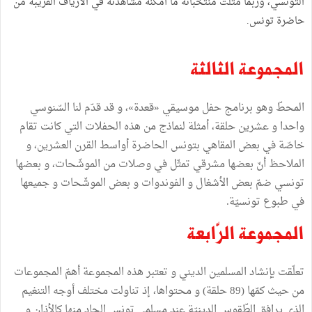
التّونسي، وربّما مثلت منتخباته ما أمكنه مشاهدته في الأرياف القريبة من
حاضرة تونس.
المجموعة الثالثة
المحطّ وهو برنامج حفل موسيقي «قعدة»، و قد قدّم لنا السّنوسي
واحدا و عشرين حلقة، أمثلة لنماذج من هذه الحفلات التي كانت تقام
خاصّة في بعض المقاهي بتونس الحاضرة أواسط القرن العشرين، و
الملاحظ أنّ بعضها مشرقي تمثّل في وصلات من الموشّحات، و بعضها
تونسي ضمّ بعض الأشغال و الفوندوات و بعض الموشّحات و جميعها
في طبوع تونسيّة.
المجموعة الرّابعة
تعلّقت بإنشاد المسلمين الديني و تعتبر هذه المجموعة أهمّ المجموعات
من حيث كمّها (89 حلقة) و محتواها، إذ تناولت مختلف أوجه التنغيم
الذي يرافق الطّقوس الدينيّة عند مسلمي تونس الجاد منها كالأذان و