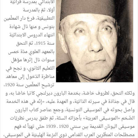
الابتدائي بمدرسة قرآنيّة
أوّلا، ثمّ بالمدرسة
التطبيقيّة، فرع دار المعلّمين
بتونس و منها نال شهادة
انتهاء الدروس الابتدائيّة
سنة 1915، ثمّ التحق
بالمعهد العلوي مدّة خمس
سنوات نال إثرها مؤهّل
التّعليم الثانوي، و نجح في
مناظرة الدّخول إلى معاهد
ترشيح المعلّمين سنة 1920،
ولكنّه التحق، لظروف خاصّة، بخدمة البارون ديرلنجي كاتبا خاصّا به، و
قال في جذاذة في سيرته الذاتيّة، و العهدة عليه، «إنّه في هذه الخدمة
واصل بحوثه في الموسيقى التونسيّة، وجمع عناصر كتاب البارون
الضّخم «الموسيقى العربيّة» بأجزائه الستّة، ثمّ طفق يدرس نظريّات
موسيقى اليونان القديمة بين سنتي 1920 ـ 1939 حتّى تهيّأ له فهم
مصطلحات المنظّرين العرب القدامى ذوي النزعة الهلينيّة في الموسيقى،