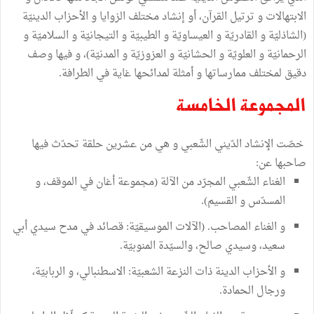
الابتهالات و ترتيل القرآن، أو إنشاد مختلف الزوايا و الأحزاب الدينيّة
(الشاذليّة و القادريّة و العيساويّة و الطيبيّة و التيجانيّة و السلاميّة و
الرحمانيّة و العلويّة و الحشانيّة و العزوزيّة و المدنيّة)، و فيها وصف
دقيق لمختلف ممارساتها و أمثلة لمدائحها غاية في الطرافة.
المجموعة الخامسة
خصّت الإنشاد الدّيني الشّعبي و هي من عشرين حلقة تحدّث فيها
صاحبها عن:
الغناء الشّعبي المجرّد من الآلة (مجموعة أغان في الموقف، و
المسدّس و القسيم).
و الغناء المصاحب. (الآلات الموسيقيّة: قصائد في مدح سيدي أبي
سعيد، وسيدي صالح، والسيّدة المنوبيّة.
و الأحزاب الدينة ذات النزعة الشعبيّة: الاسطنبالي، و الربابيّة،
ورجال الحمادة.