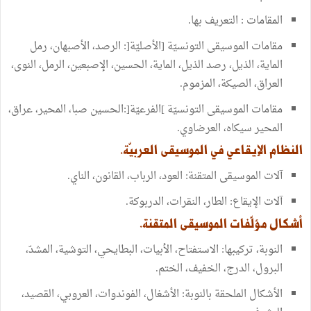
المقامات : التعريف بها.
مقامات الموسيقى التونسيّة [الأصليّة[: الرصد، الأصبهان، رمل
الماية، الذيل، رصد الذيل، الماية، الحسين، الإصبعين، الرمل، النوى،
العراق، الصيكة، المزموم.
مقامات الموسيقى التونسيّة ]الفرعيّة[:الحسين صبا، المحير، عراق،
المحير سيكاه، العرضاوي.
النظام الإيقاعي في الموسيقى العربيّة.
آلات الموسيقى المتقنة: العود، الرباب، القانون، الناي.
آلات الإيقاع: الطار، النقرات، الدربوكة.
أشكال مؤلّفات الموسيقى المتقنة.
النوبة، تركيبها: الاستفتاح، الأبيات، البطايحي، التوشية، المشدّ،
البرول، الدرج، الخفيف، الختم.
الأشكال الملحقة بالنوبة: الأشغال، الفوندوات، العروبي، القصيد،