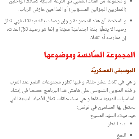
و مجموعة من الغناء الشّعبي ذي النزعة الدينيّة كسلّاك الواحلين
(المطربين الجوّالين المتسوّلين) أو المدّاحين عازفي الرباب.
و الملاحظ أنّ هذه المجموعة و وإن وصفت بالشعبيّة10، فهي تمثّل
رصيدا لا يتعلّق بفئة اجتماعيّة معيّنة و إنّما هو رصيد لكلّ الفئات،
إن ممارسة أو تقبّلا.
المجموعة السّادسة وموضوعها
الموسيقى العسكريّة
و هي في ثلاث عشر حلقة، و فيها تطوّر مجموعات النفير عند العرب.
و قدّم المنّوبي السّنوسي على هامش هذا البرنامج حصصا في إنشاد
المناسبات الدينيّة سمّاها و هي ستّ حلقات تمثّل الأعياد الدينيّة التي
يحتفل بها المسلمون في تونس:
عيد ميلاد السيّد المسيح
عيد الفطر
الحجّ