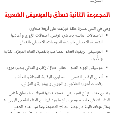
البشرف.
المجموعة الثانية تتعلّق بالموسيقى الشعبية
وهي في اثنتي عشرة حلقة توزّعت على أربعة محاور:
الاحتفالات العائليّة بحاضرة تونس: احتفالات الزّواج و أغانيها
الشعبيّة، الاحتفال بالولادة، التنويمات، الاحتفال بالختان.
الموسيقى الريفيّة: الغناء المصاحب بالقصبة، الغناء المجرّد، الغنّاية
والأُدبة.
موسيقى الهواء الطلق: الثنائي طبّال/ زكار، و الثنائي بندير/ مزود.
ألحان الرقص الشعبي: السعداوي، الزقارة، الغيطة و الحِلّة، و
رقصات أخرى: العلاجي و الجربي و بونوّارة و الفزّاني.
ونتبين ممّا سبق أنّ الموسيقى الشعبيّة خصّها المؤلّف بما يتعلّق بأغاني
المناسبات في حاضرة تونس، وأنّ ما ورد فيها من الغناء الشّعبي الرّيفي، لا
يمثّل عيّنات قليلة من جملة النماذج المتنوعة جدّا من الغناء الشعبي