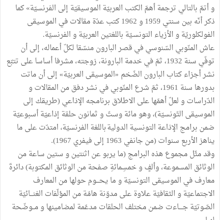
و أتمّ بالتالي ترجمة أهمّ الكتب العربيّة الموسيقيّة إلى الفرنسيّة» كما
ذكر أنّه بين سنتي 1959 و 1962 كتب عدّة مقالات في الموسيقى
الفولكلوريّة و الأزياء التونسـيّة باللغتين العربيّة و الفرنسيّة.
عاش المنّوبي السّنوسي في قصر البارون منسّقا لكلّ أعماله، إلى أن
توفّي سنة 1932، ثمّ في خدمة البارونة، زوجته، مشرفا أساسا على تتبّع
نشر أجزاء كتاب البارون الضّخم «الموسيقى العربيّة» إلى أن ماتت
بدورها سنة 1961، ثمّ شرع المنّوبي في نشر دفق من المقالات و
الدّراسات و لعلّ أهمّها على الاطلاق برنامجه الإذاعي (طريقك إلى
الموسيقى التّونسيّة)، وهو مائة وستّ و ثمانون حلقة إذاعيّة أسبوعيّة
ضمن برامج الإذاعة التونسية الدولية باللغة الفرنسيّة، امتدّت على ما
يناهز الأربع سنوات (من جانفي 1963 إلى فيفري 1967).
وقد مثّل مجموع هذه البرامج (ما يربو عن اثنتين و ستين ساعة من
الوثائق المسموعة، وألفٍ و خمسِمائةِ صفحة من الوثائق المكتوبة) دائرةَ
معارف في الموسيقى التونسيّة و ما يحـــوم حولها من المعارف
الاجتماعيّة و الثقافيّة علاوة على مدوّنة هامّة من المؤلّفات الغنـــائيّة
الصّوتيّة جــــاءت ضمن مختلف الحلقات مدعّمة لمضامينها و مــوضّحة