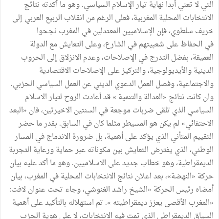
التي لا تعني أبدا نهاية تيار الإسلام السياسي. وهو ما أكدته نتائج
الانتخابات المحلية المغربية، فعلى الرغم من انقلاب الربيع العربي إلى
خريف سلطوي، فإن الإسلاميين المعتدلين في المغرب نجحوا
في الحفاظ على شعبيتهم في الشارع، وعلى التعايش مع الدولة
العميقة، بفضل التدرج في الإصلاحات، وعدم الانزلاق إلى الحروب
الدينية والأيديولوجية، والتركيز على الإصلاحات الاقتصادية
والاجتماعية، وفصل العمل الدعوي الديني عن العمل السياسي الحزبي.
وان كانت نتائج «العدالة والتنمية » قد أعادت الروح لتيار الاسلام
السياسي الذي تلقى ضربات موجعة في السنتين الاخيرتين، فان «البعد
الاحتفائي» لم يكن هو المسيطر مثلما كان في السابق. بقدر ما حضر
التقييم المتأني الذي يؤكد على أهمية، بل ضرورة الاندماج في المسار
الوطني، الذي يفترض التعايش بين مكوناته عبر حماية ورعاية التجربة
الديمقراطية، وهو خطاب جديد على الاسلاميين. وهو ما أكد عليه بيان
حركة «النهضة»، بعد اعلان نتائج الانتخابات المحلية في المغرب، بيان
أمضاه رئيس الحركة «الشيخ راشد الغنوشي، وجاء تحت عنوان لافت:
«المغرب الأقصى يعزز ديمقراطيته ». تم استهلاله بالتأكيد على أهمية
السياق الديمقراطي الذي تمت فيه الانتخابات، لا على هوية الحزب