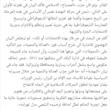
الفائز –ولو كان حزب «المصباح» الاسلامي-فأكد البيان في فقرته الأولى
على التالي: «نحن في حركة النهضة نعتبر أن الأساسي في هذه المرحلة
من تاريخ شعوبنا وأمّتنا هو تعزيز انتقالها الدّيموقراطي وترسيخ
الممارسة الدّيموقراطية بما هي حرية تعبير وتنظّم والالتزام بدورية
الانتخابات الحرّة والنّزيهة
أكثر من البحث في من فاز بهذه الانتخابات أو تلك». ثم ليخلص البيان
النهضوي للاشارة الى شرح أسباب فوز «العدالة والتنمية»، عبر التأكيد
على «التحولات» التي عرفها هذا الحزب، وأن انتصاره جاء كنتيجة
طبيعية لتفوقه في ادارة البلاد التي يحكمها منذ 2011 ، ضمن تحالف
حكومي واسع يشمل أحزاب يسارية ومحافظة وليبرالية. فقد جاء في
بيان «النهضة» أنه «ما فتئ حزب العدالة والتنمية من خلال مسيرته
السياسية بقيادة الأستاذ عبد االإله بن كيران، رئيس الوزراء،
يقدّم نموذجا لتطوّر الحركات الاسلامية في اتجاه الانفتاح
على مجتمعاتها ودولها وتعزيز البعد الوطني والاقتراب من هموم
مواطنيها بمختلف مشاربهم الفكرية وتحقيق مستويات تنموية عالية ما
جعل تجربة الحكم تمثّل اضافة لرصيده الشعبي بدل تهرئته».