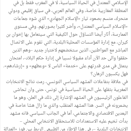
الإسلامي المعتدل في الحياة السياسية، لا في المغرب فقط بل في
المنطقة المغاربية خاصة، وفي العالم العربي، في سياق إقليمي ودولي
متحرك، متسم بصعود تيار «الإسلام الجهادي» الذي شوه جماعات
«الإسلام السياسي المعتدل»، وأضر كثيرا بصورتهم. وفي مستوى
الممارسة، أثار أيضا التساؤل حول الكيفية التي سيتعامل بها إخوان بن
كيران، مع إدارة المؤسسات المحلية/البلدية، التي تقوم على الاتصال
المباشر مع المواطنين، الذين ستخضعهم لاختبار جديد –وهم الذين
حققوا والى حد الآن أداء مقبولا نسبيا في إدارة حكم البلاد-، امتحان
يتمثل في مدى قدرتهم على «خدمة» الناس لا «وعظهم» و «إرشادهم».
فهل يكسبون الرهان؟
في علاقة بتفاعلات المشهد السياسي التونسي، رمت نتائج الانتخابات
المغربية بثقلها على الحياة السياسية في تونس، حتى وان تحاشى
الفاعلون الرئيسيون في المشهد الإشارة إلى ذلك في العلن، وهو ما
يضمرونه في السر. هذا المشهد المتقلب والذي ما زال هشا خاصة في
البعدين الاقتصادي والاجتماعي، أما في الجانب السياسي فانه مشهد
بدأت تخيم عليه الاستعدادات للاستحقاق الانتخابي المحلي –
الانتخابات البلدية –، في هذا الإطار من الطبيعي الربط بين فوز «العدالة