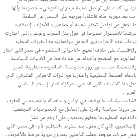
تونس، أكدت على تواصل شعبية «إخوان الغنوشي»، خصوصا وأنها
أتت بعد تجربة حكم فاشلة، أجبرتهم على التنحي عن السلطة.
ما يجعل من تواصل تجذر شعبية أو جماهيرية الأحزاب الإسلامية
مرشحا للاستمرار خصوصا في دول مثل المغرب وتونس، التي اختارت
قيادات هذه الأحزاب فيها التعامل ببراغماتية مع التغيرات المحلية
والإقليمية، على خلاف المنهج «الاخواني التقليدي» في مصر الذي اختار
المواجهة مع المجتمع والدولة، من هنا نلاحظ في الادبيات السياسية
والصحفية، حديث عن بروز خصوصية «اسلاموية» مغاربية، تسير
باتجاه القطيعة التنظيمية والفكرية مع التراث الاخواني المشرقي، الذي
مثل منذ ثلاثينات القرن الماضي «مركزا» لتيار الإسلام السياسي
العربي.
كشفت سياسات «النهضة» في تونس و «العدالة والتنمية» في المغرب،
عن مرونة سياسية وقدرة على التفاعل مع الخصوصيات المجتمعية
والثقافية المحلية، ما جعلهم يصمدون على الرغم من فشل
الإسلاميين، الذي كان مدوّيا بعد سقوط «التنظيم الأم» في مصر، الذي
تلقى ضربات موجعة جعلت الباحثين يقدرون بنهاية مرحلة «الأخونة»،