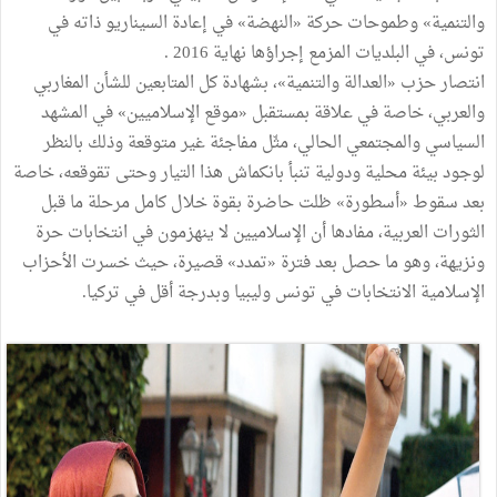
والتنمية» وطموحات حركة «النهضة» في إعادة السيناريو ذاته في
تونس، في البلديات المزمع إجراؤها نهاية 2016 .
انتصار حزب «العدالة والتنمية»، بشهادة كل المتابعين للشأن المغاربي
والعربي، خاصة في علاقة بمستقبل «موقع الإسلاميين» في المشهد
السياسي والمجتمعي الحالي، مثّل مفاجئة غير متوقعة وذلك بالنظر
لوجود بيئة محلية ودولية تنبأ بانكماش هذا التيار وحتى تقوقعه، خاصة
بعد سقوط «أسطورة» ظلت حاضرة بقوة خلال كامل مرحلة ما قبل
الثورات العربية، مفادها أن الإسلاميين لا ينهزمون في انتخابات حرة
ونزيهة، وهو ما حصل بعد فترة «تمدد» قصيرة، حيث خسرت الأحزاب
الإسلامية الانتخابات في تونس وليبيا وبدرجة أقل في تركيا.