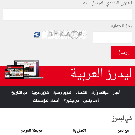
العنون البريدي للمرسل إليه
رمز الحماية
إرسال
ليدرز العربية
أخبار
مواقف وآراء
اقتصاد
شؤون وطنية
شؤون عربية
من التاريخ
أدب وفنون
من يكون؟
أصداء المؤسسات
في ليدرز
من نحن
اتصل بنا
خريطة الموقع