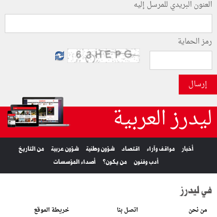
العنون البريدي للمرسل إليه
رمز الحماية
إرسال
ليدرز العربية
أخبار
مواقف وآراء
اقتصاد
شؤون وطنية
شؤون عربية
من التاريخ
أدب وفنون
من يكون؟
أصداء المؤسسات
في ليدرز
من نحن
اتصل بنا
خريطة الموقع