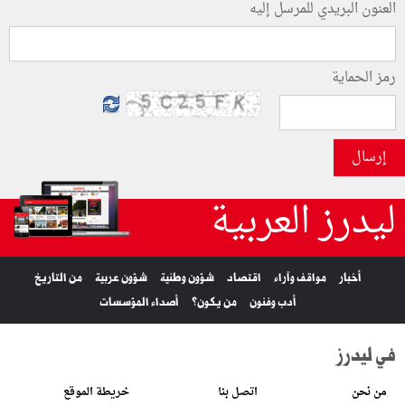
العنون البريدي للمرسل إليه
رمز الحماية
إرسال
ليدرز العربية
أخبار
مواقف وآراء
اقتصاد
شؤون وطنية
شؤون عربية
من التاريخ
أدب وفنون
من يكون؟
أصداء المؤسسات
في ليدرز
من نحن
اتصل بنا
خريطة الموقع