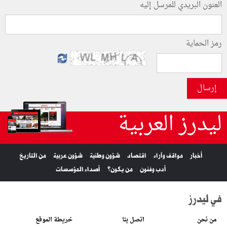
العنون البريدي للمرسل إليه
رمز الحماية
إرسال
ليدرز العربية
أخبار
مواقف وآراء
اقتصاد
شؤون وطنية
شؤون عربية
من التاريخ
أدب وفنون
من يكون؟
أصداء المؤسسات
في ليدرز
من نحن
اتصل بنا
خريطة الموقع