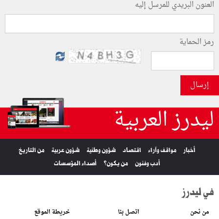
العنون البريدي للمرسل إليه
رمز الحماية
إرسال
ليدرز العربية
أخبار
مواقف وآراء
اقتصاد
شؤون وطنية
شؤون عربية
من التاريخ
أدب وفنون
من يكون؟
أصداء المؤسسات
في ليدرز
من نحن
اتصل بنا
خريطة الموقع